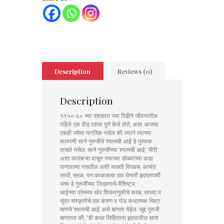
Description
Reviews (0)
Description
१९५०-६० च्या दशकात ज्या पिढीने जीवनातील
पहिले एक दीड दशक पूर्ण केले होते, असा आजचा
एकही ज्येष्ठ नागरिक नसेल की ज्याने त्याच्या
बालपणी साने गुरुजींचे ‘श्यामची आई’ हे पुस्तक
वाचले नसेल. साने गुरुजींच्या ‘श्यामची आई’, ‘मीरी’
अशा कादंबऱ्या वाचून ज्याच्या डोळ्यांच्या कडा
पाणावल्या नसतील अशी व्यक्ती विरळच. अत्यंत
साधी, सरळ; पण काळजाचा ठाव घेणारी हृदयस्पर्शी
भाषा हे गुरुजींच्या लिखाणाचे वैशिष्ट्य.
आईच्या प्रेममय थोर शिकवणुकीचे सरळ, साध्या व
सुंदर संस्कृतीचे एक करुण व गोड कथात्मक चित्र
म्हणजे ‘श्यामची आई’ असे म्हणता येईल. खुद्द गुरुजी
म्हणतात की, “ही कथा लिहिताना हृदयातील सारा