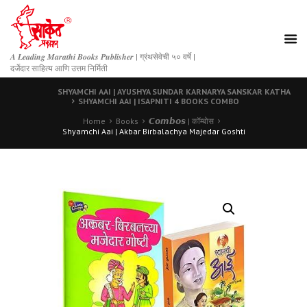
𝑨 𝑳𝒆𝒂𝒅𝒊𝒏𝒈 𝑴𝒂𝒓𝒂𝒕𝒉𝒊 𝑩𝒐𝒐𝒌𝒔 𝑷𝒖𝒃𝒍𝒊𝒔𝒉𝒆𝒓 | ग्रंथसेवेची ५० वर्षे |
दर्जेदार साहित्य आणि उत्तम निर्मिती
SHYAMCHI AAI | AYUSHYA SUNDAR KARNARYA SANSKAR KATHA
SHYAMCHI AAI | ISAPNITI 4 BOOKS COMBO
Home
Books
𝘾𝙤𝙢𝙗𝙤𝙨 | कॉम्बोस
Shyamchi Aai | Akbar Birbalachya Majedar Goshti