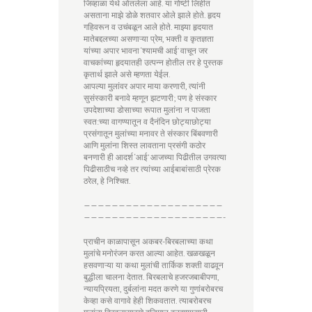
जिव्हाळा येथे ओतलेला आहे. या गोष्टी लिहीत
असताना माझे डोळे शतवार ओले झाले होते. हृदय
गहिवरून व उचंबळून आले होते. माझ्या हृदयात
मातेबद्दलच्या असणाऱ्या प्रेम, भक्ती व कृतज्ञता
यांच्या अपार भावना ‘श्यामची आई’ वाचून जर
वाचकांच्या हृदयातही उत्पन्न होतील तर हे पुस्तक
कृतार्थ झाले असे म्हणता येईल.
आपल्या मुलांवर अपार माया करणारी, त्यांनी
सुसंस्कारी बनावे म्हणून झटणारी; पण हे संस्कार
उपदेशाच्या डोसाच्या रूपात मुलांना न पाजता
स्वत:च्या वागण्यातून व दैनंदिन छोट्याछोट्या
प्रसंगातून मुलांच्या मनावर ते संस्कार बिंबवणारी
आणि मुलांना शिस्त लावताना प्रसंगी कठोर
बनणारी ही आदर्श ‘आई’ आजच्या पिढीतील उगवत्या
पिढीसाठीच नव्हे तर त्यांच्या आईबाबांसाठी प्रेरक
ठरेल, हे निश्चित.
————————————————————
————————————————————-
प्राचीन काळापासून अकबर-बिरबलाच्या कथा
मुलांचे मनोरंजन करत आल्या आहेत. खळखळून
हसवणाऱ्या या कथा मुलांची तार्किक शक्ती वाढवून
बुद्धीला चालना देतात. बिरबलाचे हजरजबाबीपणा,
न्यायप्रियता, दुर्बलांना मदत करणे या गुणांबरोबरच
केव्हा कसे वागावे हेही शिकवतात. त्याबरोबरच