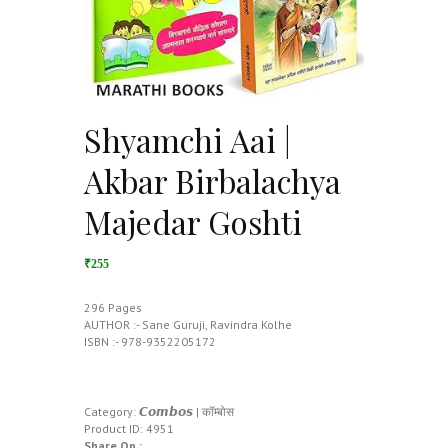
Shyamchi Aai |
Akbar Birbalachya
Majedar Goshti
₹255
296 Pages
AUTHOR :- Sane Guruji, Ravindra Kolhe
ISBN :- 978-9352205172
Category:
𝘾𝙤𝙢𝙗𝙤𝙨 | कॉम्बोस
Product ID:
4951
Share On :