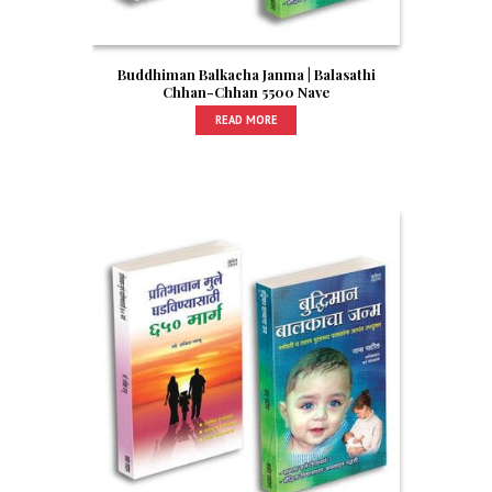
Buddhiman Balkacha Janma | Balasathi
Chhan-Chhan 5500 Nave
READ MORE