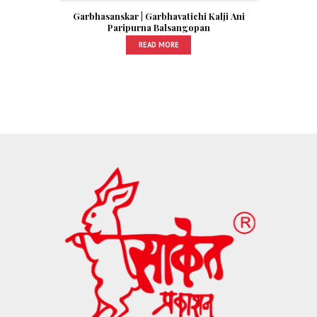
Garbhasanskar | Garbhavatichi Kalji Ani
Paripurna Balsangopan
READ MORE