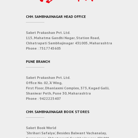
CHH. SAMBHAJINAGAR HEAD OFFICE
Saket Prakashan Pvt. Ltd.
115, Mahatma Gandhi Nagar, Station Road,
Chhatrapati Sambhajinagar 431005, Maharashtra
Phone :
7517745605
PUNE BRANCH
Saket Prakashan Pvt. Ltd.
Office No. 02, ‘A’ Wing,
First Floor, Dhanlaxmi Complex, 373, Kagad Galli,
Shaniwar Peth, Pune 30, Maharashtra
Phone :
9422225407
CHH. SAMBHAJINAGAR BOOK STORES
Saket Book World
‘Shrihari Safalya’, Besides Balwant Vachanalay,