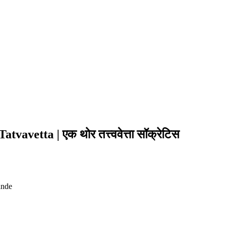
vavetta | एक थोर तत्त्ववेत्ता सॉक्रेटिस
ande