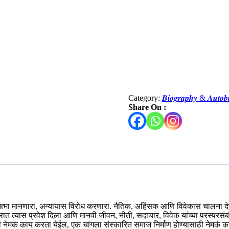
Category:
𝑩𝒊𝒐𝒈𝒓𝒂𝒑𝒉𝒚 & 𝑨𝒖𝒕𝒐
Share On :
चा आत्मा मानणारा, अन्यायास विरोध करणारा. नैतिक, अहिंसक आणि विवेकास चालना दे
. घरात त्यास प्रवेश दिला आणि मानवी जीवन, नीती, सदाचार, विवेक यांच्या परस्परसं
ाठी नेमकं काय करता येईल, एक चांगला संस्कारित समाज निर्माण होण्यासाठी नेमकं क