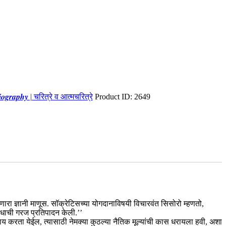
𝒃𝒊𝒐𝒈𝒓𝒂𝒑𝒉𝒚 | चरित्रे व आत्मचरित्रे
Product ID:
2649
णारा ज्ञानी माणूस. सॉक्रेटिसच्या योगदानाविषयी विचारवंत सिसोरो म्हणतो,
बंधाची गरज प्रतिपादन केली.’’
ाय करता येईल, त्यासाठी नेमक्या कुठल्या नैतिक मूल्यांची कास धरायला हवी, अशा