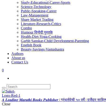
Study-Educational-Career-Sports
Science-Technology
Public-Speaking-Career
Law-Management
Share Market Trading
Literature-Research-Critics
Combo
Humour विनोदी पुस्तके
Health-Diet-Yoga-Cooking
Garbh Sanskar-Child Development-Parenting
English Book
Beauty-Savings-Vastushastra
Authors
About us
Contact Us
0
𝑨 𝑳𝒆𝒂𝒅𝒊𝒏𝒈 𝑴𝒂𝒓𝒂𝒕𝒉𝒊 𝑩𝒐𝒐𝒌𝒔 𝑷𝒖𝒃𝒍𝒊𝒔𝒉𝒆𝒓 | ग्रंथसेवेची ५० वर्षे | दर्जेदार स
Close