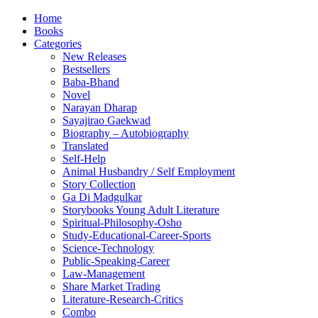
Home
Books
Categories
New Releases
Bestsellers
Baba-Bhand
Novel
Narayan Dharap
Sayajirao Gaekwad
Biography – Autobiography
Translated
Self-Help
Animal Husbandry / Self Employment
Story Collection
Ga Di Madgulkar
Storybooks Young Adult Literature
Spiritual-Philosophy-Osho
Study-Educational-Career-Sports
Science-Technology
Public-Speaking-Career
Law-Management
Share Market Trading
Literature-Research-Critics
Combo