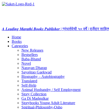
𝑨 𝑳𝒆𝒂𝒅𝒊𝒏𝒈 𝑴𝒂𝒓𝒂𝒕𝒉𝒊 𝑩𝒐𝒐𝒌𝒔 𝑷𝒖𝒃𝒍𝒊𝒔𝒉𝒆𝒓 | ग्रंथसेवेची ५० वर्षे | दर्जेदार स
Home
Books
Categories
New Releases
Bestsellers
Baba-Bhand
Novel
Narayan Dharap
Sayajirao Gaekwad
Biography – Autobiography
Translated
Self-Help
Animal Husbandry / Self Employment
Story Collection
Ga Di Madgulkar
Storybooks Young Adult Literature
Spiritual-Philosophy-Osho