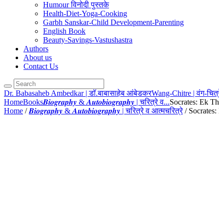
Humour विनोदी पुस्तके
Health-Diet-Yoga-Cooking
Garbh Sanskar-Child Development-Parenting
English Book
Beauty-Savings-Vastushastra
Authors
About us
Contact Us
Dr. Babasaheb Ambedkar | डॉ.बाबासाहेब आंबेडकर
Wang-Chitre | वंग-चित्र
Home
Books
𝑩𝒊𝒐𝒈𝒓𝒂𝒑𝒉𝒚 & 𝑨𝒖𝒕𝒐𝒃𝒊𝒐𝒈𝒓𝒂𝒑𝒉𝒚 | चरित्रे व...
Socrates: Ek Tho
Home
/
𝑩𝒊𝒐𝒈𝒓𝒂𝒑𝒉𝒚 & 𝑨𝒖𝒕𝒐𝒃𝒊𝒐𝒈𝒓𝒂𝒑𝒉𝒚 | चरित्रे व आत्मचरित्रे
/ Socrates: 