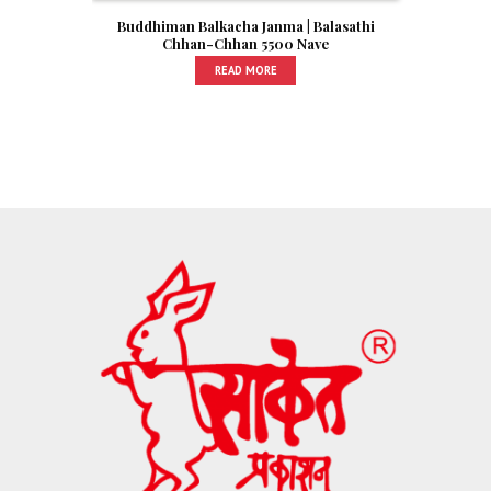
Buddhiman Balkacha Janma | Balasathi
Chhan-Chhan 5500 Nave
READ MORE