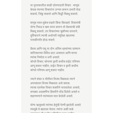
या पुस्तकातील काही प्रेरणादायी विचार : माणूस
केवळ त्याच्या विचारांना उन्नत करून उभारी घेऊ
शकतो, जिंकू शकतो आणि सिद्धी मिळवू शकतो.
माणूस स्वत:मुळेच घडतो किंवा बिघडतो. विचारांची
योग्य निवड व खरा वापर करून तो दैवत्वाची उंची
मिळवू शकतो; तर विचारांच्या चुकीच्या वापराने,
दुर्विचाराने त्याची अधोगती पशूंपेक्षा खालच्या
पातळीपर्यंत होऊ शकते.
दैवत्व आणि पशू या दोन अंतिम ध्रुवांच्या दरम्यान
चारित्र्याच्या विविध छटा असतात आणि मानव
त्यांचा निर्माता व धनी असतो.
चांगले विचार, चांगल्या कृती कधीच वाईट परिणाम
आणू शकत नाहीत; वाईट विचार व कृती कधीच
चांगले परिणाम आणू शकत नाहीत.
ज्याने शंका व भीतीवर विजय मिळवला त्याने
अपयशावर विजय मिळवला असे समजा.
त्याचा प्रत्येक विचार शक्तीने भारावलेला असतो,
सगळ्या अडचणींना हिमतीने तोंड दिलेले असते व
शहाणपणाने त्यांच्यावर मात केलेली असते.
योग्य ऋतूमध्ये त्यांच्या हेतूंची पेरणी झालेली असते.
त्यामुळे ते बहराला येतात. त्यांना अशी फळे