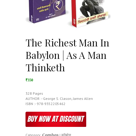
The Richest Man In
Babylon | As A Man
Thinketh
₹350
328 Pages
AUTHOR :- George S. Clason, James Allen
ISBN :- 978-9352205462
Category:
𝘾𝙤𝙢𝙗𝙤𝙨 | कॉम्बोस