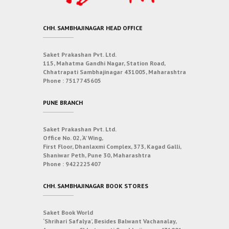
CHH. SAMBHAJINAGAR HEAD OFFICE
Saket Prakashan Pvt. Ltd.
115, Mahatma Gandhi Nagar, Station Road,
Chhatrapati Sambhajinagar 431005, Maharashtra
Phone :
7517745605
PUNE BRANCH
Saket Prakashan Pvt. Ltd.
Office No. 02, ‘A’ Wing,
First Floor, Dhanlaxmi Complex, 373, Kagad Galli,
Shaniwar Peth, Pune 30, Maharashtra
Phone :
9422225407
CHH. SAMBHAJINAGAR BOOK STORES
Saket Book World
‘Shrihari Safalya’, Besides Balwant Vachanalay,