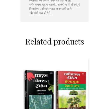
लगडतात जी कधीच जमिनीवर पडत नाहीत.
शरीर मनाचा गुलाम असतो… आनंदी आणि सौंदर्यपूर्ण
विचारांच्या आदेशाने त्याला तारुण्याची आणि
सौंदर्याची झळाळी येते.
Related products