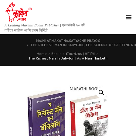
𝑨 𝑳𝒆𝒂𝒅𝒊𝒏𝒈 𝑴𝒂𝒓𝒂𝒕𝒉𝒊 𝑩𝒐𝒐𝒌𝒔 𝑷𝒖𝒃𝒍𝒊𝒔𝒉𝒆𝒓 | ग्रंथसेवेची ५० वर्षे |
दर्जेदार साहित्य आणि उत्तम निर्मिती
MAJHI ATMAKATHA,SATYACHE PRAYOG
THE RICHEST MAN IN BABYLON | THE SCIENCE OF GETTING RI
Home
Books
𝘾𝙤𝙢𝙗𝙤𝙨 | कॉम्बोस
The Richest Man In Babylon | As A Man Thinketh