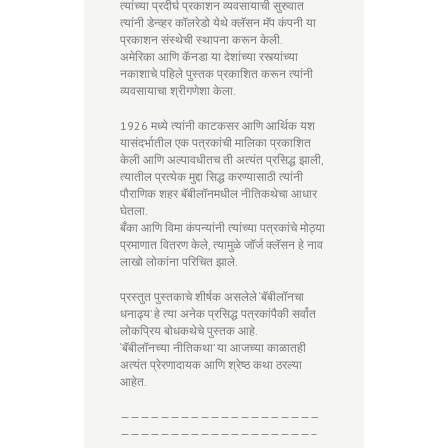
त्यांच्या प्रदीर्घ प्रकाशन व्यवसायाची सुरुवात
त्यांनी डेन्व्हर कॉलरेडो येथे क्लॅसन मॅप कंपनी या
प्रकाशन संस्थेची स्थापना करून केली.
अमेरिका आणि कॅनडा या देशांच्या रस्त्यांच्या
नकाशाचे पहिले पुस्तक प्रकाशित करून त्यांनी
व्यवसायाचा श्रीगणेशा केला.
1926 मध्ये त्यांनी काटकसर आणि आर्थिक यश
यासंदर्भातील एक पत्रकांची मालिका प्रकाशित
केली आणि अल्पावधीतच ती अत्यंत प्रसिद्ध झाली,
त्यातील प्रत्येक मुद्दा सिद्ध करण्यासाठी त्यांनी
पौराणिक शहर बॅबीलॉनमधील नीतिकथेचा आधार
घेतला.
बँका आणि विमा कंपन्यांनी त्यांच्या पत्रकांचे मोठ्या
प्रमाणात वितरण केले, त्यामुळे जॉर्ज क्लॅसन हे नाव
लाखो लोकांना परिचित झाले.
प्रस्तुत पुस्तकाचे शीर्षक असलेले ‘बॅबीलॉनचा
धनाढ्य’ हे त्या अनेक प्रसिद्ध पत्रकांपैकी सर्वांत
लोकप्रिय बोधकथेचे पुस्तक आहे.
‘बॅबीलॉनच्या नीतिकथा’ या आजच्या काळातही
अत्यंत प्रेरणादायक आणि श्रेष्ठ कथा ठरल्या
आहेत.
————————————————————
———————————————————–