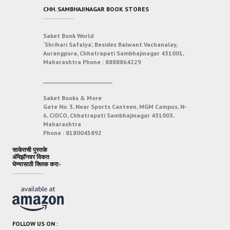
CHH. SAMBHAJINAGAR BOOK STORES
Saket Book World
‘Shrihari Safalya’, Besides Balwant Vachanalay,
Aurangpura, Chhatrapati Sambhajinagar 431001,
Maharashtra
Phone :
8888864229
___________________________
Saket Books & More
Gate No. 3, Near Sports Canteen, MGM Campus, N-
6, CIDCO, Chhatrapati Sambhajinagar 431003,
Maharashtra
Phone :
8180045892
साकेतची पुस्तके
अ‍ॅमेझॉनवर विकत
घेण्यासाठी क्लिक करा-
FOLLOW US ON :