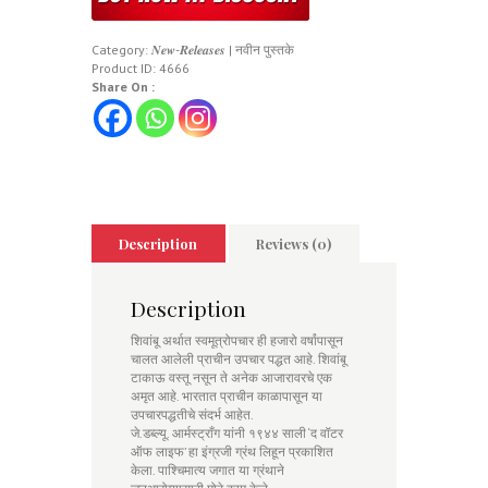
Category:
𝑵𝒆𝒘-𝑹𝒆𝒍𝒆𝒂𝒔𝒆𝒔 | नवीन पुस्तके
Product ID:
4666
Share On :
Description
Reviews (0)
Description
शिवांबू अर्थात स्वमूत्रोपचार ही हजारो वर्षांपासून
चालत आलेली प्राचीन उपचार पद्धत आहे. शिवांबू
टाकाऊ वस्तू नसून ते अनेक आजारावरचे एक
अमृत आहे. भारतात प्राचीन काळापासून या
उपचारपद्धतीचे संदर्भ आहेत.
जे.डब्ल्यू. आर्मस्ट्राँग यांनी १९४४ साली ‘द वॉटर
ऑफ लाइफ’ हा इंग्रजी ग्रंथ लिहून प्रकाशित
केला. पाश्चिमात्य जगात या ग्रंथाने