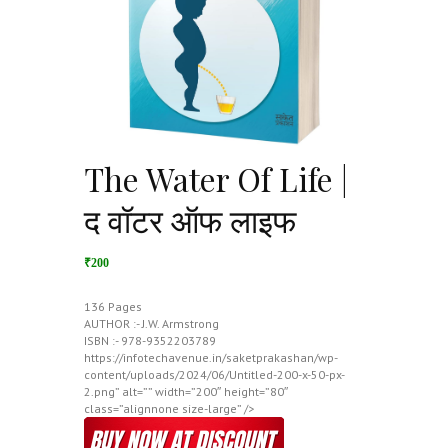
The Water Of Life |
द वॉटर ऑफ लाइफ
₹200
136 Pages
AUTHOR :- J.W. Armstrong
ISBN :- 978-9352203789
https://infotechavenue.in/saketprakashan/wp-
content/uploads/2024/06/Untitled-200-x-50-px-
2.png” alt=”” width=”200″ height=”80″
class=”alignnone size-large” />