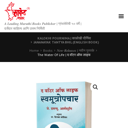
𝑨 𝑳𝒆𝒂𝒅𝒊𝒏𝒈 𝑴𝒂𝒓𝒂𝒕𝒉𝒊 𝑩𝒐𝒐𝒌𝒔 𝑷𝒖𝒃𝒍𝒊𝒔𝒉𝒆𝒓 | ग्रंथसेवेची ५० वर्षे |
दर्जेदार साहित्य आणि उत्तम निर्मिती
KALOKHI POURNIMA | काळोखी पौर्णिमा
JANANAYAK TANTYA BHIL (ENGLISH BOOK)
Home
Books
𝑵𝒆𝒘-𝑹𝒆𝒍𝒆𝒂𝒔𝒆𝒔 | नवीन पुस्तके
The Water Of Life | द वॉटर ऑफ लाइफ