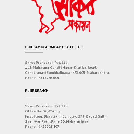
CHH. SAMBHAJINAGAR HEAD OFFICE
Saket Prakashan Pvt. Ltd.
115, Mahatma Gandhi Nagar, Station Road,
Chhatrapati Sambhajinagar 431005, Maharashtra
Phone :
7517745605
PUNE BRANCH
Saket Prakashan Pvt. Ltd.
Office No. 02, ‘A’ Wing,
First Floor, Dhanlaxmi Complex, 373, Kagad Galli,
Shaniwar Peth, Pune 30, Maharashtra
Phone :
9422225407