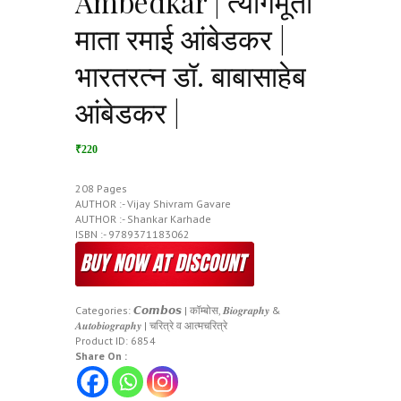
Ambedkar | त्यागमूर्ती
माता रमाई आंबेडकर |
भारतरत्न डॉ. बाबासाहेब
आंबेडकर |
₹220
208 Pages
AUTHOR :- Vijay Shivram Gavare
AUTHOR :- Shankar Karhade
ISBN :- ‎9789371183062
Categories:
𝘾𝙤𝙢𝙗𝙤𝙨 | कॉम्बोस
,
𝑩𝒊𝒐𝒈𝒓𝒂𝒑𝒉𝒚 &
𝑨𝒖𝒕𝒐𝒃𝒊𝒐𝒈𝒓𝒂𝒑𝒉𝒚 | चरित्रे व आत्मचरित्रे
Product ID:
6854
Share On :