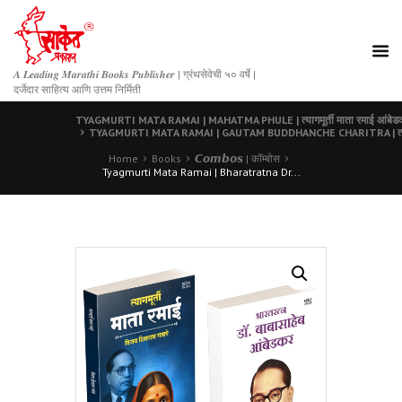
𝑨 𝑳𝒆𝒂𝒅𝒊𝒏𝒈 𝑴𝒂𝒓𝒂𝒕𝒉𝒊 𝑩𝒐𝒐𝒌𝒔 𝑷𝒖𝒃𝒍𝒊𝒔𝒉𝒆𝒓 | ग्रंथसेवेची ५० वर्षे |
दर्जेदार साहित्य आणि उत्तम निर्मिती
TYAGMURTI MATA RAMAI | MAHATMA PHULE | त्यागमूर्ती माता रमाई आंबेडकर |
TYAGMURTI MATA RAMAI | GAUTAM BUDDHANCHE CHARITRA | त्यागमूर्ती मा
Home
Books
𝘾𝙤𝙢𝙗𝙤𝙨 | कॉम्बोस
Tyagmurti Mata Ramai | Bharatratna Dr...