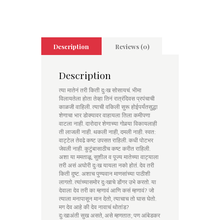
Description
Reviews (0)
Description
त्या मातेनं तरी किती दुःख सोसायचं. भीमा
विलायतेला होता तेव्हा तिनं रात्रंदिवस प्रपंचाची
काळजी वाहिली. त्याची वकिली सुरू होईपर्यंतसुद्धा
शेणाचा भार डोक्यावर वाहायला तिला कमीपणा
वाटला नाही. दारोदार शेणाच्या गोवर्‍या विकायलाही
ती लाजली नाही. थकली नाही, दमली नाही. स्वत:
वाट्टेल तेवढे कष्ट उपसत राहिली. कधी पोटभर
जेवली नाही. कुटुंबासाठीच कष्ट करीत राहिली.
अशा या ममताळू, सुशील व पूज्य मातेच्या वाट्याला
तरी असं अघोरी दुःख यायला नको होतं. देव तरी
किती दुष्ट. अशाच पुण्यवान माणसांच्या पाठीशी
लागतो. त्यांच्यासमोर दुःखाचे डोंगर उभे करतो. या
देवाला देव तरी का म्हणावं आणि कसं म्हणावं? जो
त्याला मनापासून मान देतो, त्याचाच तो घास घेतो.
मग देव आहे की देव नावाचं थोतांड?
दुःखाअंती सुख असते, असे म्हणतात; पण आंबेडकर