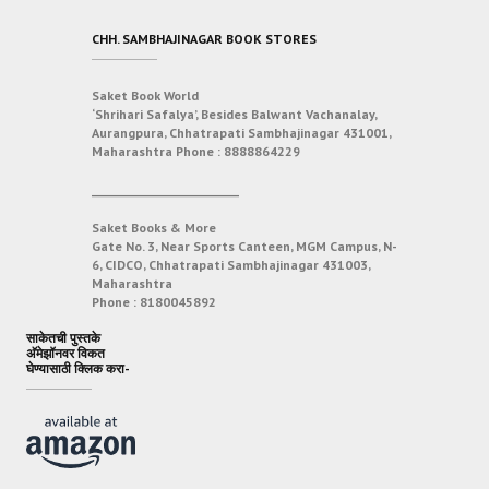
CHH. SAMBHAJINAGAR BOOK STORES
Saket Book World
‘Shrihari Safalya’, Besides Balwant Vachanalay,
Aurangpura, Chhatrapati Sambhajinagar 431001,
Maharashtra
Phone :
8888864229
___________________________
Saket Books & More
Gate No. 3, Near Sports Canteen, MGM Campus, N-
6, CIDCO, Chhatrapati Sambhajinagar 431003,
Maharashtra
Phone :
8180045892
साकेतची पुस्तके
अ‍ॅमेझॉनवर विकत
घेण्यासाठी क्लिक करा-