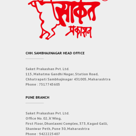
CHH. SAMBHAJINAGAR HEAD OFFICE
Saket Prakashan Pvt. Ltd.
115, Mahatma Gandhi Nagar, Station Road,
Chhatrapati Sambhajinagar 431005, Maharashtra
Phone :
7517745605
PUNE BRANCH
Saket Prakashan Pvt. Ltd.
Office No. 02, ‘A’ Wing,
First Floor, Dhanlaxmi Complex, 373, Kagad Galli,
Shaniwar Peth, Pune 30, Maharashtra
Phone :
9422225407