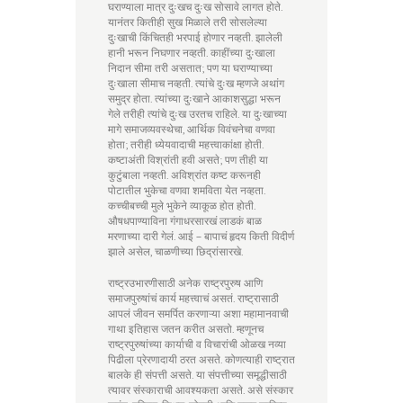
घराण्याला मात्र दुःखच दुःख सोसावे लागत होते.
यानंतर कितीही सुख मिळाले तरी सोसलेल्या
दुःखाची किंचितही भरपाई होणार नव्हती. झालेली
हानी भरून निघणार नव्हती. काहींच्या दुःखाला
निदान सीमा तरी असतात; पण या घराण्याच्या
दुःखाला सीमाच नव्हती. त्यांचे दुःख म्हणजे अथांग
समुद्र होता. त्यांच्या दुःखाने आकाशसुद्धा भरून
गेले तरीही त्यांचे दुःख उरतच राहिले. या दुःखाच्या
मागे समाजव्यवस्थेचा, आर्थिक विवंचनेचा वणवा
होता; तरीही ध्येयवादाची महत्त्वाकांक्षा होती.
कष्टाअंती विश्रांती हवी असते; पण तीही या
कुटुंबाला नव्हती. अविश्रांत कष्ट करूनही
पोटातील भुकेचा वणवा शमविता येत नव्हता.
कच्चीबच्ची मुले भुकेने व्याकूळ होत होती.
औषधपाण्याविना गंगाधरसारखं लाडकं बाळ
मरणाच्या दारी गेलं. आई – बापाचं हृदय किती विदीर्ण
झाले असेल, चाळणीच्या छिद्रांसारखे.
राष्ट्रउभारणीसाठी अनेक राष्ट्रपुरुष आणि
समाजपुरुषांचं कार्य महत्त्वाचं असतं. राष्ट्रासाठी
आपलं जीवन समर्पित करणाऱ्या अशा महामानवाची
गाथा इतिहास जतन करीत असतो. म्हणूनच
राष्ट्रपुरुषांच्या कार्याची व विचारांची ओळख नव्या
पिढीला प्रेरणादायी ठरत असते. कोणत्याही राष्ट्रात
बालके ही संपत्ती असते. या संपत्तीच्या समृद्धीसाठी
त्यावर संस्काराची आवश्यकता असते. असे संस्कार