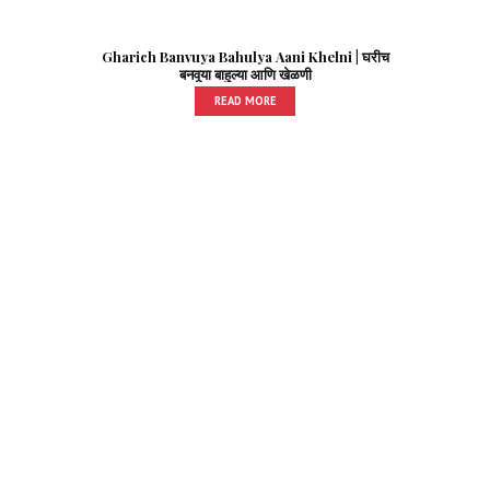
Gharich Banvuya Bahulya Aani Khelni | घरीच
बनवूया बाहुल्या आणि खेळणी
READ MORE