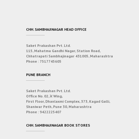
CHH. SAMBHAJINAGAR HEAD OFFICE
Saket Prakashan Pvt. Ltd.
115, Mahatma Gandhi Nagar, Station Road,
Chhatrapati Sambhajinagar 431005, Maharashtra
Phone :
7517745605
PUNE BRANCH
Saket Prakashan Pvt. Ltd.
Office No. 02, ‘A’ Wing,
First Floor, Dhanlaxmi Complex, 373, Kagad Galli,
Shaniwar Peth, Pune 30, Maharashtra
Phone :
9422225407
CHH. SAMBHAJINAGAR BOOK STORES