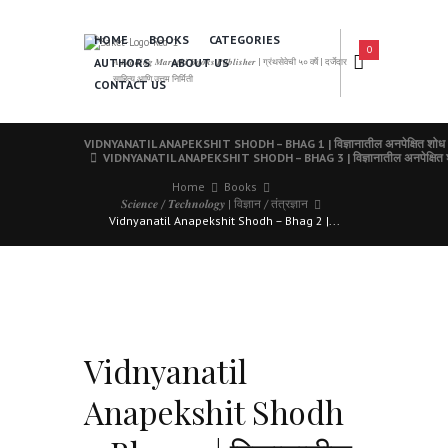
HOME
BOOKS
CATEGORIES
0
AUTHORS
ABOUT US
𝑨 𝑳𝒆𝒂𝒅𝒊𝒏𝒈 𝑴𝒂𝒓𝒂𝒕𝒉𝒊 𝑩𝒐𝒐𝒌𝒔 𝑷𝒖𝒃𝒍𝒊𝒔𝒉𝒆𝒓 | ग्रंथसेवेची ५० वर्षे | दर्जेदार
साहित्य आणि उत्तम निर्मिती
CONTACT US
VIDNYANATIL ANAPEKSHIT SHODH – BHAG 1 | विज्ञानातील अनपेक्षित शोध 
VIDNYANATIL ANAPEKSHIT SHODH – BHAG 3 | विज्ञानातील अनपेक्षित श
Home
Books
𝑺𝒄𝒊𝒆𝒏𝒄𝒆 / 𝑻𝒆𝒄𝒉𝒏𝒐𝒍𝒐𝒈𝒚 | विज्ञान / तंत्रज्ञान
Vidnyanatil Anapekshit Shodh – Bhag 2 |...
Vidnyanatil
Anapekshit Shodh