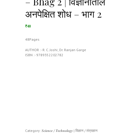
– Bhag 2 | विज्ञानातील
अनपेक्षित शोध – भाग 2
₹40
48Pages
AUTHOR :- R. C. Joshi; Dr. Ranjan Garge
ISBN :- 9789352202782
Category:
𝑺𝒄𝒊𝒆𝒏𝒄𝒆 / 𝑻𝒆𝒄𝒉𝒏𝒐𝒍𝒐𝒈𝒚 | विज्ञान / तंत्रज्ञान