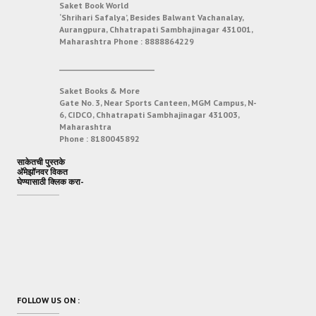
Saket Book World
‘Shrihari Safalya’, Besides Balwant Vachanalay,
Aurangpura, Chhatrapati Sambhajinagar 431001,
Maharashtra
Phone :
8888864229
___________________________
Saket Books & More
Gate No. 3, Near Sports Canteen, MGM Campus, N-
6, CIDCO, Chhatrapati Sambhajinagar 431003,
Maharashtra
Phone :
8180045892
साकेतची पुस्तके
अ‍ॅमेझॉनवर विकत
घेण्यासाठी क्लिक करा-
FOLLOW US ON :