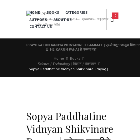
HOME
BOOKS
CATEGORIES
0
AUTHORS
ABOUT US
𝑨 𝑳𝒆𝒂𝒅𝒊𝒏𝒈 𝑴𝒂𝒓𝒂𝒕𝒉𝒊 𝑩𝒐𝒐𝒌𝒔 𝑷𝒖𝒃𝒍𝒊𝒔𝒉𝒆𝒓 | ग्रंथसेवेची ५० वर्षे | दर्जेदार
साहित्य आणि उत्तम निर्मिती
CONTACT US
PRAYOGATUN JANUYA VIDNYANATIL GAMMAT | प्रयोगातून जाणूया विज्ञानाची
HE KARUN PAHA | हे करून पहा
Home
Books
𝑺𝒄𝒊𝒆𝒏𝒄𝒆 / 𝑻𝒆𝒄𝒉𝒏𝒐𝒍𝒐𝒈𝒚 | विज्ञान / तंत्रज्ञान
Sopya Paddhatine Vidnyan Shikvinare Prayog |...
Sopya Paddhatine
Vidnyan Shikvinare