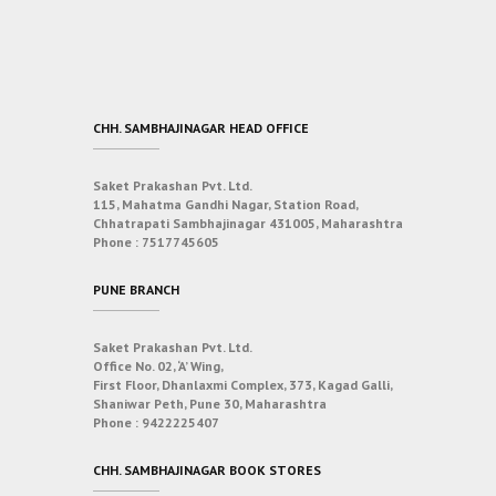
CHH. SAMBHAJINAGAR HEAD OFFICE
Saket Prakashan Pvt. Ltd.
115, Mahatma Gandhi Nagar, Station Road,
Chhatrapati Sambhajinagar 431005, Maharashtra
Phone :
7517745605
PUNE BRANCH
Saket Prakashan Pvt. Ltd.
Office No. 02, ‘A’ Wing,
First Floor, Dhanlaxmi Complex, 373, Kagad Galli,
Shaniwar Peth, Pune 30, Maharashtra
Phone :
9422225407
CHH. SAMBHAJINAGAR BOOK STORES