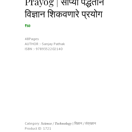
Prayog | सोप्या पद्धतीने
विज्ञान शिकवणारे प्रयोग
₹60
48Pages
AUTHOR :- Sanjay Pathak
ISBN :- 9789352202140
Category:
𝑺𝒄𝒊𝒆𝒏𝒄𝒆 / 𝑻𝒆𝒄𝒉𝒏𝒐𝒍𝒐𝒈𝒚 | विज्ञान / तंत्रज्ञान
Product ID:
1721