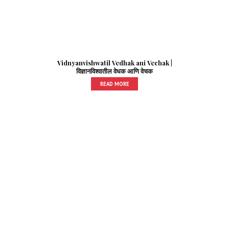
Vidnyanvishwatil Vedhak ani Vechak |
विज्ञानविश्वातील वेधक आणि वेचक
READ MORE