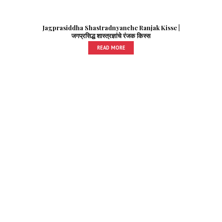
Jagprasiddha Shastradnyanche Ranjak Kisse |
जगप्रसिद्ध शास्त्रज्ञांचे रंजक किस्स
READ MORE