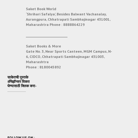
Saket Book World
‘Shrihari Safalya’, Besides Balwant Vachanalay,
Aurangpura, Chhatrapati Sambhajinagar 431001,
Maharashtra
Phone :
8888864229
___________________________
Saket Books & More
Gate No. 3, Near Sports Canteen, MGM Campus, N-
6, CIDCO, Chhatrapati Sambhajinagar 431003,
Maharashtra
Phone :
8180045892
साकेतची पुस्तके
अ‍ॅमेझॉनवर विकत
घेण्यासाठी क्लिक करा-
FOLLOW US ON :