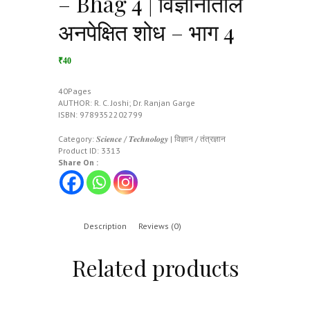
– Bhag 4 | विज्ञानातील
अनपेक्षित शोध – भाग 4
₹40
40Pages
AUTHOR: R. C. Joshi; Dr. Ranjan Garge
ISBN: 9789352202799
Category:
𝑺𝒄𝒊𝒆𝒏𝒄𝒆 / 𝑻𝒆𝒄𝒉𝒏𝒐𝒍𝒐𝒈𝒚 | विज्ञान / तंत्रज्ञान
Product ID:
3313
Share On :
Description
Reviews (0)
Related products