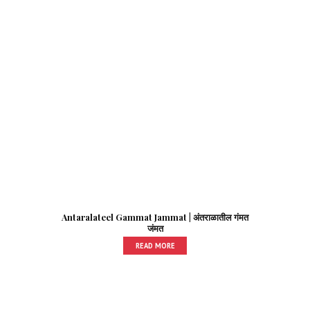
Antaralateel Gammat Jammat | अंतराळातील गंमत
जंमत
READ MORE