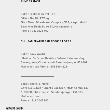
PUNE BRANCH
Saket Prakashan Pvt. Ltd.
Office No. 02, ‘A’ Wing,
First Floor, Dhanlaxmi Complex, 373, Kagad Galli,
Shaniwar Peth, Pune 30, Maharashtra
Phone :
9422225407
CHH. SAMBHAJINAGAR BOOK STORES
Saket Book World
‘Shrihari Safalya’, Besides Balwant Vachanalay,
Aurangpura, Chhatrapati Sambhajinagar 431001,
Maharashtra
Phone :
8888864229
___________________________
Saket Books & More
Gate No. 3, Near Sports Canteen, MGM Campus, N-
6, CIDCO, Chhatrapati Sambhajinagar 431003,
Maharashtra
Phone :
8180045892
साकेतची पुस्तके