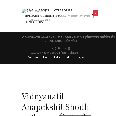
HOME
BOOKS
CATEGORIES
0
AUTHORS
ABOUT US
𝑨 𝑳𝒆𝒂𝒅𝒊𝒏𝒈 𝑴𝒂𝒓𝒂𝒕𝒉𝒊 𝑩𝒐𝒐𝒌𝒔 𝑷𝒖𝒃𝒍𝒊𝒔𝒉𝒆𝒓 | ग्रंथसेवेची ५० वर्षे | दर्जेदार
साहित्य आणि उत्तम निर्मिती
CONTACT US
VIDNYANATIL ANAPEKSHIT SHODH – BHAG 3 | विज्ञानातील अनपेक्षित शोध 
STEVE JOBS | स्टीव्ह जॉब्स
Home
Books
𝑺𝒄𝒊𝒆𝒏𝒄𝒆 / 𝑻𝒆𝒄𝒉𝒏𝒐𝒍𝒐𝒈𝒚 | विज्ञान / तंत्रज्ञान
Vidnyanatil Anapekshit Shodh – Bhag 4 |...
Vidnyanatil
Anapekshit Shodh