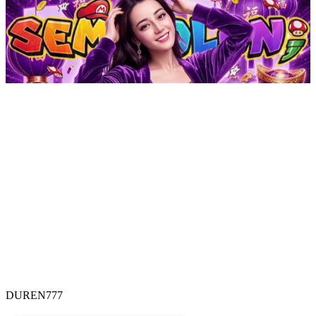
DUREN777