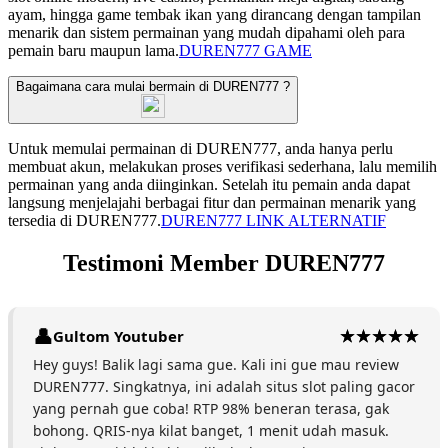
ayam, hingga game tembak ikan yang dirancang dengan tampilan
menarik dan sistem permainan yang mudah dipahami oleh para
pemain baru maupun lama.
DUREN777 GAME
Bagaimana cara mulai bermain di DUREN777 ?
Untuk memulai permainan di DUREN777, anda hanya perlu
membuat akun, melakukan proses verifikasi sederhana, lalu memilih
permainan yang anda diinginkan. Setelah itu pemain anda dapat
langsung menjelajahi berbagai fitur dan permainan menarik yang
tersedia di DUREN777.
DUREN777 LINK ALTERNATIF
Testimoni Member DUREN777
Gultom Youtuber
Hey guys! Balik lagi sama gue. Kali ini gue mau review
DUREN777. Singkatnya, ini adalah situs slot paling gacor
yang pernah gue coba! RTP 98% beneran terasa, gak
bohong. QRIS-nya kilat banget, 1 menit udah masuk.