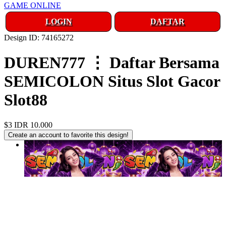
GAME ONLINE
LOGIN
DAFTAR
Design ID: 74165272
DUREN777 ⋮ Daftar Bersama
SEMICOLON Situs Slot Gacor
Slot88
$3
IDR 10.000
Create an account to favorite this design!