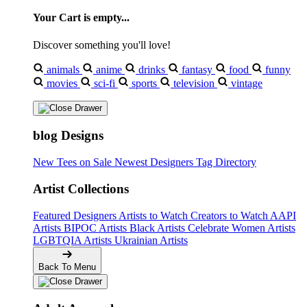
Your Cart is empty...
Discover something you'll love!
animals
anime
drinks
fantasy
food
funny
movies
sci-fi
sports
television
vintage
blog Designs
New Tees on Sale
Newest Designers
Tag Directory
Artist Collections
Featured Designers
Artists to Watch
Creators to Watch
AAPI
Artists
BIPOC Artists
Black Artists
Celebrate Women Artists
LGBTQIA Artists
Ukrainian Artists
Back To Menu