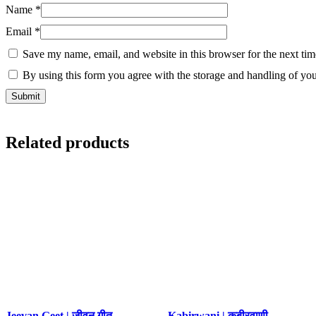
Name
*
Email
*
Save my name, email, and website in this browser for the next ti
By using this form you agree with the storage and handling of you
Related products
Jeevan Geet | जीवन गीत
Kabirwani | कबीरवाणी