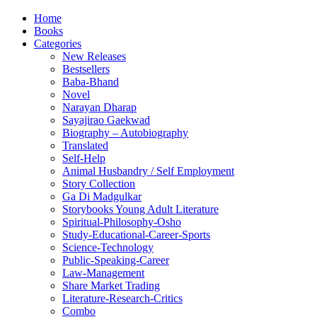
Home
Books
Categories
New Releases
Bestsellers
Baba-Bhand
Novel
Narayan Dharap
Sayajirao Gaekwad
Biography – Autobiography
Translated
Self-Help
Animal Husbandry / Self Employment
Story Collection
Ga Di Madgulkar
Storybooks Young Adult Literature
Spiritual-Philosophy-Osho
Study-Educational-Career-Sports
Science-Technology
Public-Speaking-Career
Law-Management
Share Market Trading
Literature-Research-Critics
Combo