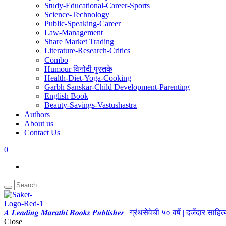
Study-Educational-Career-Sports
Science-Technology
Public-Speaking-Career
Law-Management
Share Market Trading
Literature-Research-Critics
Combo
Humour विनोदी पुस्तके
Health-Diet-Yoga-Cooking
Garbh Sanskar-Child Development-Parenting
English Book
Beauty-Savings-Vastushastra
Authors
About us
Contact Us
0
𝑨 𝑳𝒆𝒂𝒅𝒊𝒏𝒈 𝑴𝒂𝒓𝒂𝒕𝒉𝒊 𝑩𝒐𝒐𝒌𝒔 𝑷𝒖𝒃𝒍𝒊𝒔𝒉𝒆𝒓 | ग्रंथसेवेची ५० वर्षे | दर्जेदार स
Close