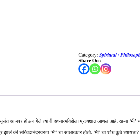
Category:
𝑺𝒑𝒊𝒓𝒊𝒕𝒖𝒂𝒍 / 𝑷𝒉𝒊𝒍𝒐
Share On :
धुसंत आजवर होऊन गेले त्यांनी अध्यात्मविद्येला प्रत्यक्षात आणलं आहे. खऱ्या ‘मी’ च
दूर झालं की सत्चिदानंदस्वरूप ‘मी’ चा साक्षात्कार होतो. ‘मी’ चा शोध कुठे घ्यायच