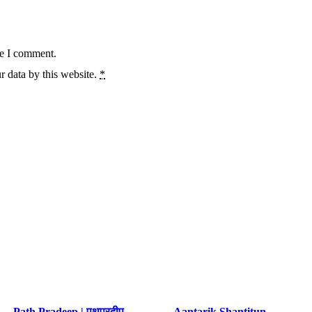
me I comment.
r data by this website.
*
Path Pradeep | पथप्रदीप
Aantarik Shantitun