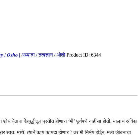
𝒔𝒐𝒑𝒉𝒚 / 𝑶𝒔𝒉𝒐 | अध्यात्म / तत्वज्ञान / ओशो
Product ID:
6344
ा शोध घेताना देहबुद्धीतून प्रतीत होणारा ‘मी’ पूर्णपणे नाहीसा होतो. यालाच अविद्या
ा? तर स्वतः मध्ये! त्याने काय फायदा होणार ? तर मी निर्भय होईन, मला जीवनाचा