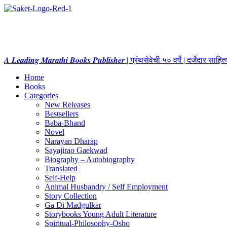
𝑨 𝑳𝒆𝒂𝒅𝒊𝒏𝒈 𝑴𝒂𝒓𝒂𝒕𝒉𝒊 𝑩𝒐𝒐𝒌𝒔 𝑷𝒖𝒃𝒍𝒊𝒔𝒉𝒆𝒓 | ग्रंथसेवेची ५० वर्षे | दर्जेदार स
Home
Books
Categories
New Releases
Bestsellers
Baba-Bhand
Novel
Narayan Dharap
Sayajirao Gaekwad
Biography – Autobiography
Translated
Self-Help
Animal Husbandry / Self Employment
Story Collection
Ga Di Madgulkar
Storybooks Young Adult Literature
Spiritual-Philosophy-Osho