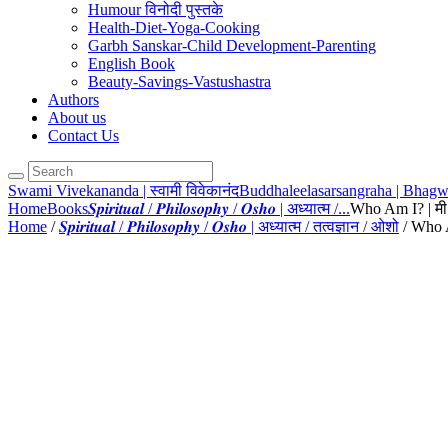
Humour विनोदी पुस्तके
Health-Diet-Yoga-Cooking
Garbh Sanskar-Child Development-Parenting
English Book
Beauty-Savings-Vastushastra
Authors
About us
Contact Us
Swami Vivekananda | स्वामी विवेकानंद
Buddhaleelasarsangraha | Bhagwan
Home
Books
𝑺𝒑𝒊𝒓𝒊𝒕𝒖𝒂𝒍 / 𝑷𝒉𝒊𝒍𝒐𝒔𝒐𝒑𝒉𝒚 / 𝑶𝒔𝒉𝒐 | अध्यात्म /...
Who Am I? | मी
Home
/
𝑺𝒑𝒊𝒓𝒊𝒕𝒖𝒂𝒍 / 𝑷𝒉𝒊𝒍𝒐𝒔𝒐𝒑𝒉𝒚 / 𝑶𝒔𝒉𝒐 | अध्यात्म / तत्वज्ञान / ओशो
/ Who A