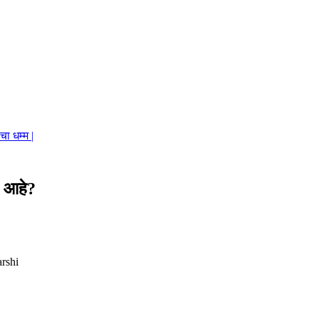
ा धम्म |
 आहे?
rshi