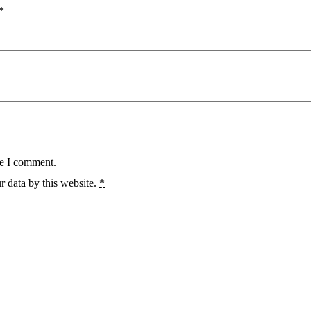
*
me I comment.
r data by this website.
*