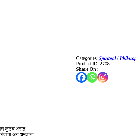
Categories:
𝑺𝒑𝒊𝒓𝒊𝒕𝒖𝒂𝒍 / 𝑷𝒉𝒊𝒍
Product ID:
2708
Share On :
ा आपण कुठंच असत
आनंदाचा अन् अमृताचा