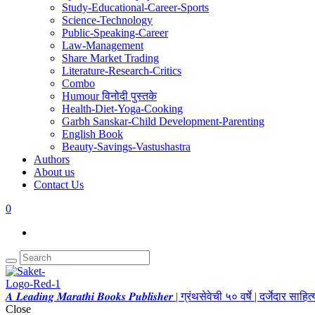
Study-Educational-Career-Sports
Science-Technology
Public-Speaking-Career
Law-Management
Share Market Trading
Literature-Research-Critics
Combo
Humour विनोदी पुस्तके
Health-Diet-Yoga-Cooking
Garbh Sanskar-Child Development-Parenting
English Book
Beauty-Savings-Vastushastra
Authors
About us
Contact Us
0
𝑨 𝑳𝒆𝒂𝒅𝒊𝒏𝒈 𝑴𝒂𝒓𝒂𝒕𝒉𝒊 𝑩𝒐𝒐𝒌𝒔 𝑷𝒖𝒃𝒍𝒊𝒔𝒉𝒆𝒓 | ग्रंथसेवेची ५० वर्षे | दर्जेदार स
Close