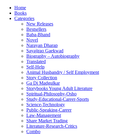
Home
Books
Categories
New Releases
Bestsellers
Baba-Bhand
Novel
Narayan Dharap
Sayajirao Gaekwad
Biography – Autobiography
Translated
Self-Help
Animal Husbandry / Self Employment
Story Collection
Ga Di Madgulkar
Storybooks Young Adult Literature
Spiritual-Philosophy-Osho
Study-Educational-Career-Sports
Science-Technology
Public-Speaking-Career
Law-Management
Share Market Trading
Literature-Research-Critics
Combo