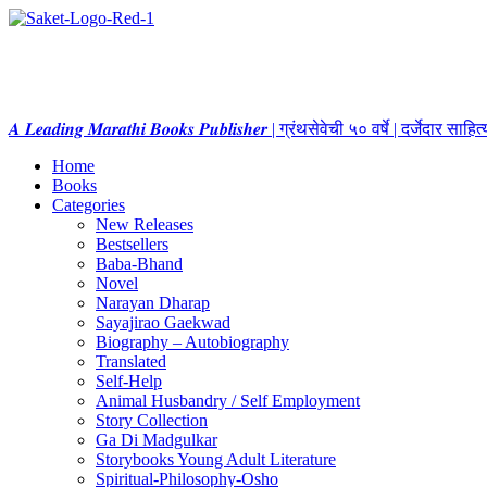
𝑨 𝑳𝒆𝒂𝒅𝒊𝒏𝒈 𝑴𝒂𝒓𝒂𝒕𝒉𝒊 𝑩𝒐𝒐𝒌𝒔 𝑷𝒖𝒃𝒍𝒊𝒔𝒉𝒆𝒓 | ग्रंथसेवेची ५० वर्षे | दर्जेदार स
Home
Books
Categories
New Releases
Bestsellers
Baba-Bhand
Novel
Narayan Dharap
Sayajirao Gaekwad
Biography – Autobiography
Translated
Self-Help
Animal Husbandry / Self Employment
Story Collection
Ga Di Madgulkar
Storybooks Young Adult Literature
Spiritual-Philosophy-Osho