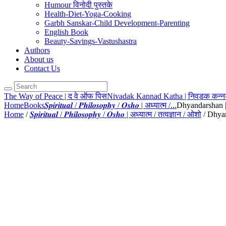
Humour विनोदी पुस्तके
Health-Diet-Yoga-Cooking
Garbh Sanskar-Child Development-Parenting
English Book
Beauty-Savings-Vastushastra
Authors
About us
Contact Us
The Way of Peace | द वे ऑफ पिस
Nivadak Kannad Katha | निवडक कन्
Home
Books
𝑺𝒑𝒊𝒓𝒊𝒕𝒖𝒂𝒍 / 𝑷𝒉𝒊𝒍𝒐𝒔𝒐𝒑𝒉𝒚 / 𝑶𝒔𝒉𝒐 | अध्यात्म /...
Dhyandarshan | 
Home
/
𝑺𝒑𝒊𝒓𝒊𝒕𝒖𝒂𝒍 / 𝑷𝒉𝒊𝒍𝒐𝒔𝒐𝒑𝒉𝒚 / 𝑶𝒔𝒉𝒐 | अध्यात्म / तत्वज्ञान / ओशो
/ Dhyan