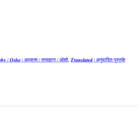
𝒐𝒔𝒐𝒑𝒉𝒚 / 𝑶𝒔𝒉𝒐 | अध्यात्म / तत्वज्ञान / ओशो
,
𝑻𝒓𝒂𝒏𝒔𝒍𝒂𝒕𝒆𝒅 | अनुवादित पुस्तके