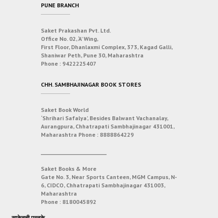
PUNE BRANCH
Saket Prakashan Pvt. Ltd.
Office No. 02, ‘A’ Wing,
First Floor, Dhanlaxmi Complex, 373, Kagad Galli,
Shaniwar Peth, Pune 30, Maharashtra
Phone :
9422225407
CHH. SAMBHAJINAGAR BOOK STORES
Saket Book World
‘Shrihari Safalya’, Besides Balwant Vachanalay,
Aurangpura, Chhatrapati Sambhajinagar 431001,
Maharashtra
Phone :
8888864229
___________________________
Saket Books & More
Gate No. 3, Near Sports Canteen, MGM Campus, N-
6, CIDCO, Chhatrapati Sambhajinagar 431003,
Maharashtra
Phone :
8180045892
साकेतची पुस्तके