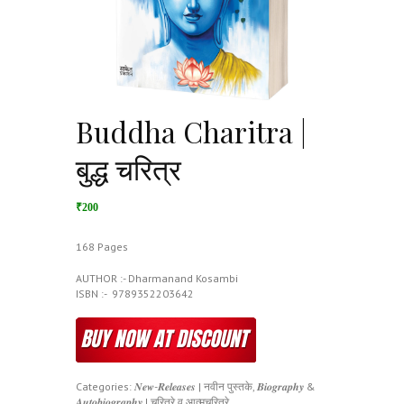
Buddha Charitra |
बुद्ध चरित्र
₹200
168 Pages
AUTHOR :- Dharmanand Kosambi
ISBN :- ‎ 9789352203642
Categories:
𝑵𝒆𝒘-𝑹𝒆𝒍𝒆𝒂𝒔𝒆𝒔 | नवीन पुस्तके
,
𝑩𝒊𝒐𝒈𝒓𝒂𝒑𝒉𝒚 &
𝑨𝒖𝒕𝒐𝒃𝒊𝒐𝒈𝒓𝒂𝒑𝒉𝒚 | चरित्रे व आत्मचरित्रे