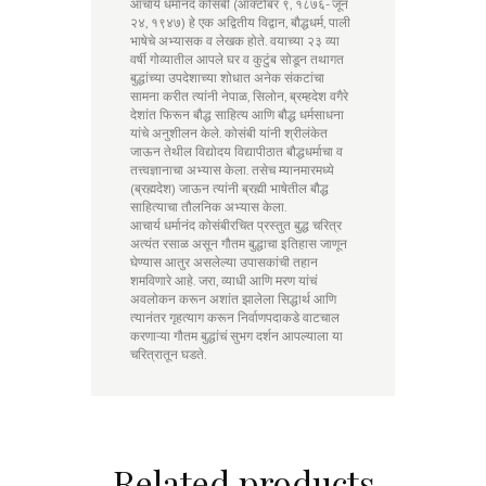
आचार्य धर्मानंद कोसंबी (ऑक्टोबर ९, १८७६- जून
२४, १९४७) हे एक अद्वितीय विद्वान, बौद्धधर्म, पाली
भाषेचे अभ्यासक व लेखक होते. वयाच्या २३ व्या
वर्षी गोव्यातील आपले घर व कुटुंब सोडून तथागत
बुद्धांच्या उपदेशाच्या शोधात अनेक संकटांचा
सामना करीत त्यांनी नेपाळ, सिलोन, ब्रम्हदेश वगैरे
देशांत फिरून बौद्ध साहित्य आणि बौद्ध धर्मसाधना
यांचे अनुशीलन केले. कोसंबी यांनी श्रीलंकेत
जाऊन तेथील विद्योदय विद्यापीठात बौद्धधर्माचा व
तत्त्वज्ञानाचा अभ्यास केला. तसेच म्यानमारमध्ये
(ब्रह्मदेश) जाऊन त्यांनी ब्रह्मी भाषेतील बौद्ध
साहित्याचा तौलनिक अभ्यास केला.
आचार्य धर्मानंद कोसंबीरचित प्रस्तुत बुद्ध चरित्र
अत्यंत रसाळ असून गौतम बुद्धाचा इतिहास जाणून
घेण्यास आतुर असलेल्या उपासकांची तहान
शमविणारे आहे. जरा, व्याधी आणि मरण यांचं
अवलोकन करून अशांत झालेला सिद्धार्थ आणि
त्यानंतर गृहत्याग करून निर्वाणपदाकडे वाटचाल
करणाऱ्या गौतम बुद्धांचं सुभग दर्शन आपल्याला या
चरित्रातून घडते.
Related products