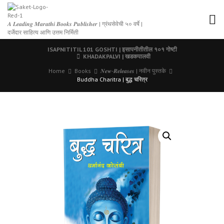
𝑨 𝑳𝒆𝒂𝒅𝒊𝒏𝒈 𝑴𝒂𝒓𝒂𝒕𝒉𝒊 𝑩𝒐𝒐𝒌𝒔 𝑷𝒖𝒃𝒍𝒊𝒔𝒉𝒆𝒓 | ग्रंथसेवेची ५० वर्षे |
दर्जेदार साहित्य आणि उत्तम निर्मिती
ISAPNITITIL 101 GOSHTI | इसापनीतीतील १०१ गोष्टी
KHADAKPALVI | खडकपालवी
Home
Books
𝑵𝒆𝒘-𝑹𝒆𝒍𝒆𝒂𝒔𝒆𝒔 | नवीन पुस्तके
Buddha Charitra | बुद्ध चरित्र