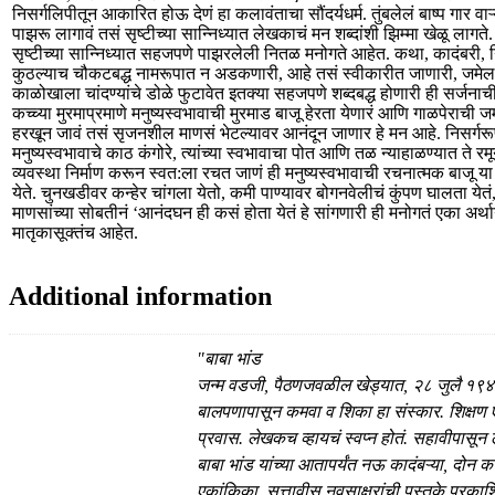
निसर्गलिपीतून आकारित होऊ देणं हा कलावंताचा सौंदर्यधर्म. तुंबलेलं बाष्प गार वाऱ्य
पाझरू लागावं तसं सृष्टीच्या सान्निध्यात लेखकाचं मन शब्दांशी झिम्मा खेळू लाग
सृष्टीच्या सान्निध्यात सहजपणे पाझरलेली नितळ मनोगते आहेत. कथा, कादंबरी, 
कुठल्याच चौकटबद्ध नामरूपात न अडकणारी, आहे तसं स्वीकारीत जाणारी, जमेल
काळोखाला चांदण्यांचे डोळे फुटावेत इतक्या सहजपणे शब्दबद्ध होणारी ही सर्जना
कच्च्या मुरमाप्रमाणे मनुष्यस्वभावाची मुरमाड बाजू हेरता येणारं आणि गाळपेराची 
हरखून जावं तसं सृजनशील माणसं भेटल्यावर आनंदून जाणार हे मन आहे. निसर्गरूप
मनुष्यस्वभावाचे काठ कंगोरे, त्यांच्या स्वभावाचा पोत आणि तळ न्याहाळण्यात ते रमू
व्यवस्था निर्माण करून स्वत:ला रचत जाणं ही मनुष्यस्वभावाची रचनात्मक बाजू या
येते. चुनखडीवर कन्हेर चांगला येतो, कमी पाण्यावर बोगनवेलीचं कुंपण घालता येत
माणसांच्या सोबतीनं ‘आनंदघन ही कसं होता येतं हे सांगणारी ही मनोगतं एका अर्
मातृकासूक्तंच आहेत.
Additional information
"बाबा भांड
जन्म वडजी, पैठणजवळील खेड्यात, २८ जुलै १९४
बालपणापासून कमवा व शिका हा संस्कार. शिक्षण ए
प्रवास. लेखकच व्हायचं स्वप्न होतं. सहावीपासून
बाबा भांड यांच्या आतापर्यंत नऊ कादंबऱ्या, दोन
एकांकिका, सत्तावीस नवसाक्षरांची पुस्तके प्रकाश