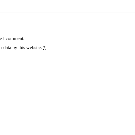
me I comment.
r data by this website.
*