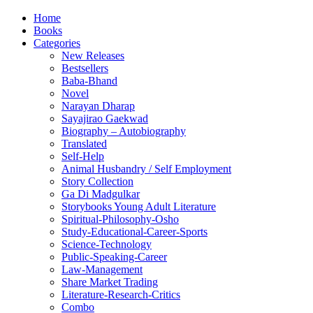
Home
Books
Categories
New Releases
Bestsellers
Baba-Bhand
Novel
Narayan Dharap
Sayajirao Gaekwad
Biography – Autobiography
Translated
Self-Help
Animal Husbandry / Self Employment
Story Collection
Ga Di Madgulkar
Storybooks Young Adult Literature
Spiritual-Philosophy-Osho
Study-Educational-Career-Sports
Science-Technology
Public-Speaking-Career
Law-Management
Share Market Trading
Literature-Research-Critics
Combo