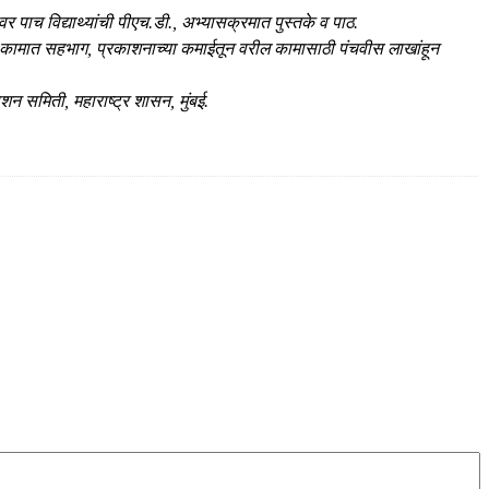
र पाच विद्याथ्यांची पीएच.डी., अभ्यासक्रमात पुस्तके व पाठ.
ी कामात सहभाग, प्रकाशनाच्या कमाईतून वरील कामासाठी पंचवीस लाखांहून
शन समिती, महाराष्ट्र शासन, मुंबई.