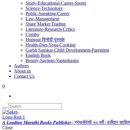
Study-Educational-Career-Sports
Science-Technology
Public-Speaking-Career
Law-Management
Share Market Trading
Literature-Research-Critics
Combo
Humour विनोदी पुस्तके
Health-Diet-Yoga-Cooking
Garbh Sanskar-Child Development-Parenting
English Book
Beauty-Savings-Vastushastra
Authors
About us
Contact Us
0
𝑨 𝑳𝒆𝒂𝒅𝒊𝒏𝒈 𝑴𝒂𝒓𝒂𝒕𝒉𝒊 𝑩𝒐𝒐𝒌𝒔 𝑷𝒖𝒃𝒍𝒊𝒔𝒉𝒆𝒓 | ग्रंथसेवेची ५० वर्षे | दर्जेदार स
Close