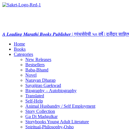
𝑨 𝑳𝒆𝒂𝒅𝒊𝒏𝒈 𝑴𝒂𝒓𝒂𝒕𝒉𝒊 𝑩𝒐𝒐𝒌𝒔 𝑷𝒖𝒃𝒍𝒊𝒔𝒉𝒆𝒓 | ग्रंथसेवेची ५० वर्षे | दर्जेदार स
Home
Books
Categories
New Releases
Bestsellers
Baba-Bhand
Novel
Narayan Dharap
Sayajirao Gaekwad
Biography – Autobiography
Translated
Self-Help
Animal Husbandry / Self Employment
Story Collection
Ga Di Madgulkar
Storybooks Young Adult Literature
Spiritual-Philosophy-Osho