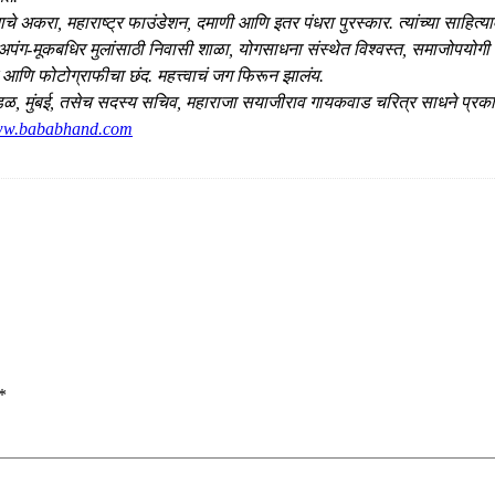
े अकरा, महाराष्ट्र फाउंडेशन, दमाणी आणि इतर पंधरा पुरस्कार. त्यांच्या साहित्याव
 अपंग-मूकबधिर मुलांसाठी निवासी शाळा, योगसाधना संस्थेत विश्वस्त, समाजोपयोग
णि फोटोग्राफीचा छंद. महत्त्वाचं जग फिरून झालंय.
ी मंडळ, मुंबई, तसेच सदस्य सचिव, महाराजा सयाजीराव गायकवाड चरित्र साधने प्रका
www.bababhand.com
*