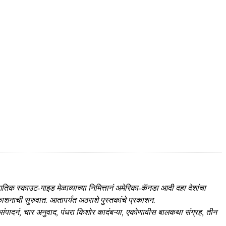
िक स्काउट-गाइड मेळाव्याच्या निमित्तानं अमेरिका-कॅनडा आदी दहा देशांचा
ाशनाची सुरुवात. आतापर्यंत अठराशे पुस्तकांचे प्रकाशन.
नऊ संपादनं, चार अनुवाद, पंधरा किशोर कादंबऱ्या, एकोणावीस बालकथा संग्रह, तीन