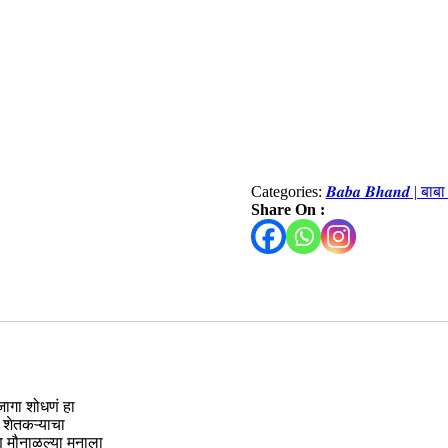
Categories:
𝑩𝒂𝒃𝒂 𝑩𝒉𝒂𝒏𝒅 | बाब
Share On :
जागा शोधणं हा
 शेतकऱ्याचा
 मौनाळल्या मनाला