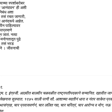
ाच्या स्पर्शाबरोबर
ते. ‘आनंदघन’ ही अशी
निबंध अशा
 तसं रचत जाणारी,
ची आनंदरूपे आहेत.
जमीन पाहिल्यावर
ाप्रमाणे
न जातं. नव्या
 मनोगतातून पुढे
ं, तसं भरड
थाने । जीवनाची
९.
म. ए. इंग्रजी. आठवीत बालवीर चळवळीत राष्ट्रपतीपदकाने सन्मानित. दहावीत जागत
 लेखनास सुरुवात. १९७५ साली पत्नी सौ. आशाच्या मदतीनं धारा व नंतर साकेत प्रक
 कथासंग्रह, चार प्रवासवर्णनं, चार ललित गद्य, चार चरित्रं, चार आरोग्य व योग, 
ित.