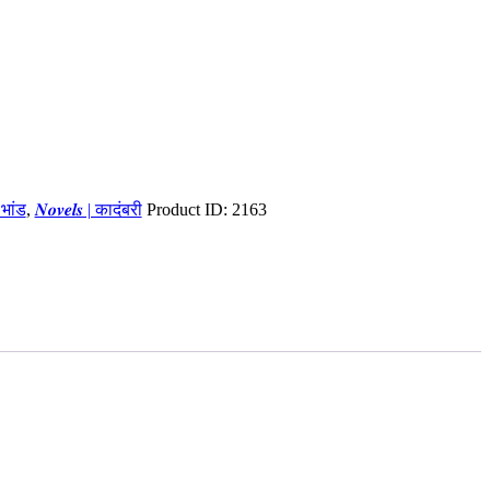
ा भांड
,
𝑵𝒐𝒗𝒆𝒍𝒔 | कादंबरी
Product ID:
2163