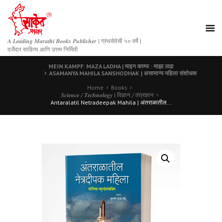
𝑨 𝑳𝒆𝒂𝒅𝒊𝒏𝒈 𝑴𝒂𝒓𝒂𝒕𝒉𝒊 𝑩𝒐𝒐𝒌𝒔 𝑷𝒖𝒃𝒍𝒊𝒔𝒉𝒆𝒓 | ग्रंथसेवेची ५० वर्षे |
दर्जेदार साहित्य आणि उत्तम निर्मिती
MEIN KAMPF: MAZA LADHA | माइन काम्फ : माझा लढा
ASAMANYA MAHILA SANSHODHAK | असामान्य महिला संशोधक
Home
Books
𝑺𝒄𝒊𝒆𝒏𝒄𝒆 / 𝑻𝒆𝒄𝒉𝒏𝒐𝒍𝒐𝒈𝒚 | विज्ञान / तंत्रज्ञान
Antaralatil Netradeepak Mahila | अंतराळातील...