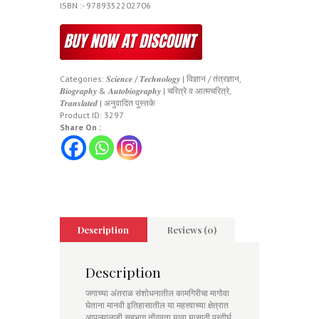
ISBN :- 9789352202706
Categories:
𝑺𝒄𝒊𝒆𝒏𝒄𝒆 / 𝑻𝒆𝒄𝒉𝒏𝒐𝒍𝒐𝒈𝒚 | विज्ञान / तंत्रज्ञान
,
𝑩𝒊𝒐𝒈𝒓𝒂𝒑𝒉𝒚 & 𝑨𝒖𝒕𝒐𝒃𝒊𝒐𝒈𝒓𝒂𝒑𝒉𝒚 | चरित्रे व आत्मचरित्रे
,
𝑻𝒓𝒂𝒏𝒔𝒍𝒂𝒕𝒆𝒅 | अनुवादित पुस्तके
Product ID:
3297
Share On :
Description
Reviews (0)
Description
जगाच्या अंतराळ संशोधनातील कामगिरीचा मागोवा
घेताना मानवी इतिहासातील या महत्त्वाच्या क्षेत्रात
आपल्यालाही सहभाग नोंदवता यावा यासाठी प्रदीर्घ