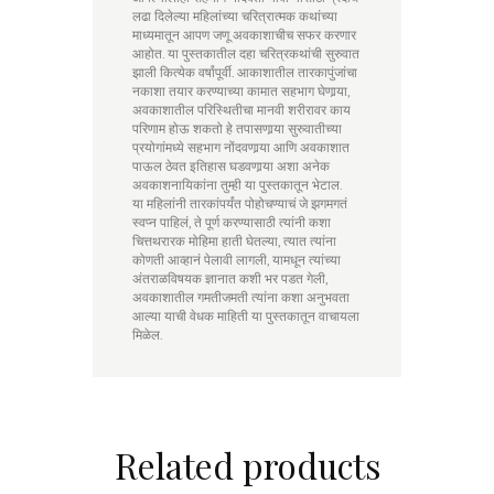
लढा दिलेल्या महिलांच्या चरित्रात्मक कथांच्या
माध्यमातून आपण जणू अवकाशाचीच सफर करणार
आहोत. या पुस्तकातील दहा चरित्रकथांची सुरुवात
झाली कित्येक वर्षांपूर्वी. आकाशातील तारकापुंजांचा
नकाशा तयार करण्याच्या कामात सहभाग घेणार्‍या,
अवकाशातील परिस्थितीचा मानवी शरीरावर काय
परिणाम होऊ शकतो हे तपासणार्‍या सुरुवातीच्या
प्रयोगांमध्ये सहभाग नोंदवणार्‍या आणि अवकाशात
पाऊल ठेवत इतिहास घडवणार्‍या अशा अनेक
अवकाशनायिकांना तुम्ही या पुस्तकातून भेटाल.
या महिलांनी तारकांपर्यंत पोहोचण्याचं जे झगमगतं
स्वप्न पाहिलं, ते पूर्ण करण्यासाठी त्यांनी कशा
चित्तथरारक मोहिमा हाती घेतल्या, त्यात त्यांना
कोणती आव्हानं पेलावी लागली, यामधून त्यांच्या
अंतराळविषयक ज्ञानात कशी भर पडत गेली,
अवकाशातील गमतीजमती त्यांना कशा अनुभवता
आल्या याची वेधक माहिती या पुस्तकातून वाचायला
मिळेल.
Related products