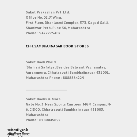
Saket Prakashan Pvt. Ltd.
Office No. 02, ‘A’ Wing,
First Floor, Dhanlaxmi Complex, 373, Kagad Galli,
Shaniwar Peth, Pune 30, Maharashtra
Phone :
9422225407
CHH. SAMBHAJINAGAR BOOK STORES
Saket Book World
‘Shrihari Safalya’, Besides Balwant Vachanalay,
Aurangpura, Chhatrapati Sambhajinagar 431001,
Maharashtra
Phone :
8888864229
___________________________
Saket Books & More
Gate No. 3, Near Sports Canteen, MGM Campus, N-
6, CIDCO, Chhatrapati Sambhajinagar 431003,
Maharashtra
Phone :
8180045892
साकेतची पुस्तके
अ‍ॅमेझॉनवर विकत