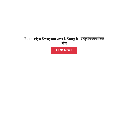
Rashtriya Swayamsevak Sangh | राष्ट्रीय स्वयंसेवक
संघ
READ MORE