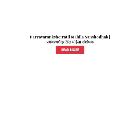
Paryavarankshetratil Mahila Sanshodhak |
पर्यावरणक्षेत्रातील महिला संशोधक
READ MORE