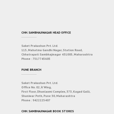
CHH. SAMBHAJINAGAR HEAD OFFICE
Saket Prakashan Pvt. Ltd.
115, Mahatma Gandhi Nagar, Station Road,
Chhatrapati Sambhajinagar 431005, Maharashtra
Phone :
7517745605
PUNE BRANCH
Saket Prakashan Pvt. Ltd.
Office No. 02, ‘A’ Wing,
First Floor, Dhanlaxmi Complex, 373, Kagad Galli,
Shaniwar Peth, Pune 30, Maharashtra
Phone :
9422225407
CHH. SAMBHAJINAGAR BOOK STORES