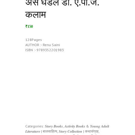
असे घडले डॉ. ए.पी.जे.
कलाम
₹150
128Pages
AUTHOR :- Renu Saini
ISBN :- 9789352201983
Categories:
𝑺𝒕𝒐𝒓𝒚 𝑩𝒐𝒐𝒌𝒔, 𝑨𝒄𝒕𝒊𝒗𝒊𝒕𝒚 𝑩𝒐𝒐𝒌𝒔 & 𝒀𝒐𝒖𝒏𝒈 𝑨𝒅𝒖𝒍𝒕
𝑳𝒊𝒕𝒆𝒓𝒂𝒕𝒖𝒓𝒆 | बालसाहित्य
,
𝑺𝒕𝒐𝒓𝒚 𝑪𝒐𝒍𝒍𝒆𝒄𝒕𝒊𝒐𝒏 | कथासंग्रह
,