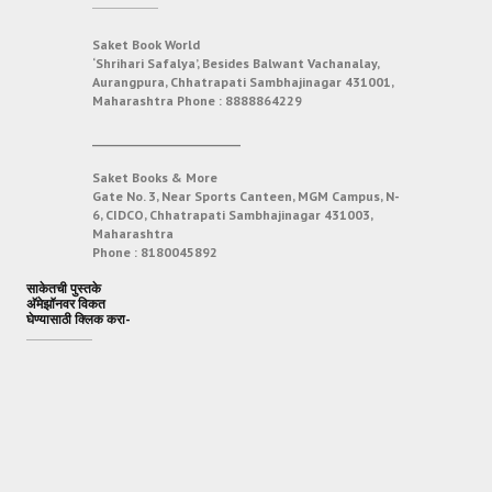
Saket Book World
‘Shrihari Safalya’, Besides Balwant Vachanalay,
Aurangpura, Chhatrapati Sambhajinagar 431001,
Maharashtra
Phone :
8888864229
___________________________
Saket Books & More
Gate No. 3, Near Sports Canteen, MGM Campus, N-
6, CIDCO, Chhatrapati Sambhajinagar 431003,
Maharashtra
Phone :
8180045892
साकेतची पुस्तके
अ‍ॅमेझॉनवर विकत
घेण्यासाठी क्लिक करा-