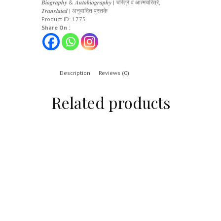
𝑩𝒊𝒐𝒈𝒓𝒂𝒑𝒉𝒚 & 𝑨𝒖𝒕𝒐𝒃𝒊𝒐𝒈𝒓𝒂𝒑𝒉𝒚 | चरित्रे व आत्मचरित्रे
,
𝑻𝒓𝒂𝒏𝒔𝒍𝒂𝒕𝒆𝒅 | अनुवादित पुस्तके
Product ID:
1775
Share On :
Description
Reviews (0)
Related products