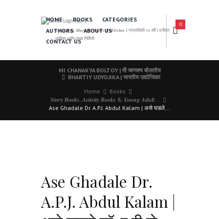
HOME
BOOKS
CATEGORIES
0
AUTHORS
ABOUT US
𝑨 𝑳𝒆𝒂𝒅𝒊𝒏𝒈 𝑴𝒂𝒓𝒂𝒕𝒉𝒊 𝑩𝒐𝒐𝒌𝒔 𝑷𝒖𝒃𝒍𝒊𝒔𝒉𝒆𝒓 | ग्रंथसेवेची ५० वर्षे | दर्जेदार
साहित्य आणि उत्तम निर्मिती
CONTACT US
MI CHANAKYA BOLTOY | मी चाणक्य बोलतोय
BHARTIY UDYOJIKA | भारतीय उद्योजिका
Home
Books
𝑺𝒕𝒐𝒓𝒚 𝑩𝒐𝒐𝒌𝒔, 𝑨𝒄𝒕𝒊𝒗𝒊𝒕𝒚 𝑩𝒐𝒐𝒌𝒔 & 𝒀𝒐𝒖𝒏𝒈 𝑨𝒅𝒖𝒍𝒕...
Ase Ghadale Dr. A.P.J. Abdul Kalam | असे घडले...
Ase Ghadale Dr.
A.P.J. Abdul Kalam |