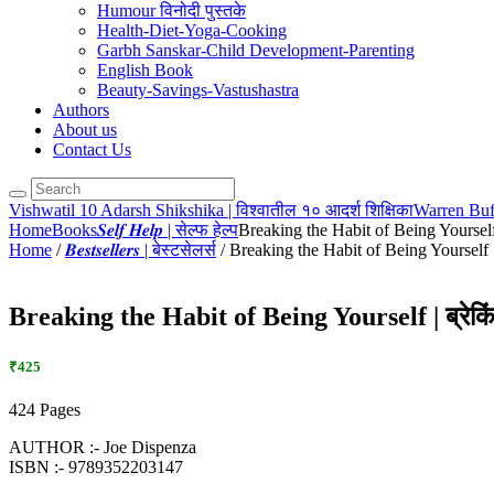
Humour विनोदी पुस्तके
Health-Diet-Yoga-Cooking
Garbh Sanskar-Child Development-Parenting
English Book
Beauty-Savings-Vastushastra
Authors
About us
Contact Us
Vishwatil 10 Adarsh Shikshika | विश्वातील १० आदर्श शिक्षिका
Warren Buff
Home
Books
𝑺𝒆𝒍𝒇 𝑯𝒆𝒍𝒑 | सेल्फ हेल्प
Breaking the Habit of Being Yourself 
Home
/
𝑩𝒆𝒔𝒕𝒔𝒆𝒍𝒍𝒆𝒓𝒔 | बेस्टसेलर्स
/ Breaking the Habit of Being Yourself | 
Breaking the Habit of Being Yourself | ब्रेकिं
₹425
424 Pages
AUTHOR :- Joe Dispenza
ISBN :- 9789352203147