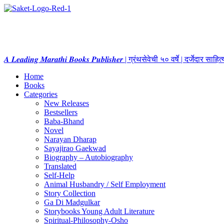
𝑨 𝑳𝒆𝒂𝒅𝒊𝒏𝒈 𝑴𝒂𝒓𝒂𝒕𝒉𝒊 𝑩𝒐𝒐𝒌𝒔 𝑷𝒖𝒃𝒍𝒊𝒔𝒉𝒆𝒓 | ग्रंथसेवेची ५० वर्षे | दर्जेदार स
Home
Books
Categories
New Releases
Bestsellers
Baba-Bhand
Novel
Narayan Dharap
Sayajirao Gaekwad
Biography – Autobiography
Translated
Self-Help
Animal Husbandry / Self Employment
Story Collection
Ga Di Madgulkar
Storybooks Young Adult Literature
Spiritual-Philosophy-Osho