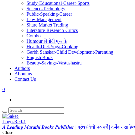
Study-Educational-Career-Sports
Science-Technology
Public-Speaking-Career
Law-Management
Share Market Trading
Literature-Research-Critics
Combo
Humour विनोदी पुस्तके
Health-Diet-Yoga-Cooking
Garbh Sanskar-Child Development-Parenting
English Book
Beauty-Savings-Vastushastra
Authors
About us
Contact Us
0
𝑨 𝑳𝒆𝒂𝒅𝒊𝒏𝒈 𝑴𝒂𝒓𝒂𝒕𝒉𝒊 𝑩𝒐𝒐𝒌𝒔 𝑷𝒖𝒃𝒍𝒊𝒔𝒉𝒆𝒓 | ग्रंथसेवेची ५० वर्षे | दर्जेदार स
Close