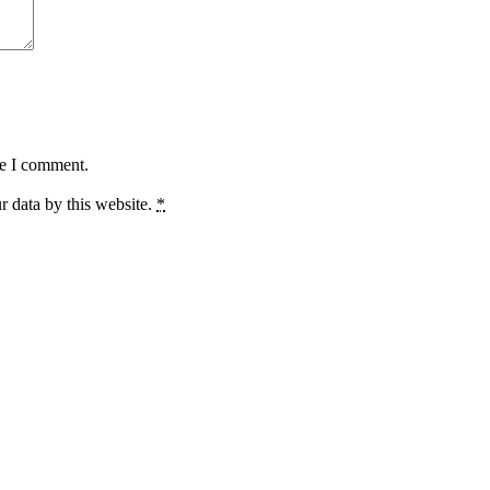
me I comment.
r data by this website.
*