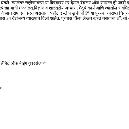
शिक्षण घेतले. त्यानंतर न्यूरोसायन्स या विषयावर भर देऊन बॅचलर ऑफ सायन्स ही पदवी प
झा यांनी मज्जातंतू विज्ञान व शास्त्रीय अभ्यास, मेंदूचे कार्य आणि त्यातील संबंधित
ने नवनवे ज्ञान संपादन करत असतात. ‘व्हॉट द ब्लीप डू वी नो!?’ या पुरस्कारप्राप्त च
 24 देशांंमध्ये व्याख्याने दिली आहेत. प्रवास किंवा लेखन करत नसताना डॉ. जो ऑलिंप
द हॅबिट ऑफ बीइंग युवरसेल्फ”
*