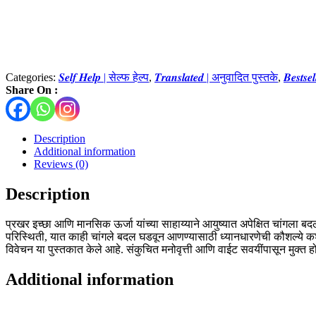
Categories:
𝑺𝒆𝒍𝒇 𝑯𝒆𝒍𝒑 | सेल्फ हेल्प
,
𝑻𝒓𝒂𝒏𝒔𝒍𝒂𝒕𝒆𝒅 | अनुवादित पुस्तके
,
𝑩𝒆𝒔𝒕𝒔𝒆
Share On :
Description
Additional information
Reviews (0)
Description
प्रखर इच्छा आणि मानसिक ऊर्जा यांच्या साहाय्याने आयुष्यात अपेक्षित चांगला 
परिस्थिती, यात काही चांगले बदल घडवून आणण्यासाठी ध्यानधारणेची कौशल्ये कशी 
विवेचन या पुस्तकात केले आहे. संकुचित मनोवृत्ती आणि वाईट सवयींपासून मुक्त ह
Additional information