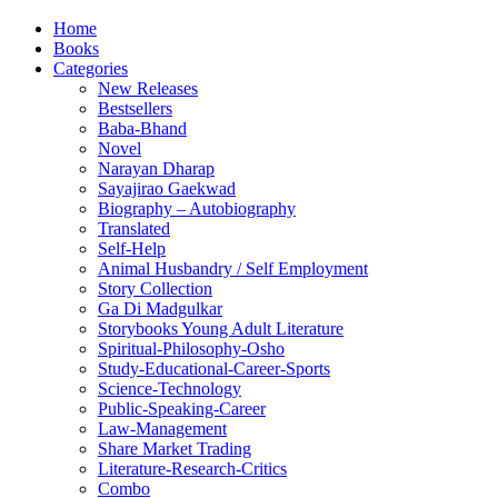
Home
Books
Categories
New Releases
Bestsellers
Baba-Bhand
Novel
Narayan Dharap
Sayajirao Gaekwad
Biography – Autobiography
Translated
Self-Help
Animal Husbandry / Self Employment
Story Collection
Ga Di Madgulkar
Storybooks Young Adult Literature
Spiritual-Philosophy-Osho
Study-Educational-Career-Sports
Science-Technology
Public-Speaking-Career
Law-Management
Share Market Trading
Literature-Research-Critics
Combo