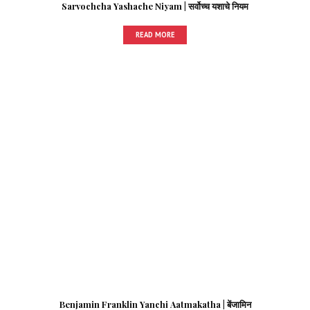
Sarvochcha Yashache Niyam | सर्वोच्च यशाचे नियम
READ MORE
Benjamin Franklin Yanchi Aatmakatha | बेंजामिन