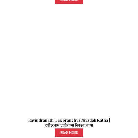
Ravindranath Tagoranchya Nivadak Katha |
रवींद्रनाथ टागोरांच्या निवडक कथा
READ MORE