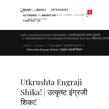
HOME
BOOKS
CATEGORIES
0
AUTHORS
ABOUT US
𝑨 𝑳𝒆𝒂𝒅𝒊𝒏𝒈 𝑴𝒂𝒓𝒂𝒕𝒉𝒊 𝑩𝒐𝒐𝒌𝒔 𝑷𝒖𝒃𝒍𝒊𝒔𝒉𝒆𝒓 | ग्रंथसेवेची ५० वर्षे | दर्जेदार
साहित्य आणि उत्तम निर्मिती
CONTACT US
AAPLI EKAGRATA KASHI VADHAVAVI | आपली एकाग्रता कशी वाढवावी
RAVINDRANATH TAGORANCHYA NIVADAK KATHA | रवींद्रनाथ टागोरांच
Home
Books
𝑻𝒓𝒂𝒏𝒔𝒍𝒂𝒕𝒆𝒅 | अनुवादित पुस्तके
Utkrushta Engraji Shika! | उत्कृष्ट इंग्रजी शिका!
Utkrushta Engraji
Shika! | उत्कृष्ट इंग्रजी
शिका!