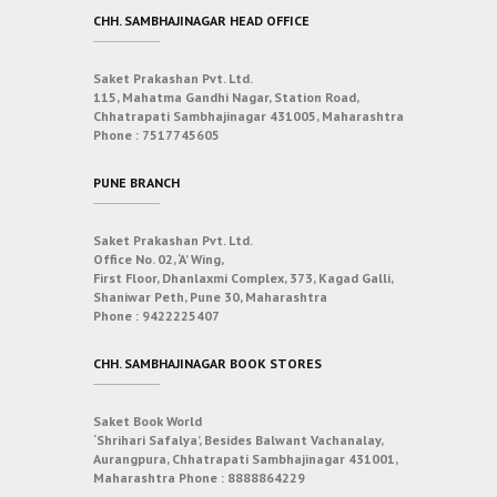
CHH. SAMBHAJINAGAR HEAD OFFICE
Saket Prakashan Pvt. Ltd.
115, Mahatma Gandhi Nagar, Station Road,
Chhatrapati Sambhajinagar 431005, Maharashtra
Phone :
7517745605
PUNE BRANCH
Saket Prakashan Pvt. Ltd.
Office No. 02, ‘A’ Wing,
First Floor, Dhanlaxmi Complex, 373, Kagad Galli,
Shaniwar Peth, Pune 30, Maharashtra
Phone :
9422225407
CHH. SAMBHAJINAGAR BOOK STORES
Saket Book World
‘Shrihari Safalya’, Besides Balwant Vachanalay,
Aurangpura, Chhatrapati Sambhajinagar 431001,
Maharashtra
Phone :
8888864229