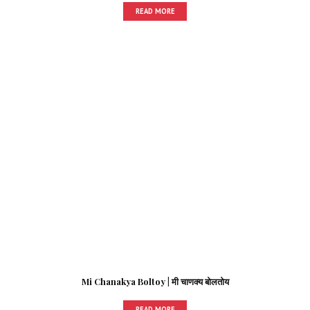
READ MORE
Mi Chanakya Boltoy | मी चाणक्य बोलतोय
READ MORE