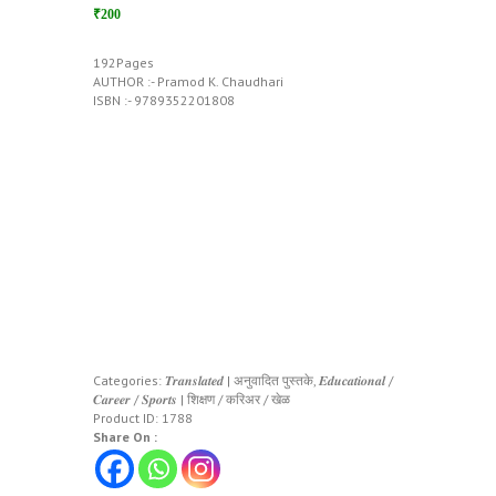
₹200
192Pages
AUTHOR :- Pramod K. Chaudhari
ISBN :- 9789352201808
Categories:
𝑻𝒓𝒂𝒏𝒔𝒍𝒂𝒕𝒆𝒅 | अनुवादित पुस्तके
,
𝑬𝒅𝒖𝒄𝒂𝒕𝒊𝒐𝒏𝒂𝒍 /
𝑪𝒂𝒓𝒆𝒆𝒓 / 𝑺𝒑𝒐𝒓𝒕𝒔 | शिक्षण / करिअर / खेळ
Product ID:
1788
Share On :