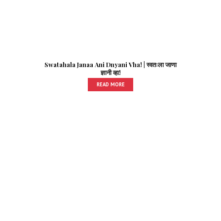
Swatahala Janaa Ani Dnyani Vha! | स्वतःला जाणा
ज्ञानी व्हा!
READ MORE