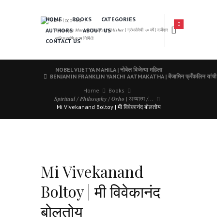
HOME
BOOKS
CATEGORIES
0
AUTHORS
ABOUT US
𝑨 𝑳𝒆𝒂𝒅𝒊𝒏𝒈 𝑴𝒂𝒓𝒂𝒕𝒉𝒊 𝑩𝒐𝒐𝒌𝒔 𝑷𝒖𝒃𝒍𝒊𝒔𝒉𝒆𝒓 | ग्रंथसेवेची ५० वर्षे | दर्जेदार
साहित्य आणि उत्तम निर्मिती
CONTACT US
NOBEL VIJETYA MAHILA | नोबेल विजेत्या महिला
BENJAMIN FRANKLIN YANCHI AATMAKATHA | बेंजामिन फ्रँकलिन यांची
Home
Books
𝑺𝒑𝒊𝒓𝒊𝒕𝒖𝒂𝒍 / 𝑷𝒉𝒊𝒍𝒐𝒔𝒐𝒑𝒉𝒚 / 𝑶𝒔𝒉𝒐 | अध्यात्म /...
Mi Vivekanand Boltoy | मी विवेकानंद बोलतोय
Mi Vivekanand
Boltoy | मी विवेकानंद
बोलतोय