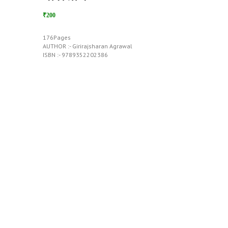
₹200
176Pages
AUTHOR :- Girirajsharan Agrawal
ISBN :- 9789352202386