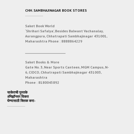
CHH. SAMBHAJINAGAR BOOK STORES
Saket Book World
‘Shrihari Safalya’, Besides Balwant Vachanalay,
Aurangpura, Chhatrapati Sambhajinagar 431001,
Maharashtra
Phone :
8888864229
___________________________
Saket Books & More
Gate No. 3, Near Sports Canteen, MGM Campus, N-
6, CIDCO, Chhatrapati Sambhajinagar 431003,
Maharashtra
Phone :
8180045892
साकेतची पुस्तके
अ‍ॅमेझॉनवर विकत
घेण्यासाठी क्लिक करा-