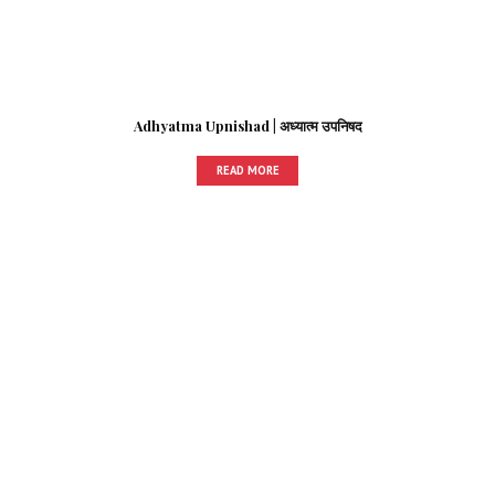
Adhyatma Upnishad | अध्यात्म उपनिषद
READ MORE