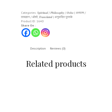
Categories:
𝑺𝒑𝒊𝒓𝒊𝒕𝒖𝒂𝒍 / 𝑷𝒉𝒊𝒍𝒐𝒔𝒐𝒑𝒉𝒚 / 𝑶𝒔𝒉𝒐 | अध्यात्म /
तत्वज्ञान / ओशो
,
𝑻𝒓𝒂𝒏𝒔𝒍𝒂𝒕𝒆𝒅 | अनुवादित पुस्तके
Product ID:
1640
Share On :
Description
Reviews (0)
Related products