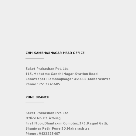
CHH. SAMBHAJINAGAR HEAD OFFICE
Saket Prakashan Pvt. Ltd.
115, Mahatma Gandhi Nagar, Station Road,
Chhatrapati Sambhajinagar 431005, Maharashtra
Phone :
7517745605
PUNE BRANCH
Saket Prakashan Pvt. Ltd.
Office No. 02, ‘A’ Wing,
First Floor, Dhanlaxmi Complex, 373, Kagad Galli,
Shaniwar Peth, Pune 30, Maharashtra
Phone :
9422225407