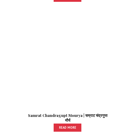
Samrat Chandragupt Mourya | सम्राट चंद्रगुप्त
मौर्य
READ MORE