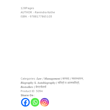
128Pages
AUTHOR :- Ravindra Kolhe
ISBN :- 9788177865103
Categories:
𝑳𝒂𝒘 / 𝑴𝒂𝒏𝒂𝒈𝒆𝒎𝒆𝒏𝒕 | कायदा / व्यवस्थापन
,
𝑩𝒊𝒐𝒈𝒓𝒂𝒑𝒉𝒚 & 𝑨𝒖𝒕𝒐𝒃𝒊𝒐𝒈𝒓𝒂𝒑𝒉𝒚 | चरित्रे व आत्मचरित्रे
,
𝑩𝒆𝒔𝒕𝒔𝒆𝒍𝒍𝒆𝒓𝒔 | बेस्टसेलर्स
Product ID:
3094
Share On :