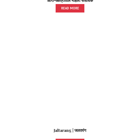
आरोग्यक्षेत्रातील महिला संशोधक
READ MORE
Jaltarang | जलतरंग