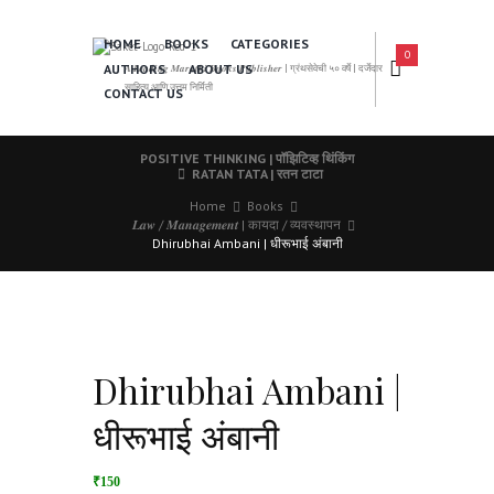
HOME
BOOKS
CATEGORIES
0
AUTHORS
ABOUT US
𝑨 𝑳𝒆𝒂𝒅𝒊𝒏𝒈 𝑴𝒂𝒓𝒂𝒕𝒉𝒊 𝑩𝒐𝒐𝒌𝒔 𝑷𝒖𝒃𝒍𝒊𝒔𝒉𝒆𝒓 | ग्रंथसेवेची ५० वर्षे | दर्जेदार
साहित्य आणि उत्तम निर्मिती
CONTACT US
POSITIVE THINKING | पॉझिटिव्ह थिंकिंग
RATAN TATA | रतन टाटा
Home
Books
𝑳𝒂𝒘 / 𝑴𝒂𝒏𝒂𝒈𝒆𝒎𝒆𝒏𝒕 | कायदा / व्यवस्थापन
Dhirubhai Ambani | धीरूभाई अंबानी
Dhirubhai Ambani |
धीरूभाई अंबानी
₹150