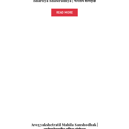
Bhartiya Shastradnya | भारतीय शास्त्रज्ञ
READ MORE
Arogyakshetratil Mahila Sanshodhak |