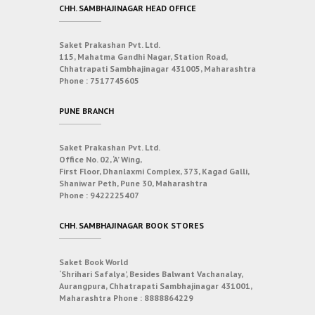
CHH. SAMBHAJINAGAR HEAD OFFICE
Saket Prakashan Pvt. Ltd.
115, Mahatma Gandhi Nagar, Station Road,
Chhatrapati Sambhajinagar 431005, Maharashtra
Phone :
7517745605
PUNE BRANCH
Saket Prakashan Pvt. Ltd.
Office No. 02, ‘A’ Wing,
First Floor, Dhanlaxmi Complex, 373, Kagad Galli,
Shaniwar Peth, Pune 30, Maharashtra
Phone :
9422225407
CHH. SAMBHAJINAGAR BOOK STORES
Saket Book World
‘Shrihari Safalya’, Besides Balwant Vachanalay,
Aurangpura, Chhatrapati Sambhajinagar 431001,
Maharashtra
Phone :
8888864229