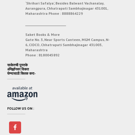
‘Shrihari Safalya’, Besides Balwant Vachanalay,
Aurangpura, Chhatrapati Sambhajinagar 431001,
Maharashtra
Phone :
8888864229
___________________________
Saket Books & More
Gate No. 3, Near Sports Canteen, MGM Campus, N-
6, CIDCO, Chhatrapati Sambhajinagar 431003,
Maharashtra
Phone :
8180045892
साकेतची पुस्तके
अ‍ॅमेझॉनवर विकत
घेण्यासाठी क्लिक करा-
FOLLOW US ON :