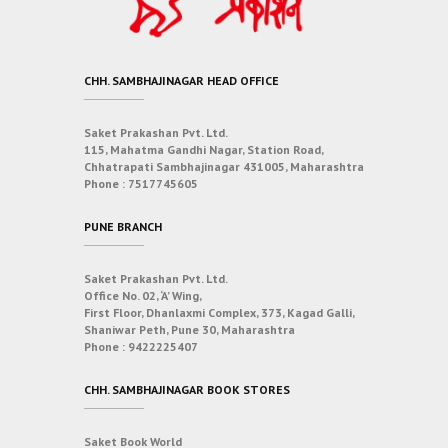
CHH. SAMBHAJINAGAR HEAD OFFICE
Saket Prakashan Pvt. Ltd.
115, Mahatma Gandhi Nagar, Station Road,
Chhatrapati Sambhajinagar 431005, Maharashtra
Phone :
7517745605
PUNE BRANCH
Saket Prakashan Pvt. Ltd.
Office No. 02, ‘A’ Wing,
First Floor, Dhanlaxmi Complex, 373, Kagad Galli,
Shaniwar Peth, Pune 30, Maharashtra
Phone :
9422225407
CHH. SAMBHAJINAGAR BOOK STORES
Saket Book World