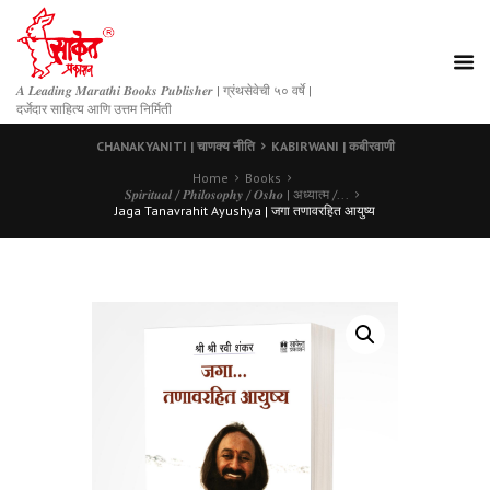
𝑨 𝑳𝒆𝒂𝒅𝒊𝒏𝒈 𝑴𝒂𝒓𝒂𝒕𝒉𝒊 𝑩𝒐𝒐𝒌𝒔 𝑷𝒖𝒃𝒍𝒊𝒔𝒉𝒆𝒓 | ग्रंथसेवेची ५० वर्षे |
दर्जेदार साहित्य आणि उत्तम निर्मिती
CHANAKYANITI | चाणक्य नीति
KABIRWANI | कबीरवाणी
Home
Books
𝑺𝒑𝒊𝒓𝒊𝒕𝒖𝒂𝒍 / 𝑷𝒉𝒊𝒍𝒐𝒔𝒐𝒑𝒉𝒚 / 𝑶𝒔𝒉𝒐 | अध्यात्म /...
Jaga Tanavrahit Ayushya | जगा तणावरहित आयुष्य