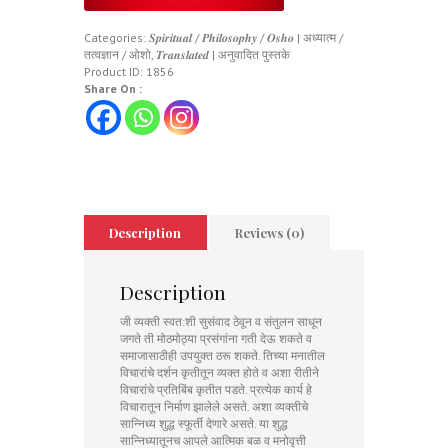
Categories:
𝑺𝒑𝒊𝒓𝒊𝒕𝒖𝒂𝒍 / 𝑷𝒉𝒊𝒍𝒐𝒔𝒐𝒑𝒉𝒚 / 𝑶𝒔𝒉𝒐 | अध्यात्म /
तत्वज्ञान / ओशो
,
𝑻𝒓𝒂𝒏𝒔𝒍𝒂𝒕𝒆𝒅 | अनुवादित पुस्तके
Product ID:
1856
Share On :
Description
Reviews (0)
Description
जी व्यक्ती स्वत:शी सुसंवाद ठेवून व संतुलन साधून
जगते ती मोठमोठ्या प्रसंगांना गती देऊ शकते व
समाजासाठीही उपयुक्त ठरू शकते. तिच्या मनातील
विचारांचे दर्शन कृतीतून व्यक्त होते व अशा रीतीने
विचारांचे प्रतिबिंब कृतीत पडते. प्रत्येक कार्य हे
विचारातून निर्माण झालेले असते. अशा व्यक्तीचे
सान्निध्य शुद्ध स्फूर्ती देणारे असते. या शुद्ध
सान्निध्यातूनच आपले आत्मिक बळ व मनोवृत्ती