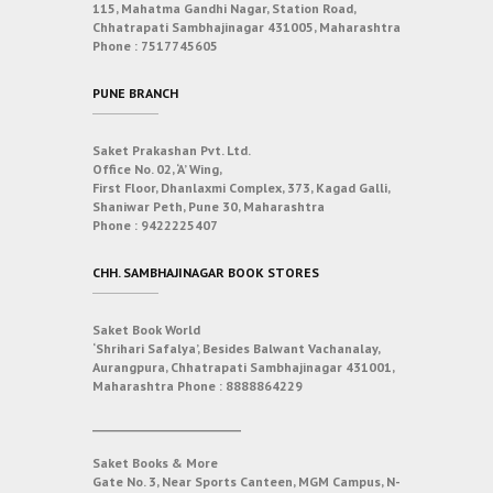
115, Mahatma Gandhi Nagar, Station Road,
Chhatrapati Sambhajinagar 431005, Maharashtra
Phone :
7517745605
PUNE BRANCH
Saket Prakashan Pvt. Ltd.
Office No. 02, ‘A’ Wing,
First Floor, Dhanlaxmi Complex, 373, Kagad Galli,
Shaniwar Peth, Pune 30, Maharashtra
Phone :
9422225407
CHH. SAMBHAJINAGAR BOOK STORES
Saket Book World
‘Shrihari Safalya’, Besides Balwant Vachanalay,
Aurangpura, Chhatrapati Sambhajinagar 431001,
Maharashtra
Phone :
8888864229
___________________________
Saket Books & More
Gate No. 3, Near Sports Canteen, MGM Campus, N-