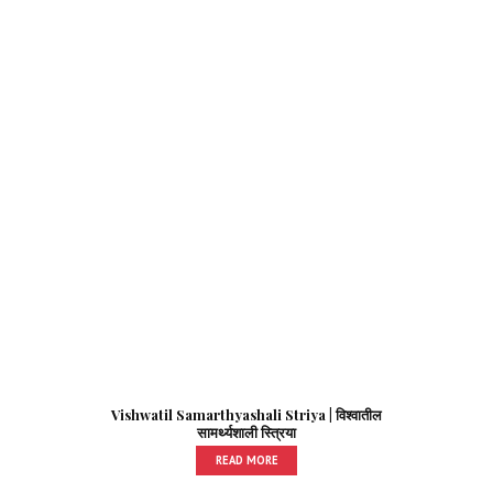
Vishwatil Samarthyashali Striya | विश्वातील
सामर्थ्यशाली स्त्रिया
READ MORE