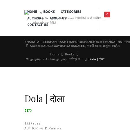
HOME
BOOKS
CATEGORIES
0
AUTHORS
ABOUT US
𝑨 𝑳𝒆𝒂𝒅𝒊𝒏𝒈 𝑴𝒂𝒓𝒂𝒕𝒉𝒊 𝑩𝒐𝒐𝒌𝒔 𝑷𝒖𝒃𝒍𝒊𝒔𝒉𝒆𝒓 | ग्रंथसेवेची ५० वर्षे | दर्जेदार
साहित्य आणि उत्तम निर्मिती
CONTACT US
BHARATATIL MAHAN RASHTRAPURUSHANCHYA JEEVANKATHA | भारतातील महा
SAVAYI BADALA AAYUSHYA BADALEL | सवयी बदला आयुष्य बदलेल
Home
Books
𝑩𝒊𝒐𝒈𝒓𝒂𝒑𝒉𝒚 & 𝑨𝒖𝒕𝒐𝒃𝒊𝒐𝒈𝒓𝒂𝒑𝒉𝒚 | चरित्रे व...
Dola | दोला
Dola | दोला
₹175
152Pages
AUTHOR :- G. D. Pahinkar