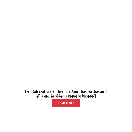
Dr. Babasaheb Ambedkar Anubhav Aathavani |
डॉ. बाबासाहेब आंबेडकर अनुभव आणि आठवणी
READ MORE