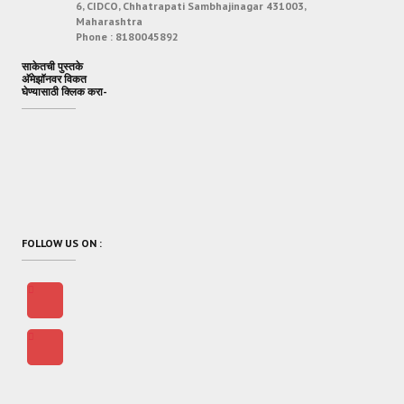
6, CIDCO, Chhatrapati Sambhajinagar 431003,
Maharashtra
Phone :
8180045892
साकेतची पुस्तके
अ‍ॅमेझॉनवर विकत
घेण्यासाठी क्लिक करा-
FOLLOW US ON :