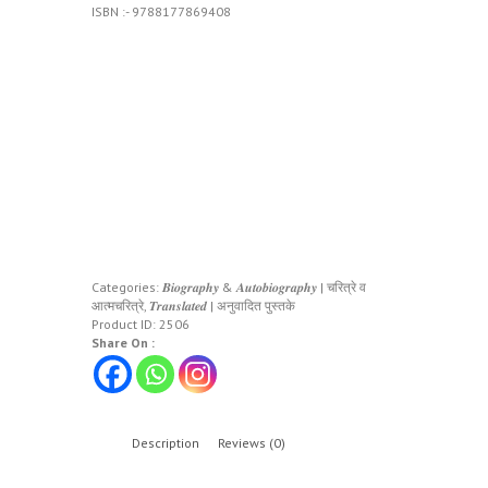
ISBN :- 9788177869408
Categories:
𝑩𝒊𝒐𝒈𝒓𝒂𝒑𝒉𝒚 & 𝑨𝒖𝒕𝒐𝒃𝒊𝒐𝒈𝒓𝒂𝒑𝒉𝒚 | चरित्रे व
आत्मचरित्रे
,
𝑻𝒓𝒂𝒏𝒔𝒍𝒂𝒕𝒆𝒅 | अनुवादित पुस्तके
Product ID:
2506
Share On :
Description
Reviews (0)