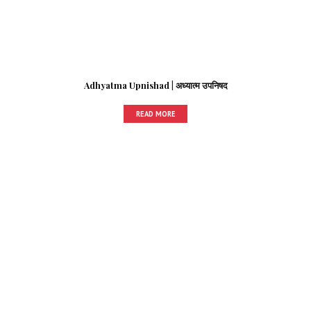
Adhyatma Upnishad | अध्यात्म उपनिषद
READ MORE