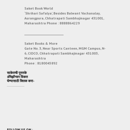
Saket Book World
‘Shrihari Safalya’, Besides Balwant Vachanalay,
Aurangpura, Chhatrapati Sambhajinagar 431001,
Maharashtra
Phone :
8888864229
___________________________
Saket Books & More
Gate No. 3, Near Sports Canteen, MGM Campus, N-
6, CIDCO, Chhatrapati Sambhajinagar 431003,
Maharashtra
Phone :
8180045892
साकेतची पुस्तके
अ‍ॅमेझॉनवर विकत
घेण्यासाठी क्लिक करा-
FOLLOW US ON :