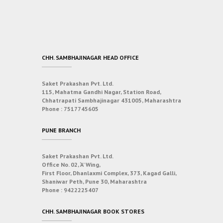
CHH. SAMBHAJINAGAR HEAD OFFICE
Saket Prakashan Pvt. Ltd.
115, Mahatma Gandhi Nagar, Station Road,
Chhatrapati Sambhajinagar 431005, Maharashtra
Phone :
7517745605
PUNE BRANCH
Saket Prakashan Pvt. Ltd.
Office No. 02, ‘A’ Wing,
First Floor, Dhanlaxmi Complex, 373, Kagad Galli,
Shaniwar Peth, Pune 30, Maharashtra
Phone :
9422225407
CHH. SAMBHAJINAGAR BOOK STORES