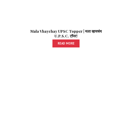
Mala Vhaychay UPSC Topper | मला व्हायचंय
U.P.S.C. टॉपर!
READ MORE