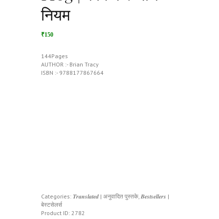
नियम
₹150
144Pages
AUTHOR :- Brian Tracy
ISBN :- 9788177867664
Categories:
𝑻𝒓𝒂𝒏𝒔𝒍𝒂𝒕𝒆𝒅 | अनुवादित पुस्तके
,
𝑩𝒆𝒔𝒕𝒔𝒆𝒍𝒍𝒆𝒓𝒔 |
बेस्टसेलर्स
Product ID:
2782