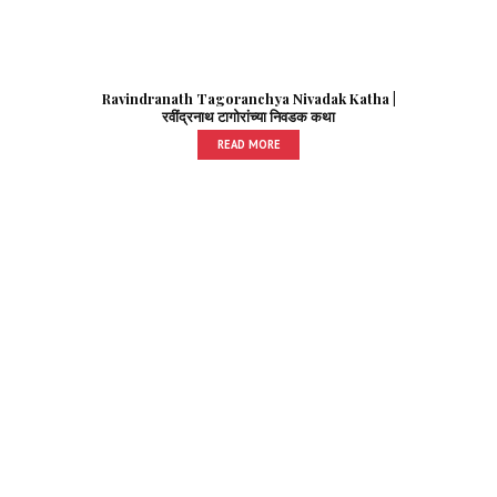
Ravindranath Tagoranchya Nivadak Katha |
रवींद्रनाथ टागोरांच्या निवडक कथा
READ MORE