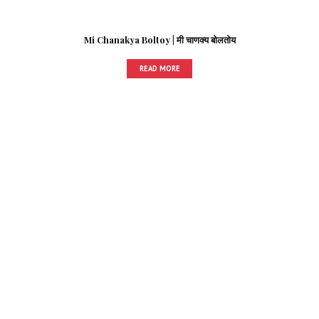
Mi Chanakya Boltoy | मी चाणक्य बोलतोय
READ MORE