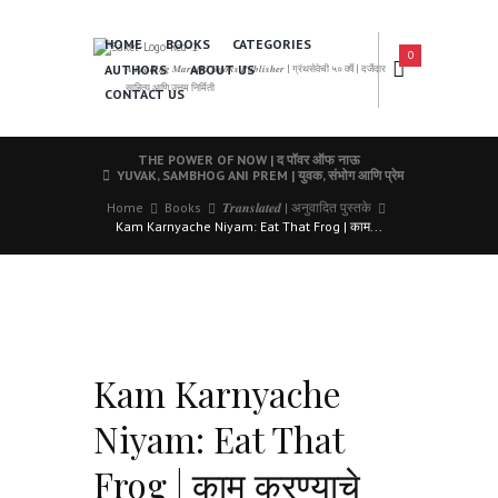
HOME
BOOKS
CATEGORIES
0
AUTHORS
ABOUT US
𝑨 𝑳𝒆𝒂𝒅𝒊𝒏𝒈 𝑴𝒂𝒓𝒂𝒕𝒉𝒊 𝑩𝒐𝒐𝒌𝒔 𝑷𝒖𝒃𝒍𝒊𝒔𝒉𝒆𝒓 | ग्रंथसेवेची ५० वर्षे | दर्जेदार
साहित्य आणि उत्तम निर्मिती
CONTACT US
THE POWER OF NOW | द पॉवर ऑफ नाऊ
YUVAK, SAMBHOG ANI PREM | युवक, संभोग आणि प्रेम
Home
Books
𝑻𝒓𝒂𝒏𝒔𝒍𝒂𝒕𝒆𝒅 | अनुवादित पुस्तके
Kam Karnyache Niyam: Eat That Frog | काम...
Kam Karnyache
Niyam: Eat That
Frog | काम करण्याचे