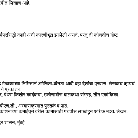
टवटवीत लिखाण आहे.
पूर्वप्रसिद्धी काही अंशी कारणीभूत झालेली असते. परंतु ती कोणतीच गोष्ट
ाव्याच्या निमित्तानं अमेरिका-कॅनडा आदी दहा देशांचा प्रवास. लेखकच व्हायचं
ंचे प्रकाशन.
ुवाद, पंधरा किशोर कादंबऱ्या, एकोणावीस बालकथा संग्रह, तीन एकांकिका,
ी पीएच.डी., अभ्यासक्रमात पुस्तके व पाठ.
प्रकाशनाच्या कमाईतून वरील कामासाठी पंचवीस लाखांहून अधिक मदत. लेखन-
र शासन, मुंबई.