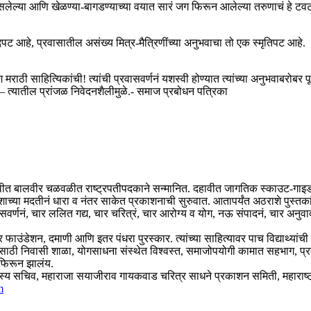
 असलेल्या आणि खेळण्या-बागडण्याच्या वयात सारं जग फिरून आलेल्या तरुणाचं हे 
्दपट आहे, प्रवासातील असंख्य मित्र-मैत्रिणींच्या अनुभवाचा तो एक स्मृतिपट आहे.
मराठी साहित्यिकांची! त्यांची प्रवासवर्णनं यशस्वी होण्यात त्यांच्या अनुभवाबरोबर 
 – त्यातील प्रांजळ निवेदनशैलीमुळे.- समाज प्रबोधन पत्रिका
वीत बालवीर चळवळीत राष्ट्रपतीपदकाने सन्मानित. दहावीत जागतिक स्काउट-गाइड मेळ
ाच्या मदतीनं धारा व नंतर साकेत प्रकाशनाची सुरुवात. आतापर्यंत अठराशे पुस्तका
रवासवर्णनं, चार ललित गद्य, चार चरित्रं, चार आरोग्य व योग, नऊ संपादनं, चार अन
फाउंडेशन, दमाणी आणि इतर पंधरा पुरस्कार. त्यांच्या साहित्यावर पाच विद्याथ्यांच
ांसाठी निवासी शाळा, योगसाधना संस्थेत विश्वस्त, समाजोपयोगी कामात सहभाग, 
 फिरून झालंय.
च सदस्य सचिव, महाराजा सयाजीराव गायकवाड चरित्र साधने प्रकाशन समिती, महाराष्ट्
m