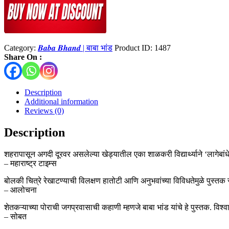
Category:
𝑩𝒂𝒃𝒂 𝑩𝒉𝒂𝒏𝒅 | बाबा भांड
Product ID:
1487
Share On :
Description
Additional information
Reviews (0)
Description
शहरापासून अगदी दूरवर असलेल्या खेड्यातील एका शाळकरी विद्यार्थ्याने ‘लागेबांध
– महाराष्ट्र टाइम्स
बोलकी चित्रे रेखाटण्याची विलक्षण हातोटी आणि अनुभवांच्या विविधतेमुळे पुस्तक स
– आलोचना
शेतकऱ्याच्या पोराची जगप्रवासाची कहाणी म्हणजे बाबा भांड यांचे हे पुस्तक. विश्व
– सोबत