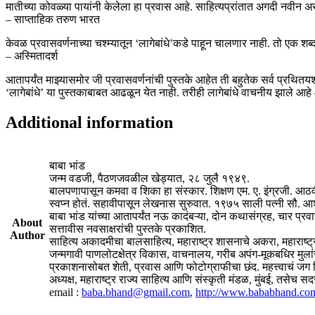
मातीच्या कोवळ्या पायांनी केलेला हा प्रवास आहे. साहित्यप्रांतात अगदी नवीन
– साप्ताहिक तरुण भारत
केवळ प्रवासवर्णनाच्या चश्म्यातून ‘लागेबांधे’कडे पाहून चालणार नाही. तो एक शब
– अस्मितादर्श
आतापर्यंत माझ्यासमोर जी प्रवासवर्णनांची पुस्तके आहेत ती बहुतेक सर्व प्रथितयश 
‘लागेबांधे’ या पुस्तकाबाबत आढळून येत नाही. तरीही लागेबांधे वाचनीय झाले आहे
Additional information
बाबा भांड
जन्म वडजी, पैठणजवळील खेड्यात, २८ जुलै १९४९.
बालपणापासून कमवा व शिका हा संस्कार. शिक्षण एम. ए. इंग्रजी. आठ
स्वप्न होतं. सहावीपासून लेखनास सुरुवात. १९७५ साली पत्नी सौ. आश
बाबा भांड यांच्या आतापर्यंत नऊ कादंबऱ्या, दोन कथासंग्रह, चार प्
About
सत्तावीस नवसाक्षरांची पुस्तके प्रकाशित.
Author
साहित्य अकादमीचा बालसाहित्य, महाराष्ट्र शासनाचे अकरा, महाराष्ट्र 
जन्मगावी पाणलोटक्षेत्र विकास, वाचनालय, गरीब अपंग-मूकबधिर मुल
प्रकाशनासोबत शेती, प्रवास आणि फोटोग्राफीचा छंद. महत्त्वाचं जग
अध्यक्ष, महाराष्ट्र राज्य साहित्य आणि संस्कृती मंडळ, मुंबई, तसे
email :
baba.bhand@gmail.com
,
http://www.bababhand.co