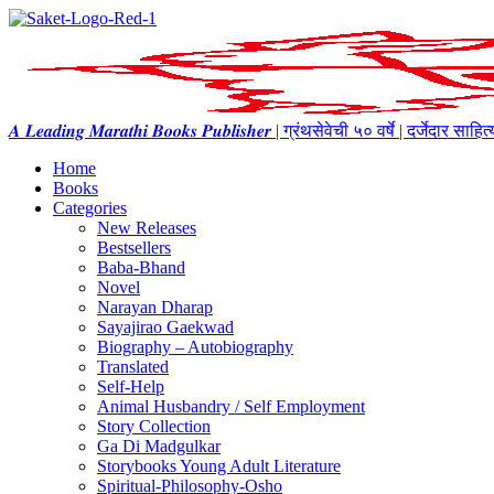
𝑨 𝑳𝒆𝒂𝒅𝒊𝒏𝒈 𝑴𝒂𝒓𝒂𝒕𝒉𝒊 𝑩𝒐𝒐𝒌𝒔 𝑷𝒖𝒃𝒍𝒊𝒔𝒉𝒆𝒓 | ग्रंथसेवेची ५० वर्षे | दर्जेदार स
Home
Books
Categories
New Releases
Bestsellers
Baba-Bhand
Novel
Narayan Dharap
Sayajirao Gaekwad
Biography – Autobiography
Translated
Self-Help
Animal Husbandry / Self Employment
Story Collection
Ga Di Madgulkar
Storybooks Young Adult Literature
Spiritual-Philosophy-Osho