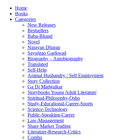
Home
Books
Categories
New Releases
Bestsellers
Baba-Bhand
Novel
Narayan Dharap
Sayajirao Gaekwad
Biography – Autobiography
Translated
Self-Help
Animal Husbandry / Self Employment
Story Collection
Ga Di Madgulkar
Storybooks Young Adult Literature
Spiritual-Philosophy-Osho
Study-Educational-Career-Sports
Science-Technology
Public-Speaking-Career
Law-Management
Share Market Trading
Literature-Research-Critics
Combo