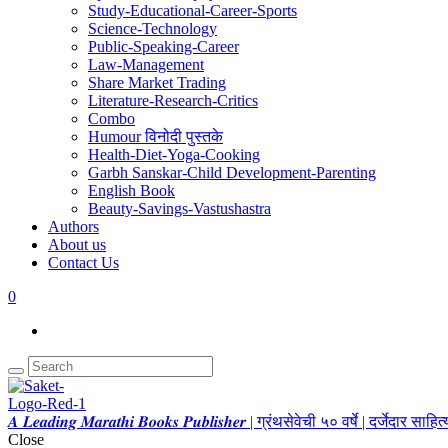
Study-Educational-Career-Sports
Science-Technology
Public-Speaking-Career
Law-Management
Share Market Trading
Literature-Research-Critics
Combo
Humour विनोदी पुस्तके
Health-Diet-Yoga-Cooking
Garbh Sanskar-Child Development-Parenting
English Book
Beauty-Savings-Vastushastra
Authors
About us
Contact Us
0
𝑨 𝑳𝒆𝒂𝒅𝒊𝒏𝒈 𝑴𝒂𝒓𝒂𝒕𝒉𝒊 𝑩𝒐𝒐𝒌𝒔 𝑷𝒖𝒃𝒍𝒊𝒔𝒉𝒆𝒓 | ग्रंथसेवेची ५० वर्षे | दर्जेदार स
Close