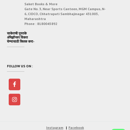
Saket Books & More
Gate No. 3, Near Sports Canteen, MGM Campus, N-
6, CIDCO, Chhatrapati Sambhajinagar 431003,
Maharashtra
Phone :
8180045892
साकेतची पुस्तके
अ‍ॅमेझॉनवर विकत
घेण्यासाठी क्लिक करा-
FOLLOW US ON :
Instagram
Facebook