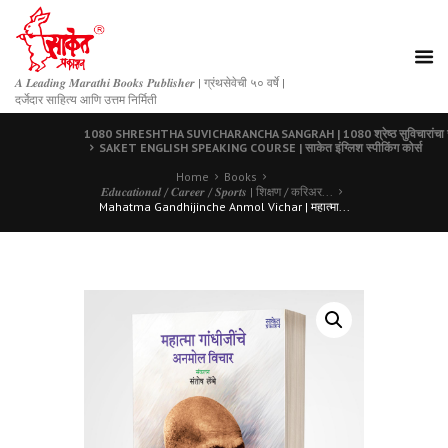
𝑨 𝑳𝒆𝒂𝒅𝒊𝒏𝒈 𝑴𝒂𝒓𝒂𝒕𝒉𝒊 𝑩𝒐𝒐𝒌𝒔 𝑷𝒖𝒃𝒍𝒊𝒔𝒉𝒆𝒓 | ग्रंथसेवेची ५० वर्षे |
दर्जेदार साहित्य आणि उत्तम निर्मिती
1080 SHRESHTHA SUVICHARANCHA SANGRAH | 1080 श्रेष्ठ सुविचारांचा स
SAKET ENGLISH SPEAKING COURSE | साकेत इंग्लिश स्पीकिंग कोर्स
Home
Books
𝑬𝒅𝒖𝒄𝒂𝒕𝒊𝒐𝒏𝒂𝒍 / 𝑪𝒂𝒓𝒆𝒆𝒓 / 𝑺𝒑𝒐𝒓𝒕𝒔 | शिक्षण / करिअर...
Mahatma Gandhijinche Anmol Vichar | महात्मा...