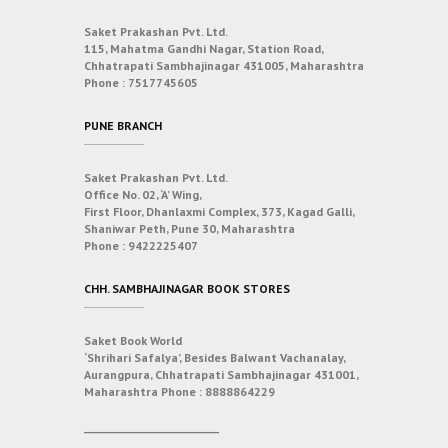
Saket Prakashan Pvt. Ltd.
115, Mahatma Gandhi Nagar, Station Road,
Chhatrapati Sambhajinagar 431005, Maharashtra
Phone :
7517745605
PUNE BRANCH
Saket Prakashan Pvt. Ltd.
Office No. 02, ‘A’ Wing,
First Floor, Dhanlaxmi Complex, 373, Kagad Galli,
Shaniwar Peth, Pune 30, Maharashtra
Phone :
9422225407
CHH. SAMBHAJINAGAR BOOK STORES
Saket Book World
‘Shrihari Safalya’, Besides Balwant Vachanalay,
Aurangpura, Chhatrapati Sambhajinagar 431001,
Maharashtra
Phone :
8888864229
___________________________