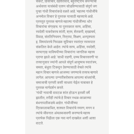
संकटे, हिंसाचार, दहशतवाद, बहुराष्ट्रीय कंपन्यांची
अर्थसत्ता यासंबंधी प्रश्न सोडविण्यासाठी संपूर्ण जग
पुन्हा गांधी विचारांकडे वळते आहे. ‘महात्मा गांधीजींचे
अनमोल विचार’ हे पुस्तक यासाठी महत्त्वाचे आहे.
प्रस्तुत पुस्तक म्हणजे महात्मा गांधीजींच्या थोर
विचारांचा संग्रहच. या पुस्तकात सत्य, अहिंसा,
स्वदेशी याबरोबरच शांती, श्रम, शेतकरी, ब्रह्मचर्य,
विवाह, संततिनियमन, स्त्रिया, शिक्षण, अस्पृश्यता
इ. विषयांवरचे निवडक सुविचार स्वतंत्र स्वरूपात
संकलित केले आहेत. त्यांचे सत्य, अहिंसा, स्वदेशी,
सत्याग्रह याविषयीच्या विचारांना जागतिक महत्त्व
प्राप्त झाले आहे. ‘साधी राहणी, उच्च विचारसरणी’ या
तत्त्वानुसार ज्यांनी आपले संपूर्ण आयुष्यच स्वातंत्र्य,
समता, बंधुता टिकवून ठेवण्यासाठी वेचले त्यांचे
महान विचार म्हणजे आजच्या जगण्याचे तत्त्वच म्हणावे
लागेल. आपल्या उन्नतीबरोबरच आपल्या बांधवांची,
समाजाची प्रगती कशी साधता येईल याबाबत हे
पुस्तक मार्गदर्शन करते.
‘गांधी’ नावाची वावटळ शांत होऊन इतकी वर्षे
झालीत, तरीही त्यांचे हे विचार स्थळ-काळाच्या
बंधनापलीकडचे आहेत. गांधीजींच्या
त्रिकालाबाधित, शाश्वत विचारांचे स्मरण, मनन व
त्यांचे जीवनात अंमलबजावणी करण्याचे महत्त्व
प्रत्येक पिढीला एक नवा मार्ग दाखवेल अशी आशा
वाटते.