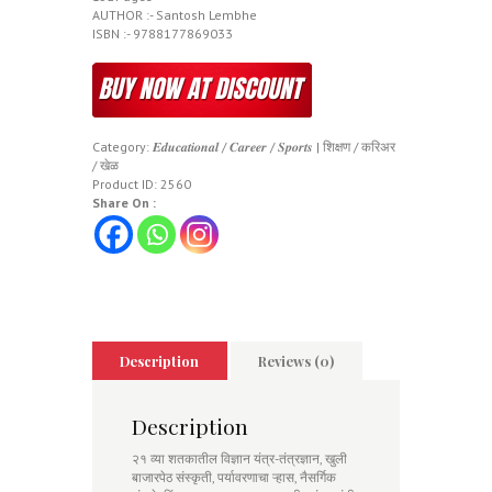
AUTHOR :- Santosh Lembhe
ISBN :- 9788177869033
Category:
𝑬𝒅𝒖𝒄𝒂𝒕𝒊𝒐𝒏𝒂𝒍 / 𝑪𝒂𝒓𝒆𝒆𝒓 / 𝑺𝒑𝒐𝒓𝒕𝒔 | शिक्षण / करिअर
/ खेळ
Product ID:
2560
Share On :
Description
Reviews (0)
Description
२१ व्या शतकातील विज्ञान यंत्र-तंत्रज्ञान, खुली
बाजारपेठ संस्कृती, पर्यावरणाचा ऱ्हास, नैसर्गिक