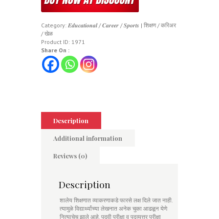
Category:
𝑬𝒅𝒖𝒄𝒂𝒕𝒊𝒐𝒏𝒂𝒍 / 𝑪𝒂𝒓𝒆𝒆𝒓 / 𝑺𝒑𝒐𝒓𝒕𝒔 | शिक्षण / करिअर
/ खेळ
Product ID:
1971
Share On :
Description
Additional information
Reviews (0)
Description
शालेय शिक्षणात व्याकरणाकडे फारसे लक्ष दिले जात नाही.
त्यामुळे विद्यार्थ्यांच्या लेखनात अनेक चुका आढळून येणे
नित्याचेच झाले आहे. पदवी परीक्षा व पदव्युत्तर परीक्षा