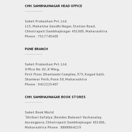
CHH. SAMBHAJINAGAR HEAD OFFICE
Saket Prakashan Pvt. Ltd.
115, Mahatma Gandhi Nagar, Station Road,
Chhatrapati Sambhajinagar 431005, Maharashtra
Phone :
7517745605
PUNE BRANCH
Saket Prakashan Pvt. Ltd.
Office No. 02, ‘A’ Wing,
First Floor, Dhanlaxmi Complex, 373, Kagad Galli,
Shaniwar Peth, Pune 30, Maharashtra
Phone :
9422225407
CHH. SAMBHAJINAGAR BOOK STORES
Saket Book World
‘Shrihari Safalya’, Besides Balwant Vachanalay,
Aurangpura, Chhatrapati Sambhajinagar 431001,
Maharashtra
Phone :
8888864229