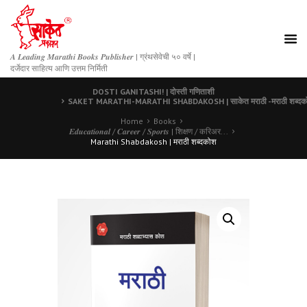
𝑨 𝑳𝒆𝒂𝒅𝒊𝒏𝒈 𝑴𝒂𝒓𝒂𝒕𝒉𝒊 𝑩𝒐𝒐𝒌𝒔 𝑷𝒖𝒃𝒍𝒊𝒔𝒉𝒆𝒓 | ग्रंथसेवेची ५० वर्षे |
दर्जेदार साहित्य आणि उत्तम निर्मिती
DOSTI GANITASHI! | दोस्ती गणिताशी
SAKET MARATHI-MARATHI SHABDAKOSH | साकेत मराठी -मराठी शब्दक
Home
Books
𝑬𝒅𝒖𝒄𝒂𝒕𝒊𝒐𝒏𝒂𝒍 / 𝑪𝒂𝒓𝒆𝒆𝒓 / 𝑺𝒑𝒐𝒓𝒕𝒔 | शिक्षण / करिअर...
Marathi Shabdakosh | मराठी शब्दकोश