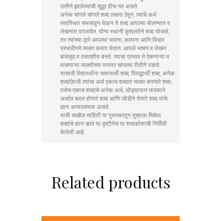
उत्तीर्ण झालेल्यांची सुद्धा हीच गत असते.
अनेक चांगले चांगले शब्द लक्षात ठेवून, त्यांचे अर्थ
व्यवस्थित समजावून घेऊन ते शब्द आपल्या बोलण्यात व
लेखनात वापरावेत. योग्य स्थानी कुशलतेने शब्द योजले,
तर त्यांच्या द्वारे आपल्या भावना, कल्पना आणि विचार
प्रभावीपणे व्यक्त करता येतात. आपले भाषण व लेखन
बांधेसूद व ठसठशीत बनते. त्याचा प्रभाव ते ऐकणाऱ्या व
वाचणाऱ्या व्यक्तीच्या मनावर चांगल्या रीतीने पडतो.
यासाठी विद्यार्थ्यांना समानार्थी शब्द, विरुद्धार्थी शब्द, अनेक
शब्दांऐवजी त्यांचा अर्थ एकाच शब्दात व्यक्त करणारे शब्द;
तसेच एकाच शब्दाचे अनेक अर्थ, थोड्याफार फरकाने
अर्थात बदल होणारे शब्द आणि जोडीने येणारे शब्द यांचे
ज्ञान अत्यावश्यक असते.
याची सखोल माहिती या पुस्तकातून तुम्हाला मिळेल.
शब्दांचे ज्ञान व्हावे या दृष्टीनेच या शब्दकोशाची निर्मिती
केलेली आहे.
Related products