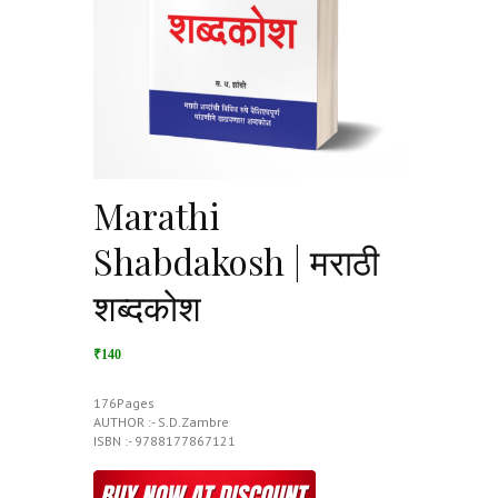
Marathi
Shabdakosh | मराठी
शब्दकोश
₹140
176Pages
AUTHOR :- S.D.Zambre
ISBN :- 9788177867121