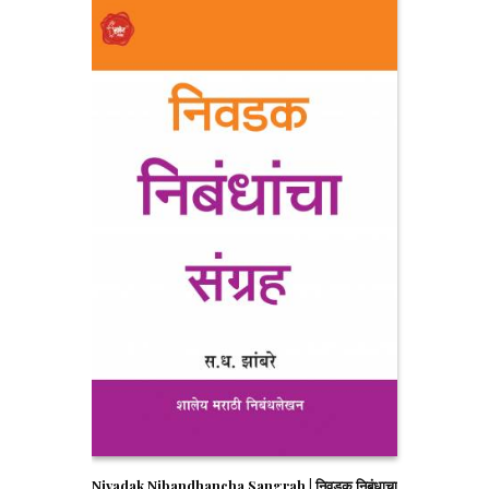
Nivadak Nibandhancha Sangrah | निवडक निबंधाचा