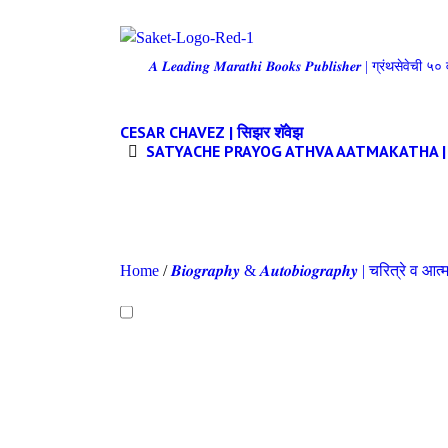
𝑨 𝑳𝒆𝒂𝒅𝒊𝒏𝒈 𝑴𝒂𝒓𝒂𝒕𝒉𝒊 𝑩𝒐𝒐𝒌𝒔 𝑷𝒖𝒃𝒍𝒊𝒔𝒉𝒆𝒓 | ग्रंथसेवेच
CESAR CHAVEZ | सिझर शॅवेझ
SATYACHE PRAYOG ATHVA AATMAKATHA | सत्य
Home
/
𝑩𝒊𝒐𝒈𝒓𝒂𝒑𝒉𝒚 & 𝑨𝒖𝒕𝒐𝒃𝒊𝒐𝒈𝒓𝒂𝒑𝒉𝒚 | चरित्रे व आत