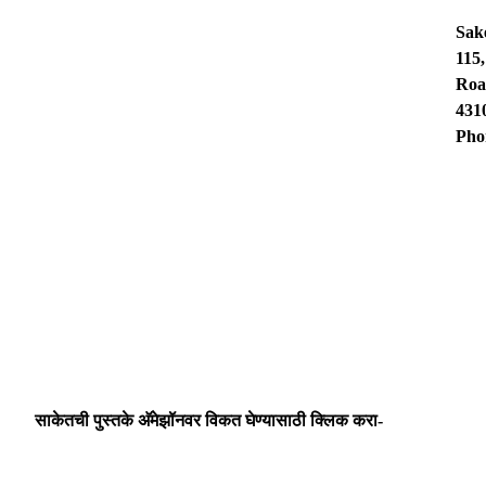
Sak
115
Roa
431
Pho
साकेतची पुस्तके अ‍ॅमेझॉनवर विकत घेण्यासाठी क्लिक करा-