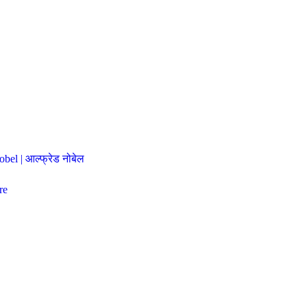
bel | आल्फ्रेड नोबेल
re