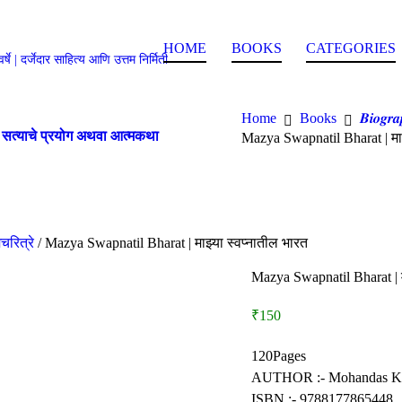
HOME
BOOKS
CATEGORIES
ी ५० वर्षे | दर्जेदार साहित्य आणि उत्तम निर्मिती
Home
Books
𝑩𝒊𝒐𝒈𝒓
ाचे प्रयोग अथवा आत्मकथा
Mazya Swapnatil Bharat | माझ
्मचरित्रे
/ Mazya Swapnatil Bharat | माझ्या स्वप्नातील भारत
Mazya Swapnatil Bharat | म
₹150
120Pages
AUTHOR :- Mohandas K
ISBN :- 9788177865448