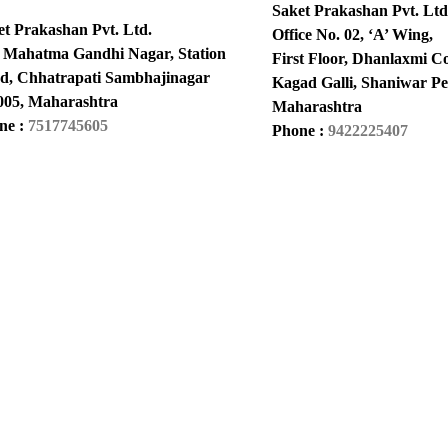
Saket Prakashan Pvt. Ltd
et Prakashan Pvt. Ltd.
Office No. 02, ‘A’ Wing,
, Mahatma Gandhi Nagar, Station
First Floor, Dhanlaxmi C
d, Chhatrapati Sambhajinagar
Kagad Galli, Shaniwar Pe
005, Maharashtra
Maharashtra
ne :
7517745605
Phone :
9422225407