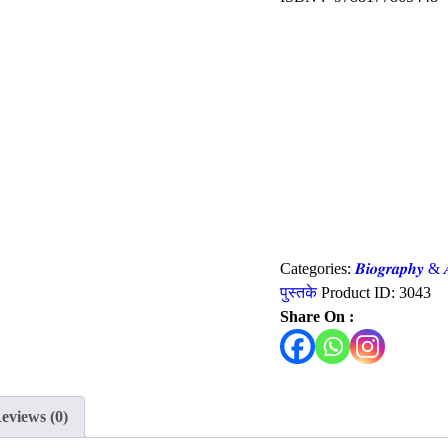
Categories:
𝑩𝒊𝒐𝒈𝒓𝒂𝒑𝒉𝒚 &
पुस्तके
Product ID:
3043
Share On :
eviews (0)