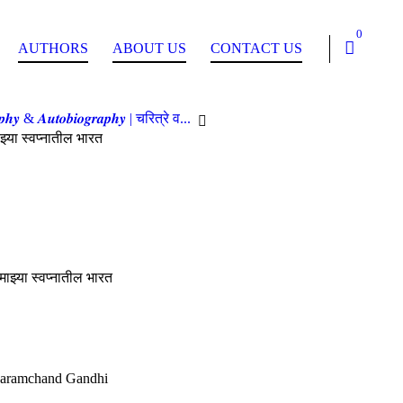
0
AUTHORS
ABOUT US
CONTACT US
𝒑𝒉𝒚 & 𝑨𝒖𝒕𝒐𝒃𝒊𝒐𝒈𝒓𝒂𝒑𝒉𝒚 | चरित्रे व...
्या स्वप्नातील भारत
ाझ्या स्वप्नातील भारत
aramchand Gandhi