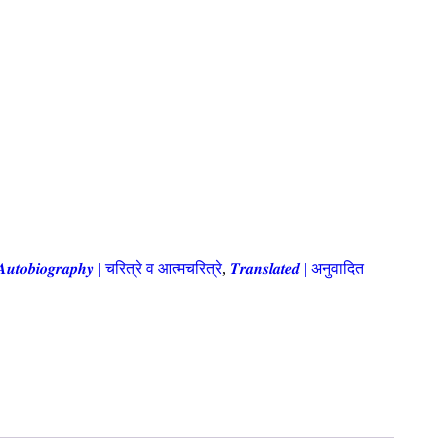
 𝑨𝒖𝒕𝒐𝒃𝒊𝒐𝒈𝒓𝒂𝒑𝒉𝒚 | चरित्रे व आत्मचरित्रे
,
𝑻𝒓𝒂𝒏𝒔𝒍𝒂𝒕𝒆𝒅 | अनुवादित