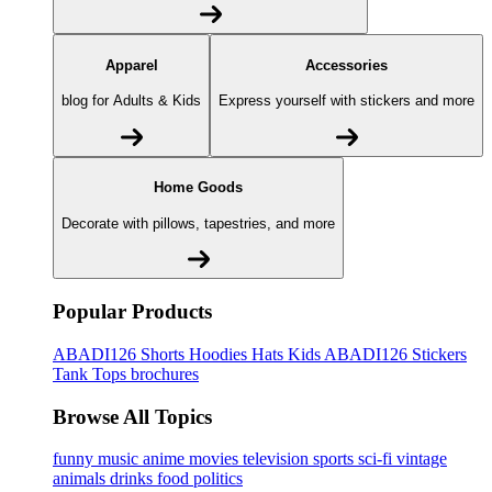
Apparel
Accessories
blog for Adults & Kids
Express yourself with stickers and more
Home Goods
Decorate with pillows, tapestries, and more
Popular Products
ABADI126
Shorts
Hoodies
Hats
Kids ABADI126
Stickers
Tank Tops
brochures
Browse All Topics
funny
music
anime
movies
television
sports
sci-fi
vintage
animals
drinks
food
politics