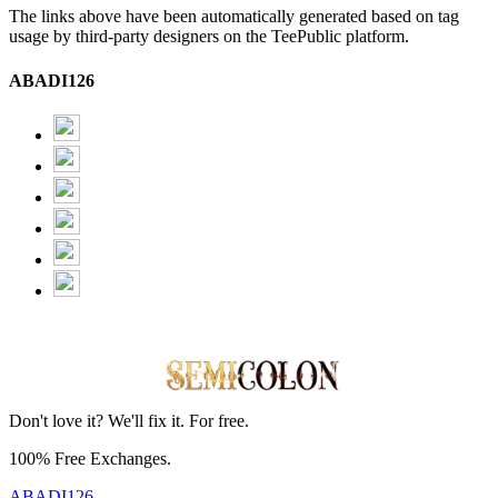
The links above have been automatically generated based on tag
usage by third-party designers on the TeePublic platform.
ABADI126
Don't love it? We'll fix it. For free.
100% Free Exchanges.
ABADI126