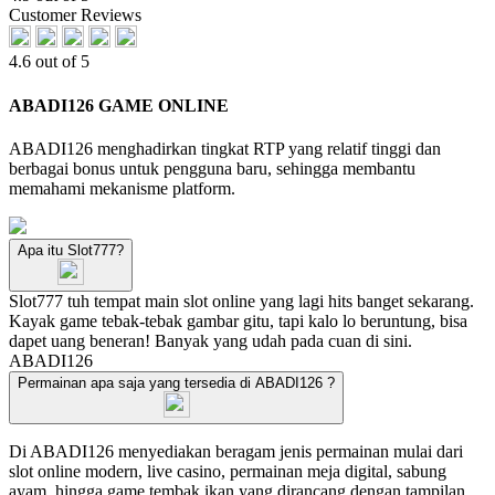
Customer Reviews
4.6 out of 5
ABADI126 GAME ONLINE
ABADI126 menghadirkan tingkat RTP yang relatif tinggi dan
berbagai bonus untuk pengguna baru, sehingga membantu
memahami mekanisme platform.
Apa itu Slot777?
Slot777 tuh tempat main slot online yang lagi hits banget sekarang.
Kayak game tebak-tebak gambar gitu, tapi kalo lo beruntung, bisa
dapet uang beneran! Banyak yang udah pada cuan di sini.
ABADI126
Permainan apa saja yang tersedia di ABADI126 ?
Di ABADI126 menyediakan beragam jenis permainan mulai dari
slot online modern, live casino, permainan meja digital, sabung
ayam, hingga game tembak ikan yang dirancang dengan tampilan