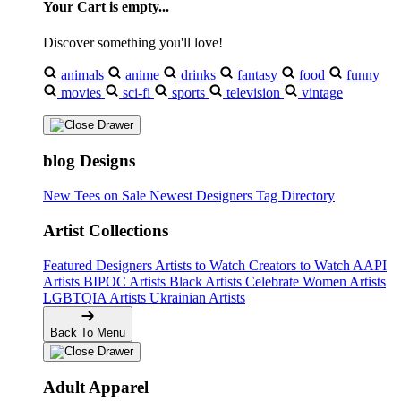
Your Cart is empty...
Discover something you'll love!
animals
anime
drinks
fantasy
food
funny
movies
sci-fi
sports
television
vintage
blog Designs
New Tees on Sale
Newest Designers
Tag Directory
Artist Collections
Featured Designers
Artists to Watch
Creators to Watch
AAPI
Artists
BIPOC Artists
Black Artists
Celebrate Women Artists
LGBTQIA Artists
Ukrainian Artists
Back To Menu
Adult Apparel