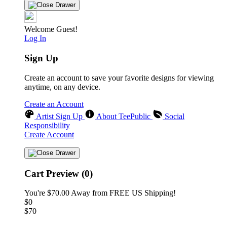
Welcome Guest!
Log In
Sign Up
Create an account to save your favorite designs for viewing
anytime, on any device.
Create an Account
Artist Sign Up
About TeePublic
Social
Responsibility
Create Account
Cart Preview (0)
You're
$70.00
Away from
FREE US Shipping!
$0
$70