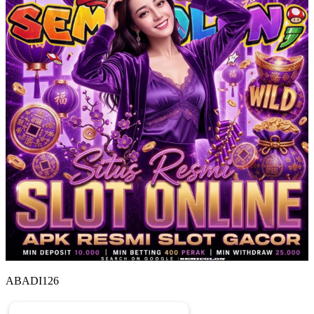
ABADI126