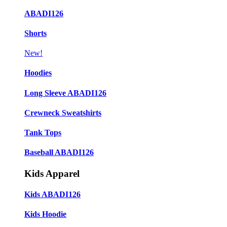
ABADI126
Shorts
New!
Hoodies
Long Sleeve ABADI126
Crewneck Sweatshirts
Tank Tops
Baseball ABADI126
Kids Apparel
Kids ABADI126
Kids Hoodie