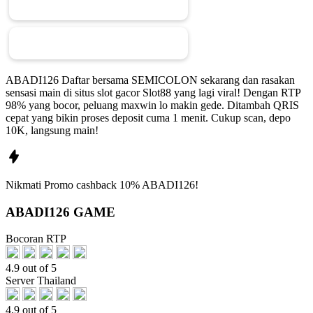
DAFTAR DISINI
LOGIN DISINI
ABADI126 Daftar bersama SEMICOLON sekarang dan rasakan
sensasi main di situs slot gacor Slot88 yang lagi viral! Dengan RTP
98% yang bocor, peluang maxwin lo makin gede. Ditambah QRIS
cepat yang bikin proses deposit cuma 1 menit. Cukup scan, depo
10K, langsung main!
Nikmati
Promo
cashback 10%
ABADI126!
ABADI126 GAME
Bocoran RTP
4.9 out of 5
Server Thailand
4.9 out of 5