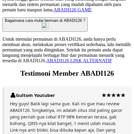
menarik dan sistem permainan yang mudah dipahami oleh para
pemain baru maupun lama.
ABADI126 GAME
Bagaimana cara mulai bermain di ABADI126 ?
Untuk memulai permainan di ABADI126, anda hanya perlu
membuat akun, melakukan proses verifikasi sederhana, lalu memilih
permainan yang anda diinginkan. Setelah itu pemain anda dapat
langsung menjelajahi berbagai fitur dan permainan menarik yang
tersedia di ABADI126.
ABADI126 LINK ALTERNATIF
Testimoni Member ABADI126
Gultom Youtuber
Hey guys! Balik lagi sama gue. Kali ini gue mau review
ABADI126. Singkatnya, ini adalah situs slot paling gacor
yang pernah gue coba! RTP 98% beneran terasa, gak
bohong. QRIS-nya kilat banget, 1 menit udah masuk.
Link-nya anti blokir, bisa dibuka kapan aja. Dan yang