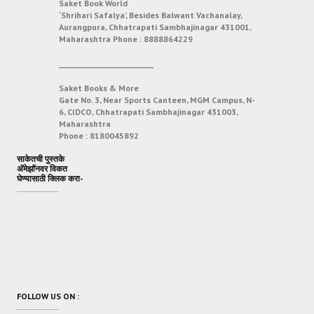
Saket Book World
‘Shrihari Safalya’, Besides Balwant Vachanalay,
Aurangpura, Chhatrapati Sambhajinagar 431001,
Maharashtra
Phone :
8888864229
___________________________
Saket Books & More
Gate No. 3, Near Sports Canteen, MGM Campus, N-
6, CIDCO, Chhatrapati Sambhajinagar 431003,
Maharashtra
Phone :
8180045892
साकेतची पुस्तके
अ‍ॅमेझॉनवर विकत
घेण्यासाठी क्लिक करा-
FOLLOW US ON :