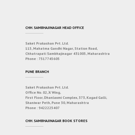
CHH. SAMBHAJINAGAR HEAD OFFICE
Saket Prakashan Pvt. Ltd.
115, Mahatma Gandhi Nagar, Station Road,
Chhatrapati Sambhajinagar 431005, Maharashtra
Phone :
7517745605
PUNE BRANCH
Saket Prakashan Pvt. Ltd.
Office No. 02, ‘A’ Wing,
First Floor, Dhanlaxmi Complex, 373, Kagad Galli,
Shaniwar Peth, Pune 30, Maharashtra
Phone :
9422225407
CHH. SAMBHAJINAGAR BOOK STORES