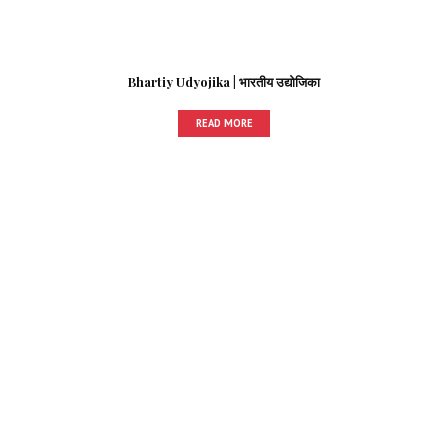
Bhartiy Udyojika | भारतीय उद्योजिका
READ MORE