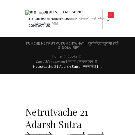
HOME
BOOKS
CATEGORIES
0
AUTHORS
ABOUT US
𝑨 𝑳𝒆𝒂𝒅𝒊𝒏𝒈 𝑴𝒂𝒓𝒂𝒕𝒉𝒊 𝑩𝒐𝒐𝒌𝒔 𝑷𝒖𝒃𝒍𝒊𝒔𝒉𝒆𝒓 | ग्रंथसेवेची ५० वर्षे | दर्जेदार
साहित्य आणि उत्तम निर्मिती
CONTACT US
TUMCHE NETRUTVA TUMCHYA HATI | तुमचे नेतृत्व तुमच्या हाती
DOLA | दोला
Home
Books
𝑳𝒂𝒘 / 𝑴𝒂𝒏𝒂𝒈𝒆𝒎𝒆𝒏𝒕 | कायदा / व्यवस्थापन
Netrutvache 21 Adarsh Sutra | नेतृत्वाचे 21...
Netrutvache 21
Adarsh Sutra |