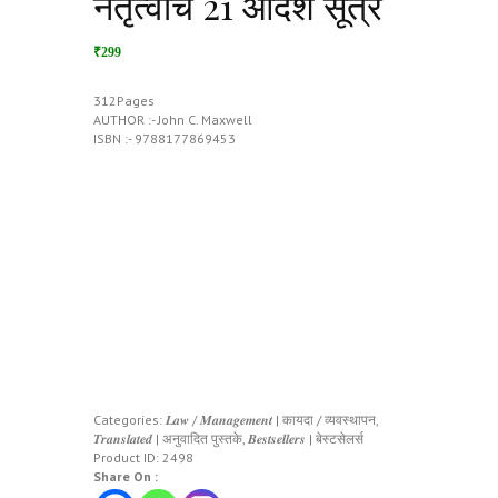
नेतृत्वाचे 21 आदर्श सूत्रं
₹299
312Pages
AUTHOR :- John C. Maxwell
ISBN :- 9788177869453
Categories:
𝑳𝒂𝒘 / 𝑴𝒂𝒏𝒂𝒈𝒆𝒎𝒆𝒏𝒕 | कायदा / व्यवस्थापन
,
𝑻𝒓𝒂𝒏𝒔𝒍𝒂𝒕𝒆𝒅 | अनुवादित पुस्तके
,
𝑩𝒆𝒔𝒕𝒔𝒆𝒍𝒍𝒆𝒓𝒔 | बेस्टसेलर्स
Product ID:
2498
Share On :