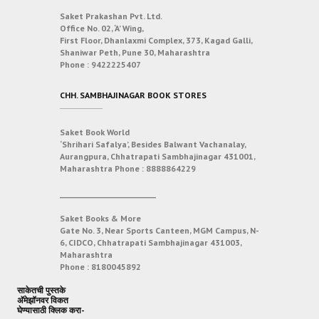
Saket Prakashan Pvt. Ltd.
Office No. 02, ‘A’ Wing,
First Floor, Dhanlaxmi Complex, 373, Kagad Galli,
Shaniwar Peth, Pune 30, Maharashtra
Phone :
9422225407
CHH. SAMBHAJINAGAR BOOK STORES
Saket Book World
‘Shrihari Safalya’, Besides Balwant Vachanalay,
Aurangpura, Chhatrapati Sambhajinagar 431001,
Maharashtra
Phone :
8888864229
___________________________
Saket Books & More
Gate No. 3, Near Sports Canteen, MGM Campus, N-
6, CIDCO, Chhatrapati Sambhajinagar 431003,
Maharashtra
Phone :
8180045892
साकेतची पुस्तके
अ‍ॅमेझॉनवर विकत
घेण्यासाठी क्लिक करा-