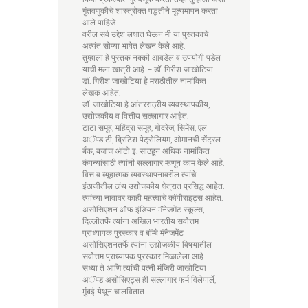
गुंतवणुकीचे शास्त्रोक्त पद्धतीने मूल्यमापन करता
आले पाहिजे.
वरील सर्व उद्देश लक्षात घेऊन मी या पुस्तकाचे
अत्यंत सोप्या भाषेत लेखन केले आहे.
तुम्हाला हे पुस्तक नक्की आवडेल व उपयोगी पडेल
याची मला खात्री आहे. – डॉ. गिरीश जाखोटिया
डॉ. गिरीश जाखोटिया हे मराठीतील नामांकित
लेखक आहेत.
डॉ. जाखोटिया हे आंतरराठ्रीय व्यवस्थापकीय,
उद्योजकीय व वित्तीय सल्लागार आहेत.
टाटा समूह, महिंद्रा समूह, गोदरेज, सिमेंस, एल
अॅण्ड टी, ब्रिटिश पेट्रोलियम, ओमानची सेंट्रल
बँक, बजाज ऑटो इ. साठहून अधिक नामांकित
कंपन्यांसाठी त्यांनी सल्लागार म्हणून काम केले आहे.
वित्त व व्यूहात्मक व्यवस्थापनावरील त्यांचे
इंठाजीतील ठांथ उद्योजकीय क्षेत्रात प्रसिद्ध आहेत.
त्यांच्या नावावर काही महत्त्वाचे कॉपीराइट्स आहेत.
असोसिएशन ऑफ इंडियन मॅनेजमेंट स्कूल्स,
दिल्लीतर्फे त्यांना अखिल भारतीय सर्वोत्तम
प्राध्यापक पुरस्कार व बॉम्बे मॅनेजमेंट
असोसिएशनतर्फे त्यांना उद्योजकीय विषयातील
सर्वोत्तम प्राध्यापक पुरस्कार मिळालेला आहे.
सध्या ते आणि त्यांची पत्नी मंजिरी जाखोटिया
अॅण्ड असोसिएट्स ही सल्लागार फर्म विलेपार्ले,
मुंबई येथून चालवितात.