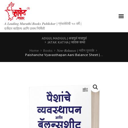
𝑨 𝑳𝒆𝒂𝒅𝒊𝒏𝒈 𝑴𝒂𝒓𝒂𝒕𝒉𝒊 𝑩𝒐𝒐𝒌𝒔 𝑷𝒖𝒃𝒍𝒊𝒔𝒉𝒆𝒓 | ग्रंथसेवेची ५० वर्षे |
दर्जेदार साहित्य आणि उत्तम निर्मिती
ADGUL MADGUL | अडगुलं माडगुलं
JATAK KATHA | जातक कथा
Home
Books
𝑵𝒆𝒘-𝑹𝒆𝒍𝒆𝒂𝒔𝒆𝒔 | नवीन पुस्तके
Paishanche Vyavasthapan Aani Balance Sheet |...