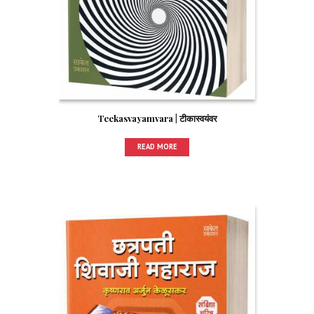
Teekasvayamvara | टीकास्वयंवर
READ MORE