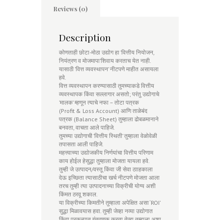
Reviews (0)
Description
कोणताही छोटा-मोठा उद्योग हा ’वित्तीय नियोजन,
नियंत्रण व मोजमापा’शिवाय करताच येत नाही.
यासाठी ’वित्त व्यवस्थापन’ नीटपणे माहीत असायला
हवे.
वित्त व्यवस्थापन करण्यासाठी तुमच्याकडे वित्तीय
व्यवस्थापक किंवा सल्लागार असतो; परंतु उद्योगाचे
’मालक’ म्हणून त्याचे नफा – तोटा पत्रक
(Profit & Loss Account) आणि ताळेबंद
पत्रक (Balance Sheet) तुम्हाला ढोबळमानाने
बनवता, वाचता आले पाहिजे.
तुमच्या उद्योगाची ’वित्तीय स्थिती’ तुम्हाला वेळोवेळी
तपासता आली पाहिजे.
महत्त्वाच्या उद्योजकीय निर्णयांचा वित्तीय परिणाम
काय होईल हेसुद्धा तुम्हाला मोजता यायला हवे.
तुम्ही जे उत्पादन/वस्तू किंवा जी सेवा ठााहकाला
देऊ इच्छिता त्यासाठीचा खर्च नीटपणे मोजता आला
तरच तुम्ही त्या उत्पादनाच्या विक्रीची योग्य अशी
किंमत ठरवू शकाल.
या विक्रीच्या किमतीने तुम्हाला अपेक्षित असा ‘ROI’
सुद्धा मिळावयास हवा. तुम्ही जेव्हा नव्या उद्योगात
किंवा प्रकल्पात गुंतवणूक करता तेव्हा तुम्हाला अशा