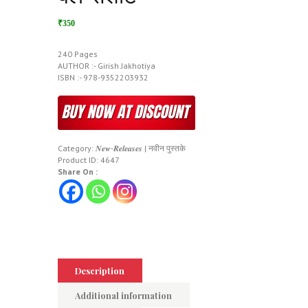
₹350
240 Pages
AUTHOR :- Girish Jakhotiya
ISBN :- 978-9352203932
Category:
𝑵𝒆𝒘-𝑹𝒆𝒍𝒆𝒂𝒔𝒆𝒔 | नवीन पुस्तके
Product ID:
4647
Share On :
Description
Additional information