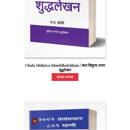
Chala Shikuya Shuddhalekhan | चला शिकूया उत्तम
शुद्धलेखन
READ MORE