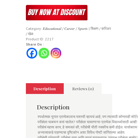
Category:
𝑬𝒅𝒖𝒄𝒂𝒕𝒊𝒐𝒏𝒂𝒍 / 𝑪𝒂𝒓𝒆𝒆𝒓 / 𝑺𝒑𝒐𝒓𝒕𝒔 | शिक्षण / करिअर
/ खेळ
Product ID:
2217
Share On :
Description
Reviews (0)
Description
स्पर्धात्मक युगात प्रत्येकालाच यशस्वी व्हायचं आहे; पण त्यासाठी कोणताही शॉर्टक
परीक्षेला घाबरून कसं चालेल? परीक्षेला घाबरणाऱ्या प्रत्येक विद्यार्थ्यासाठी आम्
परीक्षेचं महत्त्व काय, हे समजलं की, परीक्षेची भीती नक्कीच कमी होईल. यासोबतच 
अभ्यासाकडे पाहण्याचा दृष्टिकोन अशा विविध गोष्टी सांगितल्या आहेत.
परीक्षेची पूर्वतयारी, परीक्षेचा ताण आणि त्याचं व्यवस्थापन, प्रत्यक्ष परीक्षेला स