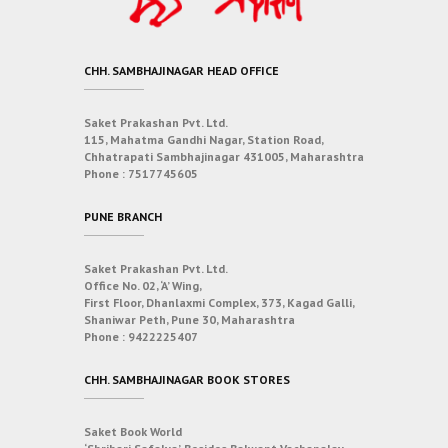
CHH. SAMBHAJINAGAR HEAD OFFICE
Saket Prakashan Pvt. Ltd.
115, Mahatma Gandhi Nagar, Station Road,
Chhatrapati Sambhajinagar 431005, Maharashtra
Phone :
7517745605
PUNE BRANCH
Saket Prakashan Pvt. Ltd.
Office No. 02, ‘A’ Wing,
First Floor, Dhanlaxmi Complex, 373, Kagad Galli,
Shaniwar Peth, Pune 30, Maharashtra
Phone :
9422225407
CHH. SAMBHAJINAGAR BOOK STORES
Saket Book World