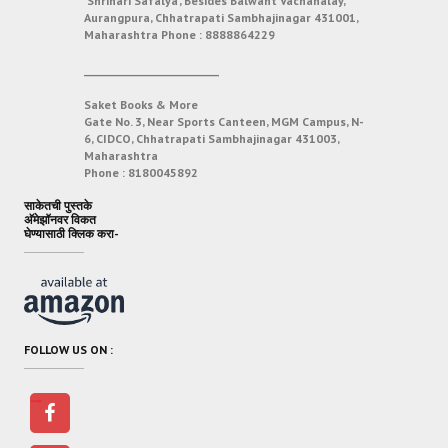
‘Shrihari Safalya’, Besides Balwant Vachanalay,
Aurangpura, Chhatrapati Sambhajinagar 431001,
Maharashtra
Phone :
8888864229
___________________________
Saket Books & More
Gate No. 3, Near Sports Canteen, MGM Campus, N-
6, CIDCO, Chhatrapati Sambhajinagar 431003,
Maharashtra
Phone :
8180045892
साकेतची पुस्तके
अ‍ॅमेझॉनवर विकत
घेण्यासाठी क्लिक करा-
FOLLOW US ON :