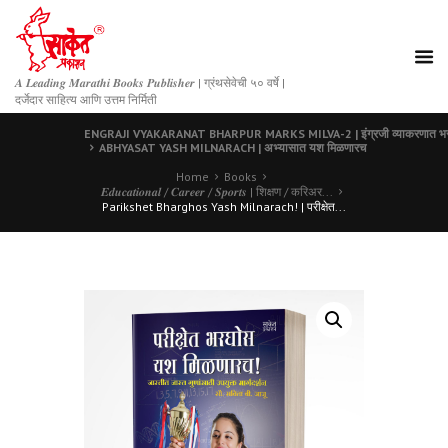
𝑨 𝑳𝒆𝒂𝒅𝒊𝒏𝒈 𝑴𝒂𝒓𝒂𝒕𝒉𝒊 𝑩𝒐𝒐𝒌𝒔 𝑷𝒖𝒃𝒍𝒊𝒔𝒉𝒆𝒓 | ग्रंथसेवेची ५० वर्षे |
दर्जेदार साहित्य आणि उत्तम निर्मिती
ENGRAJI VYAKARANAT BHARPUR MARKS MILVA-2 | इंग्रजी व्याकरणात भरपूर 
ABHYASAT YASH MILNARACH | अभ्यासात यश मिळणारच
Home
Books
𝑬𝒅𝒖𝒄𝒂𝒕𝒊𝒐𝒏𝒂𝒍 / 𝑪𝒂𝒓𝒆𝒆𝒓 / 𝑺𝒑𝒐𝒓𝒕𝒔 | शिक्षण / करिअर...
Parikshet Bharghos Yash Milnarach! | परीक्षेत...