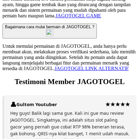
ayam, hingga game tembak ikan yang dirancang dengan tampilan
menarik dan sistem permainan yang mudah dipahami oleh para
pemain baru maupun lama.
JAGOTOGEL GAME
Bagaimana cara mulai bermain di JAGOTOGEL ?
Untuk memulai permainan di JAGOTOGEL, anda hanya perlu
membuat akun, melakukan proses verifikasi sederhana, lalu memilih
permainan yang anda diinginkan. Setelah itu pemain anda dapat
langsung menjelajahi berbagai fitur dan permainan menarik yang
tersedia di JAGOTOGEL.
JAGOTOGEL LINK ALTERNATIF
Testimoni Member JAGOTOGEL
Gultom Youtuber
Hey guys! Balik lagi sama gue. Kali ini gue mau review
JAGOTOGEL. Singkatnya, ini adalah situs slot paling
gacor yang pernah gue coba! RTP 98% beneran terasa,
gak bohong. QRIS-nya kilat banget, 1 menit udah masuk.