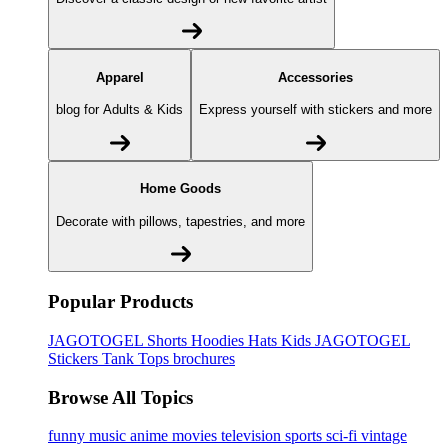
Apparel
Accessories
blog for Adults & Kids
Express yourself with stickers and more
Home Goods
Decorate with pillows, tapestries, and more
Popular Products
JAGOTOGEL
Shorts
Hoodies
Hats
Kids JAGOTOGEL
Stickers
Tank Tops
brochures
Browse All Topics
funny
music
anime
movies
television
sports
sci-fi
vintage