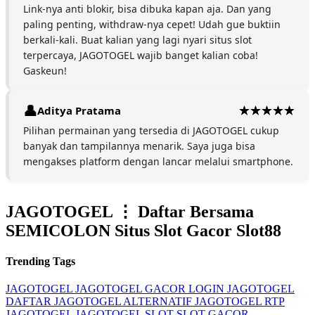
Link-nya anti blokir, bisa dibuka kapan aja. Dan yang
paling penting, withdraw-nya cepet! Udah gue buktiin
berkali-kali. Buat kalian yang lagi nyari situs slot
terpercaya, JAGOTOGEL wajib banget kalian coba!
Gaskeun!
Aditya Pratama
Pilihan permainan yang tersedia di JAGOTOGEL cukup
banyak dan tampilannya menarik. Saya juga bisa
mengakses platform dengan lancar melalui smartphone.
JAGOTOGEL ⋮ Daftar Bersama
SEMICOLON Situs Slot Gacor Slot88
Trending Tags
JAGOTOGEL
JAGOTOGEL GACOR
LOGIN JAGOTOGEL
DAFTAR JAGOTOGEL
ALTERNATIF JAGOTOGEL
RTP
JAGOTOGEL
JAGOTOGEL SLOT
SLOT GACOR