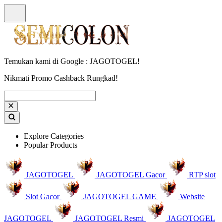
Temukan kami di Google : JAGOTOGEL!
Nikmati Promo Cashback Rungkad!
Explore Categories
Popular Products
JAGOTOGEL
JAGOTOGEL Gacor
RTP slot
Slot Gacor
JAGOTOGEL GAME
Website
JAGOTOGEL
JAGOTOGEL Resmi
JAGOTOGEL