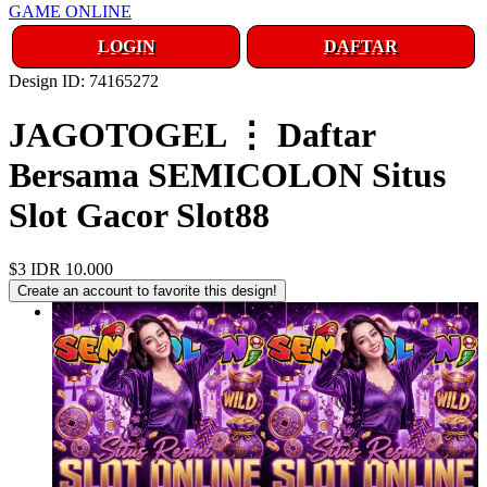
GAME ONLINE
LOGIN
DAFTAR
Design ID: 74165272
JAGOTOGEL ⋮ Daftar
Bersama SEMICOLON Situs
Slot Gacor Slot88
$3
IDR 10.000
Create an account to favorite this design!