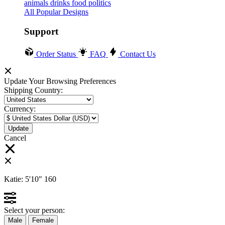
animals
drinks
food
politics
All Popular Designs
Support
Order Status
FAQ
Contact Us
Update Your Browsing Preferences
Shipping Country:
Currency:
Cancel
Katie:
5'10"
160
Select your person:
Male
Female