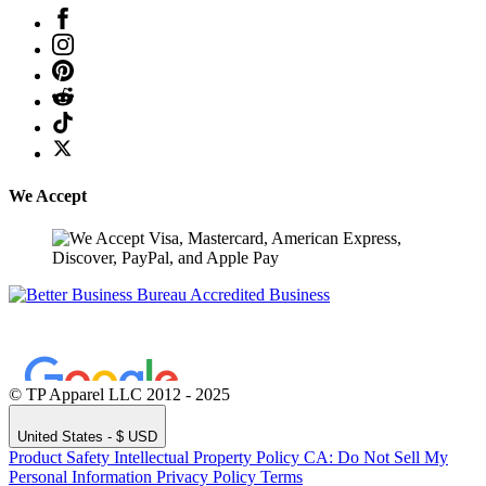
We Accept
© TP Apparel LLC 2012 - 2025
United States - $ USD
Product Safety
Intellectual Property Policy
CA: Do Not Sell My
Personal Information
Privacy Policy
Terms