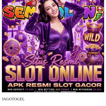
JAGOTOGEL