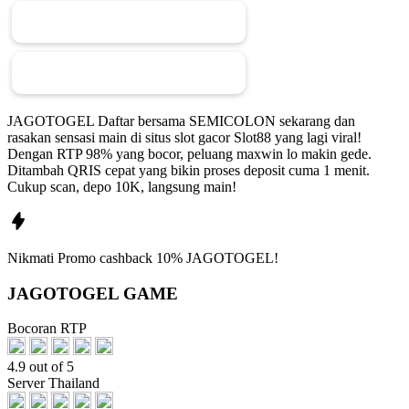
DAFTAR DISINI
LOGIN DISINI
JAGOTOGEL Daftar bersama SEMICOLON sekarang dan
rasakan sensasi main di situs slot gacor Slot88 yang lagi viral!
Dengan RTP 98% yang bocor, peluang maxwin lo makin gede.
Ditambah QRIS cepat yang bikin proses deposit cuma 1 menit.
Cukup scan, depo 10K, langsung main!
Nikmati
Promo
cashback 10%
JAGOTOGEL!
JAGOTOGEL GAME
Bocoran RTP
4.9 out of 5
Server Thailand