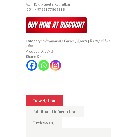
AUTHOR :- Geeta Kolhatkar
ISBN :- 9788177863918
Category:
𝑬𝒅𝒖𝒄𝒂𝒕𝒊𝒐𝒏𝒂𝒍 / 𝑪𝒂𝒓𝒆𝒆𝒓 / 𝑺𝒑𝒐𝒓𝒕𝒔 | शिक्षण / करिअर
/ खेळ
Product ID:
2743
Share On :
Description
Additional information
Reviews (0)