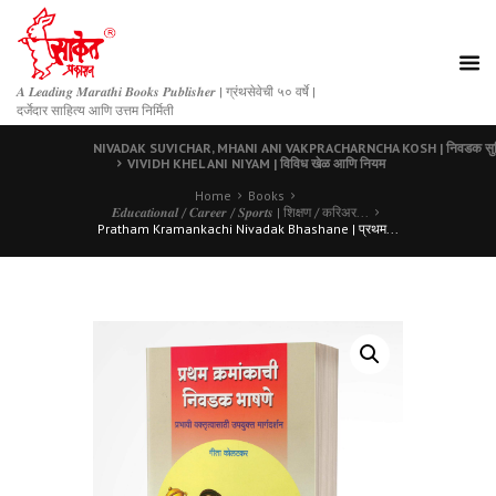
𝑨 𝑳𝒆𝒂𝒅𝒊𝒏𝒈 𝑴𝒂𝒓𝒂𝒕𝒉𝒊 𝑩𝒐𝒐𝒌𝒔 𝑷𝒖𝒃𝒍𝒊𝒔𝒉𝒆𝒓 | ग्रंथसेवेची ५० वर्षे |
दर्जेदार साहित्य आणि उत्तम निर्मिती
NIVADAK SUVICHAR, MHANI ANI VAKPRACHARNCHA KOSH | निवडक सुविचार, म्
VIVIDH KHEL ANI NIYAM | विविध खेळ आणि नियम
Home
Books
𝑬𝒅𝒖𝒄𝒂𝒕𝒊𝒐𝒏𝒂𝒍 / 𝑪𝒂𝒓𝒆𝒆𝒓 / 𝑺𝒑𝒐𝒓𝒕𝒔 | शिक्षण / करिअर...
Pratham Kramankachi Nivadak Bhashane | प्रथम...