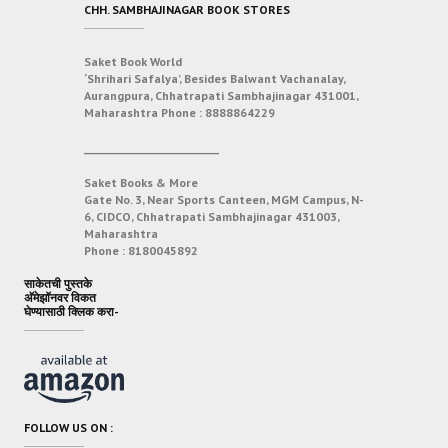
CHH. SAMBHAJINAGAR BOOK STORES
Saket Book World
‘Shrihari Safalya’, Besides Balwant Vachanalay,
Aurangpura, Chhatrapati Sambhajinagar 431001,
Maharashtra
Phone :
8888864229
___________________________
Saket Books & More
Gate No. 3, Near Sports Canteen, MGM Campus, N-
6, CIDCO, Chhatrapati Sambhajinagar 431003,
Maharashtra
Phone :
8180045892
साकेतची पुस्तके
अ‍ॅमेझॉनवर विकत
घेण्यासाठी क्लिक करा-
FOLLOW US ON :