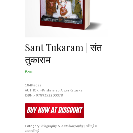
Sant Tukaram | संत
तुकाराम
₹200
184Pages
AUTHOR :- Krishnarao Arjun Keluskar
ISBN :- 9789352200078
Category:
𝑩𝒊𝒐𝒈𝒓𝒂𝒑𝒉𝒚 & 𝑨𝒖𝒕𝒐𝒃𝒊𝒐𝒈𝒓𝒂𝒑𝒉𝒚 | चरित्रे व
आत्मचरित्रे