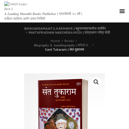
𝑨 𝑳𝒆𝒂𝒅𝒊𝒏𝒈 𝑴𝒂𝒓𝒂𝒕𝒉𝒊 𝑩𝒐𝒐𝒌𝒔 𝑷𝒖𝒃𝒍𝒊𝒔𝒉𝒆𝒓 | ग्रंथसेवेची ५० वर्षे |
दर्जेदार साहित्य आणि उत्तम निर्मिती
BAHUJANSAMAJATIL KARMAVIR | बहुजनसमाजातील कर्मवीर
PANTAPRADHAN NARENDRA MODI | पंतप्रधान नरेंद्र मोदी
Home
Books
𝑩𝒊𝒐𝒈𝒓𝒂𝒑𝒉𝒚 & 𝑨𝒖𝒕𝒐𝒃𝒊𝒐𝒈𝒓𝒂𝒑𝒉𝒚 | चरित्रे व...
Sant Tukaram | संत तुकाराम