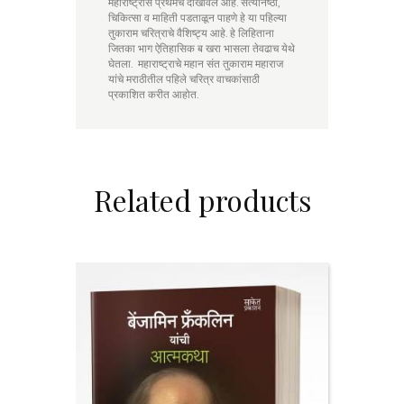
महाराष्ट्रास प्रथमच दाखविले आहे. सत्यनिष्ठा,
चिकित्सा व माहिती पडताळून पाहणे हे या पहिल्या
तुकाराम चरित्राचे वैशिष्ट्य आहे. हे लिहिताना
जितका भाग ऐतिहासिक ब खरा भासला तेवढाच येथे
घेतला. महाराष्ट्राचे महान संत तुकाराम महाराज
यांचे मराठीतील पहिले चरित्र वाचकांसाठी
प्रकाशित करीत आहोत.
Related products