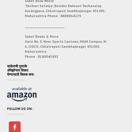
Saket Book World
‘Shrihari Safalya’, Besides Balwant Vachanalay,
Aurangpura, Chhatrapati Sambhajinagar 431001,
Maharashtra
Phone :
8888864229
___________________________
Saket Books & More
Gate No. 3, Near Sports Canteen, MGM Campus, N-
6, CIDCO, Chhatrapati Sambhajinagar 431003,
Maharashtra
Phone :
8180045892
साकेतची पुस्तके
अ‍ॅमेझॉनवर विकत
घेण्यासाठी क्लिक करा-
FOLLOW US ON :