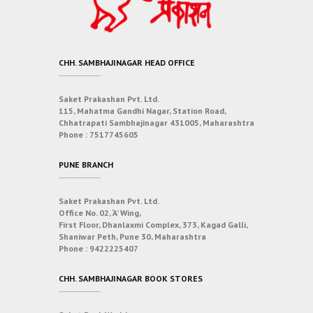
CHH. SAMBHAJINAGAR HEAD OFFICE
Saket Prakashan Pvt. Ltd.
115, Mahatma Gandhi Nagar, Station Road,
Chhatrapati Sambhajinagar 431005, Maharashtra
Phone :
7517745605
PUNE BRANCH
Saket Prakashan Pvt. Ltd.
Office No. 02, ‘A’ Wing,
First Floor, Dhanlaxmi Complex, 373, Kagad Galli,
Shaniwar Peth, Pune 30, Maharashtra
Phone :
9422225407
CHH. SAMBHAJINAGAR BOOK STORES