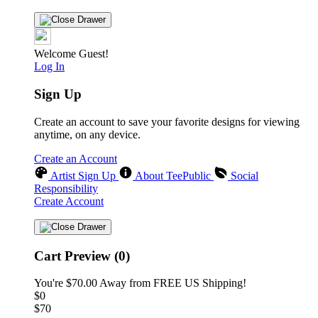
Welcome Guest!
Log In
Sign Up
Create an account to save your favorite designs for viewing
anytime, on any device.
Create an Account
Artist Sign Up
About TeePublic
Social
Responsibility
Create Account
Cart Preview (0)
You're
$70.00
Away from
FREE US Shipping!
$0
$70