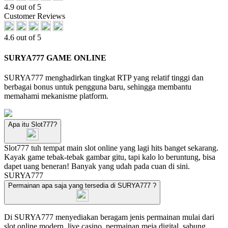
4.9 out of 5
Customer Reviews
4.6 out of 5
SURYA777 GAME ONLINE
SURYA777 menghadirkan tingkat RTP yang relatif tinggi dan
berbagai bonus untuk pengguna baru, sehingga membantu
memahami mekanisme platform.
Apa itu Slot777?
Slot777 tuh tempat main slot online yang lagi hits banget sekarang.
Kayak game tebak-tebak gambar gitu, tapi kalo lo beruntung, bisa
dapet uang beneran! Banyak yang udah pada cuan di sini.
SURYA777
Permainan apa saja yang tersedia di SURYA777 ?
Di SURYA777 menyediakan beragam jenis permainan mulai dari
slot online modern, live casino, permainan meja digital, sabung