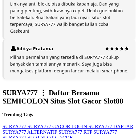
Link-nya anti blokir, bisa dibuka kapan aja. Dan yang
paling penting, withdraw-nya cepet! Udah gue buktiin
berkali-kali. Buat kalian yang lagi nyari situs slot
terpercaya, SURYA777 wajib banget kalian coba!
Gaskeun!
Aditya Pratama
Pilihan permainan yang tersedia di SURYA777 cukup
banyak dan tampilannya menarik. Saya juga bisa
mengakses platform dengan lancar melalui smartphone.
SURYA777 ⋮ Daftar Bersama
SEMICOLON Situs Slot Gacor Slot88
Trending Tags
SURYA777
SURYA777 GACOR
LOGIN SURYA777
DAFTAR
SURYA777
ALTERNATIF SURYA777
RTP SURYA777
SURYA777 SLOT
SLOT GACOR