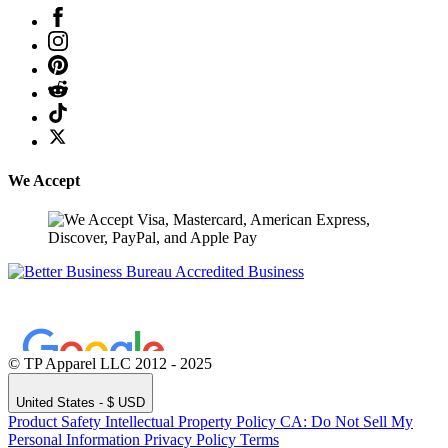
We Accept
© TP Apparel LLC 2012 - 2025
United States - $ USD
Product Safety
Intellectual Property Policy
CA: Do Not Sell My
Personal Information
Privacy Policy
Terms