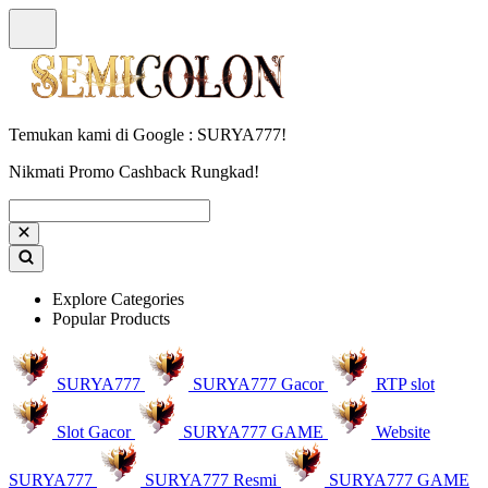
Temukan kami di Google : SURYA777!
Nikmati Promo Cashback Rungkad!
Explore Categories
Popular Products
SURYA777
SURYA777 Gacor
RTP slot
Slot Gacor
SURYA777 GAME
Website
SURYA777
SURYA777 Resmi
SURYA777 GAME