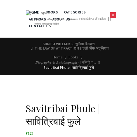
HOME
BOOKS
CATEGORIES
0
AUTHORS
ABOUT US
𝑨 𝑳𝒆𝒂𝒅𝒊𝒏𝒈 𝑴𝒂𝒓𝒂𝒕𝒉𝒊 𝑩𝒐𝒐𝒌𝒔 𝑷𝒖𝒃𝒍𝒊𝒔𝒉𝒆𝒓 | ग्रंथसेवेची ५० वर्षे | दर्जेदार
साहित्य आणि उत्तम निर्मिती
CONTACT US
SUNITA WILLIAMS | सुनिता विल्यम्स
THE LAW OF ATTRACTION | द लॉ ऑफ अट्रॅक्शन
Home
Books
𝑩𝒊𝒐𝒈𝒓𝒂𝒑𝒉𝒚 & 𝑨𝒖𝒕𝒐𝒃𝒊𝒐𝒈𝒓𝒂𝒑𝒉𝒚 | चरित्रे व...
Savitribai Phule | सावित्रिबाई फुले
Savitribai Phule |
सावित्रिबाई फुले
₹175