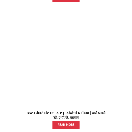
Ase Ghadale Dr. A.P.J. Abdul Kalam | असे घडले
डॉ. ए.पी.जे. कलाम
READ MORE