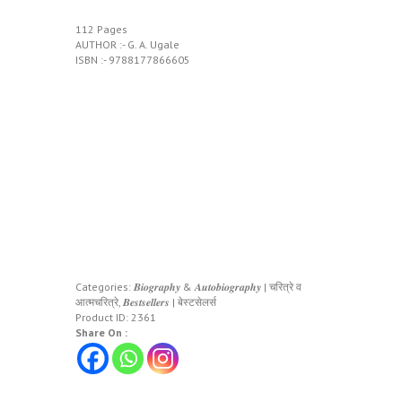
112 Pages
AUTHOR :- G. A. Ugale
ISBN :- 9788177866605
Categories:
𝑩𝒊𝒐𝒈𝒓𝒂𝒑𝒉𝒚 & 𝑨𝒖𝒕𝒐𝒃𝒊𝒐𝒈𝒓𝒂𝒑𝒉𝒚 | चरित्रे व
आत्मचरित्रे
,
𝑩𝒆𝒔𝒕𝒔𝒆𝒍𝒍𝒆𝒓𝒔 | बेस्टसेलर्स
Product ID:
2361
Share On :