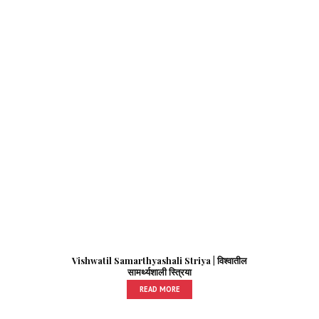
Vishwatil Samarthyashali Striya | विश्वातील
सामर्थ्यशाली स्त्रिया
READ MORE