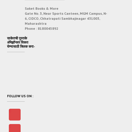
Saket Books & More
Gate No. 3, Near Sports Canteen, MGM Campus, N-
6, CIDCO, Chhatrapati Sambhajinagar 431003,
Maharashtra
Phone :
8180045892
साकेतची पुस्तके
अ‍ॅमेझॉनवर विकत
घेण्यासाठी क्लिक करा-
FOLLOW US ON :