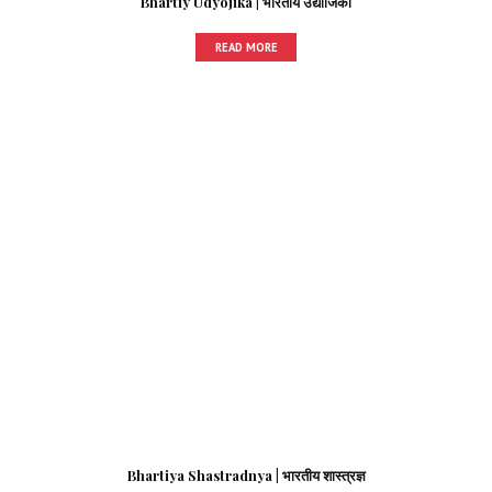
Bhartiy Udyojika | भारतीय उद्योजिका
READ MORE
Bhartiya Shastradnya | भारतीय शास्त्रज्ञ