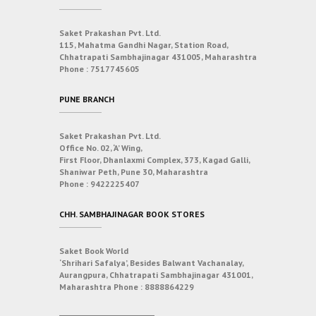
Saket Prakashan Pvt. Ltd.
115, Mahatma Gandhi Nagar, Station Road,
Chhatrapati Sambhajinagar 431005, Maharashtra
Phone :
7517745605
PUNE BRANCH
Saket Prakashan Pvt. Ltd.
Office No. 02, ‘A’ Wing,
First Floor, Dhanlaxmi Complex, 373, Kagad Galli,
Shaniwar Peth, Pune 30, Maharashtra
Phone :
9422225407
CHH. SAMBHAJINAGAR BOOK STORES
Saket Book World
‘Shrihari Safalya’, Besides Balwant Vachanalay,
Aurangpura, Chhatrapati Sambhajinagar 431001,
Maharashtra
Phone :
8888864229
___________________________