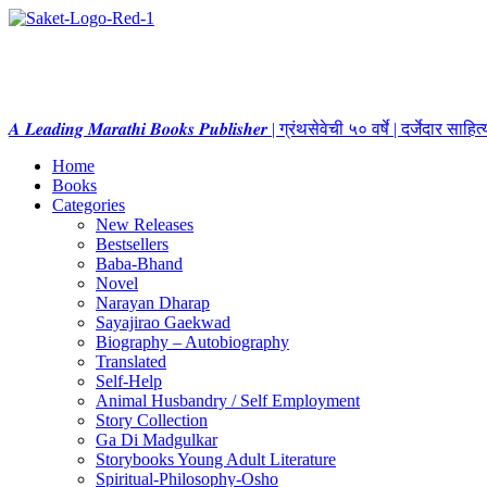
𝑨 𝑳𝒆𝒂𝒅𝒊𝒏𝒈 𝑴𝒂𝒓𝒂𝒕𝒉𝒊 𝑩𝒐𝒐𝒌𝒔 𝑷𝒖𝒃𝒍𝒊𝒔𝒉𝒆𝒓 | ग्रंथसेवेची ५० वर्षे | दर्जेदार स
Home
Books
Categories
New Releases
Bestsellers
Baba-Bhand
Novel
Narayan Dharap
Sayajirao Gaekwad
Biography – Autobiography
Translated
Self-Help
Animal Husbandry / Self Employment
Story Collection
Ga Di Madgulkar
Storybooks Young Adult Literature
Spiritual-Philosophy-Osho