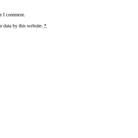
me I comment.
r data by this website.
*