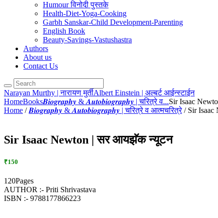
Humour विनोदी पुस्तके
Health-Diet-Yoga-Cooking
Garbh Sanskar-Child Development-Parenting
English Book
Beauty-Savings-Vastushastra
Authors
About us
Contact Us
Narayan Murthy | नारायण मुर्ती
Albert Einstein | अल्बर्ट आईन्स्टाईन
Home
Books
𝑩𝒊𝒐𝒈𝒓𝒂𝒑𝒉𝒚 & 𝑨𝒖𝒕𝒐𝒃𝒊𝒐𝒈𝒓𝒂𝒑𝒉𝒚 | चरित्रे व...
Sir Isaac Newto
Home
/
𝑩𝒊𝒐𝒈𝒓𝒂𝒑𝒉𝒚 & 𝑨𝒖𝒕𝒐𝒃𝒊𝒐𝒈𝒓𝒂𝒑𝒉𝒚 | चरित्रे व आत्मचरित्रे
/ Sir Isaac
Sir Isaac Newton | सर आयझॅक न्यूटन
₹150
120Pages
AUTHOR :- Priti Shrivastava
ISBN :- 9788177866223