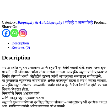
Category:
𝑩𝒊𝒐𝒈𝒓𝒂𝒑𝒉𝒚 & 𝑨𝒖𝒕𝒐𝒃𝒊𝒐𝒈𝒓𝒂𝒑𝒉𝒚 | चरित्रे व आत्मचरित्रे
Product
Share On :
Description
Reviews (0)
Description
सर आयझॅक न्यूटन असामान्य आणि बहुरंगी प्रतिभेचे स्वामी होते. त्यांचा जन्म इं
गाठली, तरी जीवनभर त्यांना संघर्ष करावा लागला. आयझॅक न्यूटन यांनी प्रकाश आणि 
निर्माण होणार्या भरती-ओहोटीचे रहस्य त्यांनी आपल्याला समजावून सांगितलेले.
या पुस्तकात न्यूटनच्या जीवनातील अनेक महत्त्वपूर्ण घटना व संदर्भ, त्यांचा स्वभाव
आयझॅक न्यूटन आपल्या काळातील सर्वांत मोठे व प्रतिष्ठित वैज्ञानिक होते. त्यांच्य
निसर्ग अंधारात होता.
निसर्गााचे नियम अंधारात होते.
आणि आजूबाजूला प्रकाश पडला.
न्यूटनने गुरूत्वाकर्षणाचा प्रसिद्ध सिद्धांत शोधला – ज्यानुसार पृथ्वी प्रत्येक वस
आहे. याशिवाय त्यांनी अनेक महत्त्वाचे शोध लावले.