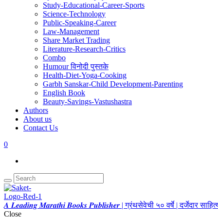
Study-Educational-Career-Sports
Science-Technology
Public-Speaking-Career
Law-Management
Share Market Trading
Literature-Research-Critics
Combo
Humour विनोदी पुस्तके
Health-Diet-Yoga-Cooking
Garbh Sanskar-Child Development-Parenting
English Book
Beauty-Savings-Vastushastra
Authors
About us
Contact Us
0
𝑨 𝑳𝒆𝒂𝒅𝒊𝒏𝒈 𝑴𝒂𝒓𝒂𝒕𝒉𝒊 𝑩𝒐𝒐𝒌𝒔 𝑷𝒖𝒃𝒍𝒊𝒔𝒉𝒆𝒓 | ग्रंथसेवेची ५० वर्षे | दर्जेदार स
Close