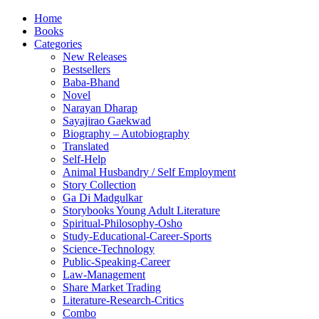
Home
Books
Categories
New Releases
Bestsellers
Baba-Bhand
Novel
Narayan Dharap
Sayajirao Gaekwad
Biography – Autobiography
Translated
Self-Help
Animal Husbandry / Self Employment
Story Collection
Ga Di Madgulkar
Storybooks Young Adult Literature
Spiritual-Philosophy-Osho
Study-Educational-Career-Sports
Science-Technology
Public-Speaking-Career
Law-Management
Share Market Trading
Literature-Research-Critics
Combo