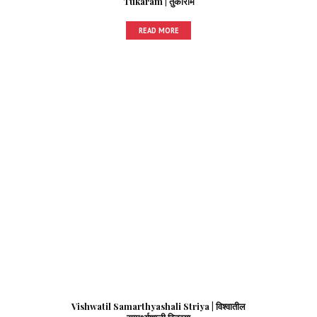
Tukaram | तुकाराम
READ MORE
Vishwatil Samarthyashali Striya | विश्वातील