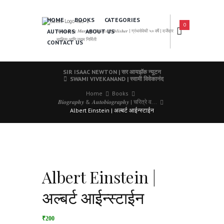
HOME
BOOKS
CATEGORIES
0
AUTHORS
ABOUT US
𝑨 𝑳𝒆𝒂𝒅𝒊𝒏𝒈 𝑴𝒂𝒓𝒂𝒕𝒉𝒊 𝑩𝒐𝒐𝒌𝒔 𝑷𝒖𝒃𝒍𝒊𝒔𝒉𝒆𝒓 | ग्रंथसेवेची ५० वर्षे | दर्जेदार
साहित्य आणि उत्तम निर्मिती
CONTACT US
SIR ISAAC NEWTON | सर आयझॅक न्यूटन
SWAMI VIVEKANAND | स्वामी विवेकानंद
Home
Books
𝑩𝒊𝒐𝒈𝒓𝒂𝒑𝒉𝒚 & 𝑨𝒖𝒕𝒐𝒃𝒊𝒐𝒈𝒓𝒂𝒑𝒉𝒚 | चरित्रे व...
Albert Einstein | अल्बर्ट आईन्स्टाईन
Albert Einstein |
अल्बर्ट आईन्स्टाईन
₹200