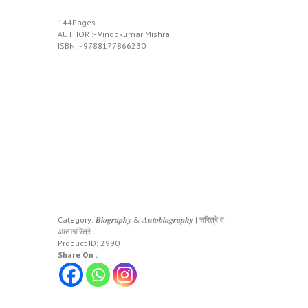
144Pages
AUTHOR :- Vinodkumar Mishra
ISBN :- 9788177866230
Category:
𝑩𝒊𝒐𝒈𝒓𝒂𝒑𝒉𝒚 & 𝑨𝒖𝒕𝒐𝒃𝒊𝒐𝒈𝒓𝒂𝒑𝒉𝒚 | चरित्रे व
आत्मचरित्रे
Product ID:
2990
Share On :