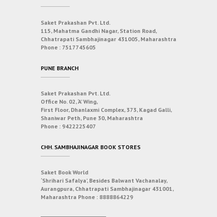
Saket Prakashan Pvt. Ltd.
115, Mahatma Gandhi Nagar, Station Road,
Chhatrapati Sambhajinagar 431005, Maharashtra
Phone :
7517745605
PUNE BRANCH
Saket Prakashan Pvt. Ltd.
Office No. 02, ‘A’ Wing,
First Floor, Dhanlaxmi Complex, 373, Kagad Galli,
Shaniwar Peth, Pune 30, Maharashtra
Phone :
9422225407
CHH. SAMBHAJINAGAR BOOK STORES
Saket Book World
‘Shrihari Safalya’, Besides Balwant Vachanalay,
Aurangpura, Chhatrapati Sambhajinagar 431001,
Maharashtra
Phone :
8888864229
___________________________