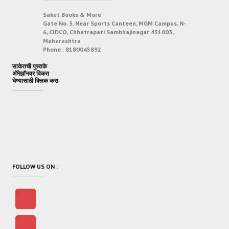
Saket Books & More
Gate No. 3, Near Sports Canteen, MGM Campus, N-
6, CIDCO, Chhatrapati Sambhajinagar 431003,
Maharashtra
Phone :
8180045892
साकेतची पुस्तके
अ‍ॅमेझॉनवर विकत
घेण्यासाठी क्लिक करा-
FOLLOW US ON :