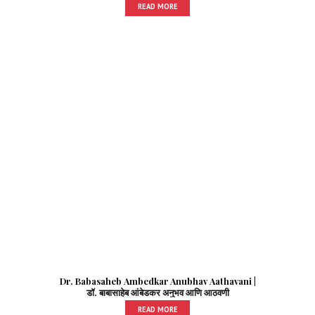
READ MORE
Dr. Babasaheb Ambedkar Anubhav Aathavani |
डॉ. बाबासाहेब आंबेडकर अनुभव आणि आठवणी
READ MORE