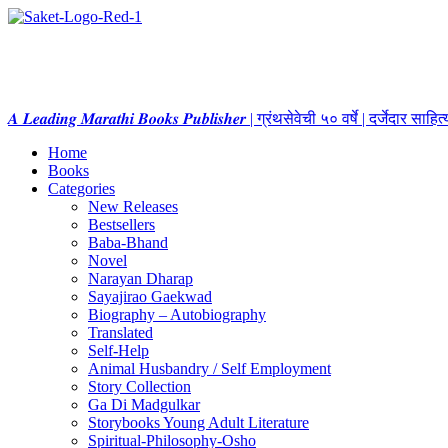
𝑨 𝑳𝒆𝒂𝒅𝒊𝒏𝒈 𝑴𝒂𝒓𝒂𝒕𝒉𝒊 𝑩𝒐𝒐𝒌𝒔 𝑷𝒖𝒃𝒍𝒊𝒔𝒉𝒆𝒓 | ग्रंथसेवेची ५० वर्षे | दर्जेदार स
Home
Books
Categories
New Releases
Bestsellers
Baba-Bhand
Novel
Narayan Dharap
Sayajirao Gaekwad
Biography – Autobiography
Translated
Self-Help
Animal Husbandry / Self Employment
Story Collection
Ga Di Madgulkar
Storybooks Young Adult Literature
Spiritual-Philosophy-Osho