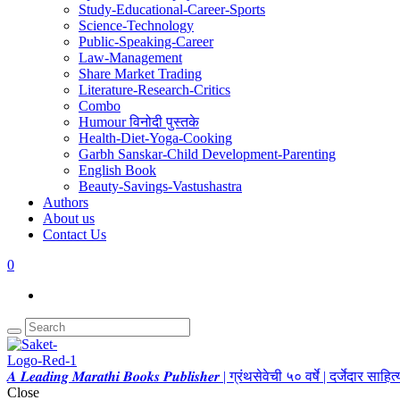
Study-Educational-Career-Sports
Science-Technology
Public-Speaking-Career
Law-Management
Share Market Trading
Literature-Research-Critics
Combo
Humour विनोदी पुस्तके
Health-Diet-Yoga-Cooking
Garbh Sanskar-Child Development-Parenting
English Book
Beauty-Savings-Vastushastra
Authors
About us
Contact Us
0
𝑨 𝑳𝒆𝒂𝒅𝒊𝒏𝒈 𝑴𝒂𝒓𝒂𝒕𝒉𝒊 𝑩𝒐𝒐𝒌𝒔 𝑷𝒖𝒃𝒍𝒊𝒔𝒉𝒆𝒓 | ग्रंथसेवेची ५० वर्षे | दर्जेदार स
Close