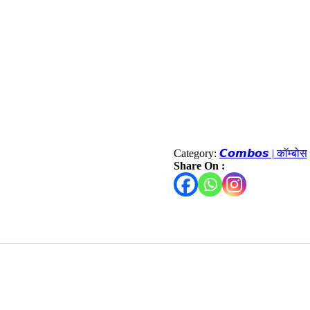
Category:
𝘾𝙤𝙢𝙗𝙤𝙨 | कॉम्बोस
Share On :