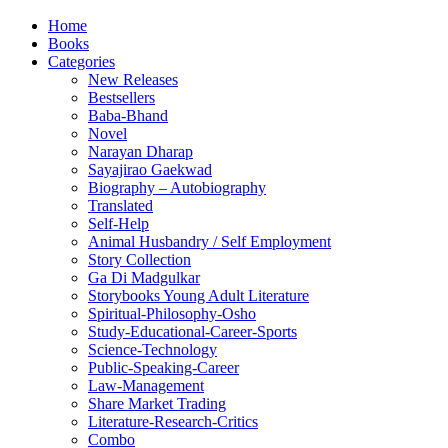
Home
Books
Categories
New Releases
Bestsellers
Baba-Bhand
Novel
Narayan Dharap
Sayajirao Gaekwad
Biography – Autobiography
Translated
Self-Help
Animal Husbandry / Self Employment
Story Collection
Ga Di Madgulkar
Storybooks Young Adult Literature
Spiritual-Philosophy-Osho
Study-Educational-Career-Sports
Science-Technology
Public-Speaking-Career
Law-Management
Share Market Trading
Literature-Research-Critics
Combo