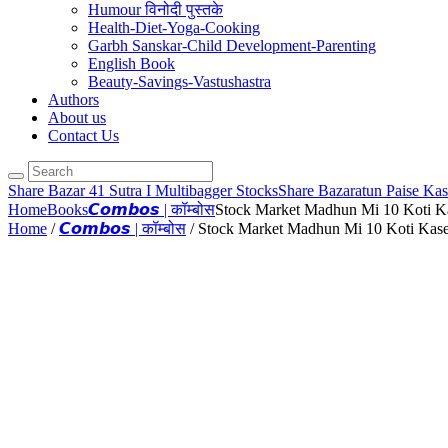
Humour विनोदी पुस्तके
Health-Diet-Yoga-Cooking
Garbh Sanskar-Child Development-Parenting
English Book
Beauty-Savings-Vastushastra
Authors
About us
Contact Us
Share Bazar 41 Sutra I Multibagger Stocks
Share Bazaratun Paise Ka
Home
Books
𝘾𝙤𝙢𝙗𝙤𝙨 | कॉम्बोस
Stock Market Madhun Mi 10 Koti K
Home
/
𝘾𝙤𝙢𝙗𝙤𝙨 | कॉम्बोस
/ Stock Market Madhun Mi 10 Koti Kase