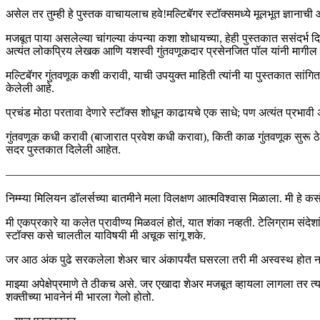
असेल तर तुम्ही हे पुस्तक वाचायलाच हवे!मल्टिबॅगर स्टॉक्समध्ये मूलभूत ज्ञाना
मजबूत पाया असलेल्या चांगल्या कंपन्या कशा शोधायच्या, हेही पुस्तकात ससंदर्भ द
अत्यंत लोकप्रिय लेखक आणि यशस्वी गुंतवणूकदार प्रसेनजित पॉल यांनी मागील दहा
मल्टिबॅगर गुंतवणूक कशी करावी, याची उपयुक्त माहिती त्यांनी या पुस्तकात स
केलेली आहे.
प्रचंड मोठा परतावा देणारे स्टॉक्स शोधून काढायचे एक साधे; पण अत्यंत प्रभावी 
गुंतवणूक कधी करावी (बाजारात प्रवेश कधी करावा), किती काळ गुंतवणूक सुरू ठेवाव
सदर पुस्तकात दिलेली आहेत.
———————————————————————————
निम्म्या मिलियन डॉलर्सच्या बातमीने मला विलक्षण आत्मविश्वास मिळाला. मी हे कसं
मी एकप्रकारे या कलेत प्रावीण्य मिळवलं होतं, यात शंका नव्हती. टेलिग्राम संदे
स्टॉक्स कसे चालतील याविषयी मी अचूक सांगू शके.
जर आठ अंक पुढे सरकलेला शेअर चार अंकापर्यंत घसरला तरी मी अस्वस्थ होत न
माझ्या अपेक्षेप्रमाणे ते ठीकच असे. जर एखादा शेअर मजबूत व्हायला लागला तर त्य
शक्तीच्या भावनेनं मी भारला गेलो होतो.