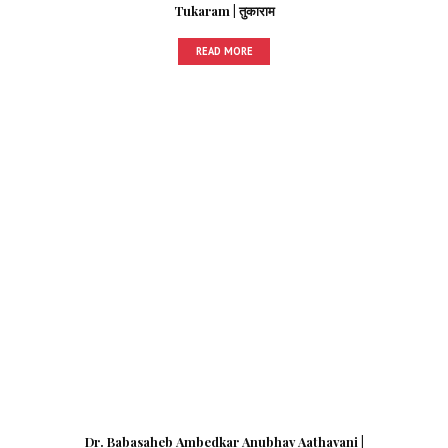
Tukaram | तुकाराम
READ MORE
Dr. Babasaheb Ambedkar Anubhav Aathavani |