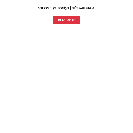
Vatevarlya Savlya | वाटेवरल्या सावल्या
READ MORE