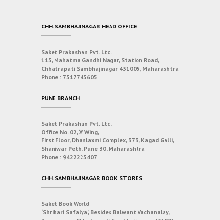
CHH. SAMBHAJINAGAR HEAD OFFICE
Saket Prakashan Pvt. Ltd.
115, Mahatma Gandhi Nagar, Station Road,
Chhatrapati Sambhajinagar 431005, Maharashtra
Phone :
7517745605
PUNE BRANCH
Saket Prakashan Pvt. Ltd.
Office No. 02, ‘A’ Wing,
First Floor, Dhanlaxmi Complex, 373, Kagad Galli,
Shaniwar Peth, Pune 30, Maharashtra
Phone :
9422225407
CHH. SAMBHAJINAGAR BOOK STORES
Saket Book World
‘Shrihari Safalya’, Besides Balwant Vachanalay,