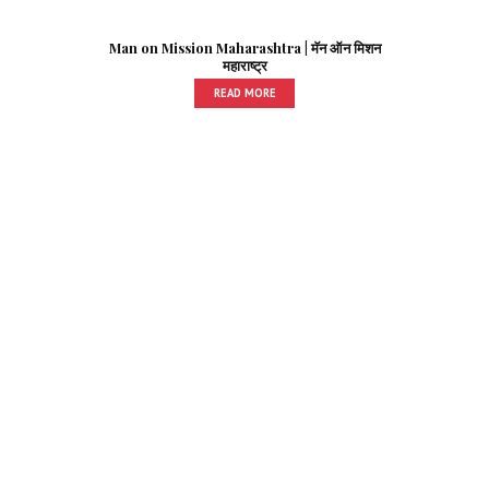
Man on Mission Maharashtra | मॅन ऑन मिशन
महाराष्ट्र
READ MORE