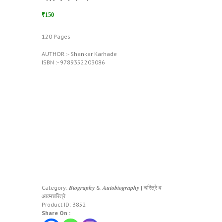
₹150
120 Pages
AUTHOR :- Shankar Karhade
ISBN :- 9789352203086
Category:
𝑩𝒊𝒐𝒈𝒓𝒂𝒑𝒉𝒚 & 𝑨𝒖𝒕𝒐𝒃𝒊𝒐𝒈𝒓𝒂𝒑𝒉𝒚 | चरित्रे व
आत्मचरित्रे
Product ID:
3852
Share On :