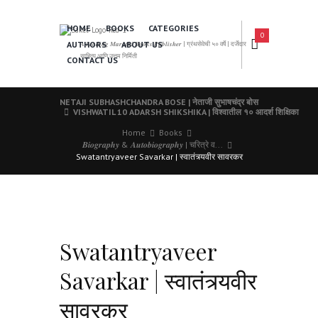
HOME
BOOKS
CATEGORIES
0
AUTHORS
ABOUT US
𝑨 𝑳𝒆𝒂𝒅𝒊𝒏𝒈 𝑴𝒂𝒓𝒂𝒕𝒉𝒊 𝑩𝒐𝒐𝒌𝒔 𝑷𝒖𝒃𝒍𝒊𝒔𝒉𝒆𝒓 | ग्रंथसेवेची ५० वर्षे | दर्जेदार
साहित्य आणि उत्तम निर्मिती
CONTACT US
NETAJI SUBHASHCHANDRA BOSE | नेताजी सुभाषचंद्र बोस
VISHWATIL 10 ADARSH SHIKSHIKA | विश्वातील १० आदर्श शिक्षिका
Home
Books
𝑩𝒊𝒐𝒈𝒓𝒂𝒑𝒉𝒚 & 𝑨𝒖𝒕𝒐𝒃𝒊𝒐𝒈𝒓𝒂𝒑𝒉𝒚 | चरित्रे व...
Swatantryaveer Savarkar | स्वातंत्र्यवीर सावरकर
Swatantryaveer
Savarkar | स्वातंत्र्यवीर
सावरकर