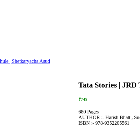
hule | Shetkaryacha Asud
Tata Stories | JRD 
₹749
680 Pages
AUTHOR :- Harish Bhatt , Sud
ISBN :- 978-9352205561