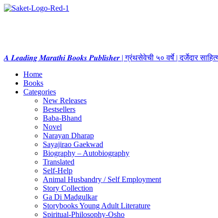
𝑨 𝑳𝒆𝒂𝒅𝒊𝒏𝒈 𝑴𝒂𝒓𝒂𝒕𝒉𝒊 𝑩𝒐𝒐𝒌𝒔 𝑷𝒖𝒃𝒍𝒊𝒔𝒉𝒆𝒓 | ग्रंथसेवेची ५० वर्षे | दर्जेदार स
Home
Books
Categories
New Releases
Bestsellers
Baba-Bhand
Novel
Narayan Dharap
Sayajirao Gaekwad
Biography – Autobiography
Translated
Self-Help
Animal Husbandry / Self Employment
Story Collection
Ga Di Madgulkar
Storybooks Young Adult Literature
Spiritual-Philosophy-Osho