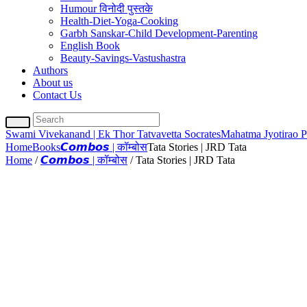
Humour विनोदी पुस्तके
Health-Diet-Yoga-Cooking
Garbh Sanskar-Child Development-Parenting
English Book
Beauty-Savings-Vastushastra
Authors
About us
Contact Us
Swami Vivekanand | Ek Thor Tatvavetta Socrates
Mahatma Jyotirao P
Home
Books
𝘾𝙤𝙢𝙗𝙤𝙨 | कॉम्बोस
Tata Stories | JRD Tata
Home
/
𝘾𝙤𝙢𝙗𝙤𝙨 | कॉम्बोस
/ Tata Stories | JRD Tata