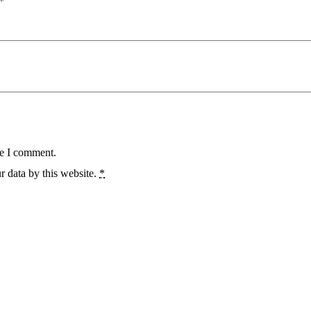
*
me I comment.
r data by this website.
*