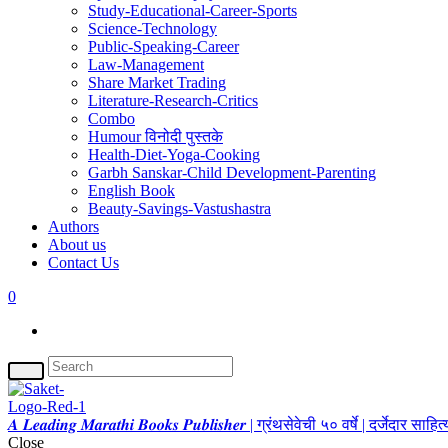
Study-Educational-Career-Sports
Science-Technology
Public-Speaking-Career
Law-Management
Share Market Trading
Literature-Research-Critics
Combo
Humour विनोदी पुस्तके
Health-Diet-Yoga-Cooking
Garbh Sanskar-Child Development-Parenting
English Book
Beauty-Savings-Vastushastra
Authors
About us
Contact Us
0
𝑨 𝑳𝒆𝒂𝒅𝒊𝒏𝒈 𝑴𝒂𝒓𝒂𝒕𝒉𝒊 𝑩𝒐𝒐𝒌𝒔 𝑷𝒖𝒃𝒍𝒊𝒔𝒉𝒆𝒓 | ग्रंथसेवेची ५० वर्षे | दर्जेदार स
Close