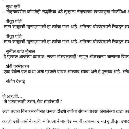
‘
– सुधा मूर्ती
– ‘नेतृत्वावरील कोणतेही सैद्धांतिक धडे तुम्हाला नेतृत्वाच्या खऱ्याखुऱ्या गोष्ट
– पीयूष पांडे
‘टाटा समूहाची मूल्यप्रणाली हा त्यांचा गाभा आहे. अतिशय चोखंदळपणे निवडून 
– पीयूष पांडे
‘टाटा समूहाची मूल्यप्रणाली हा त्यांचा गाभा आहे. अतिशय चोखंदळपणे निवडून 
– सुनील कांत मुंजाल
‘हे पुस्तक आजच्या काळात ‘सजग भांडवलशाही’ म्हणून ओळखल्या जाणाऱ्या विषयास
– अंबी परमेश्वरन
‘एका वेळेस एक कथा अशा प्रकारे वाचत आस्वाद घ्यावा असे हे पुस्तक आहे. अने
– संतोष देसाई
———————————————————————————
जे.आर.डी….
‘जे भारतासाठी उत्तम, तेच टाटांसाठी!’
अशा उदात्त विचारसरणीसह तब्बल दीडशे वर्षांचा संपन्न वारसा असलेल्या टाटा उद
आदर्श उद्योजकतेचे आणि व्यक्तित्वाचे मानदंड ज्यांनी आपल्या उन्नत कृतींतून उभ