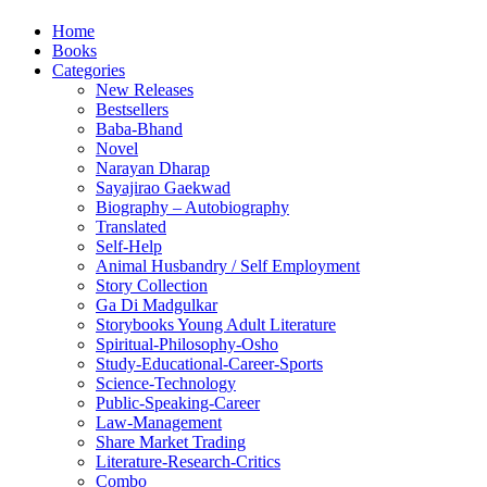
Home
Books
Categories
New Releases
Bestsellers
Baba-Bhand
Novel
Narayan Dharap
Sayajirao Gaekwad
Biography – Autobiography
Translated
Self-Help
Animal Husbandry / Self Employment
Story Collection
Ga Di Madgulkar
Storybooks Young Adult Literature
Spiritual-Philosophy-Osho
Study-Educational-Career-Sports
Science-Technology
Public-Speaking-Career
Law-Management
Share Market Trading
Literature-Research-Critics
Combo