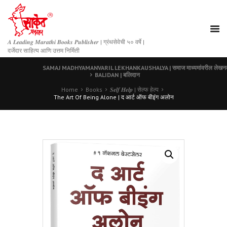
𝑨 𝑳𝒆𝒂𝒅𝒊𝒏𝒈 𝑴𝒂𝒓𝒂𝒕𝒉𝒊 𝑩𝒐𝒐𝒌𝒔 𝑷𝒖𝒃𝒍𝒊𝒔𝒉𝒆𝒓 | ग्रंथसेवेची ५० वर्षे |
दर्जेदार साहित्य आणि उत्तम निर्मिती
SAMAJ MADHYAMANVARIL LEKHANKAUSHALYA | समाज माध्यमांवरील लेखन
BALIDAN | बलिदान
Home
Books
𝑺𝒆𝒍𝒇 𝑯𝒆𝒍𝒑 | सेल्फ हेल्प
The Art Of Being Alone | द आर्ट ऑफ बीइंग अलोन