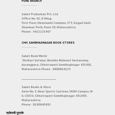
PUNE BRANCH
Saket Prakashan Pvt. Ltd.
Office No. 02, ‘A’ Wing,
First Floor, Dhanlaxmi Complex, 373, Kagad Galli,
Shaniwar Peth, Pune 30, Maharashtra
Phone :
9422225407
CHH. SAMBHAJINAGAR BOOK STORES
Saket Book World
‘Shrihari Safalya’, Besides Balwant Vachanalay,
Aurangpura, Chhatrapati Sambhajinagar 431001,
Maharashtra
Phone :
8888864229
___________________________
Saket Books & More
Gate No. 3, Near Sports Canteen, MGM Campus, N-
6, CIDCO, Chhatrapati Sambhajinagar 431003,
Maharashtra
Phone :
8180045892
साकेतची पुस्तके