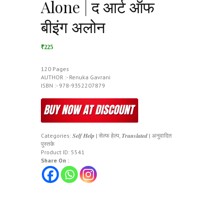
Alone | द आर्ट ऑफ
बीइंग अलोन
₹225
120 Pages
AUTHOR :- Renuka Gavrani
ISBN :- 978-9352207879
Categories:
𝑺𝒆𝒍𝒇 𝑯𝒆𝒍𝒑 | सेल्फ हेल्प
,
𝑻𝒓𝒂𝒏𝒔𝒍𝒂𝒕𝒆𝒅 | अनुवादित
पुस्तके
Product ID:
5541
Share On :