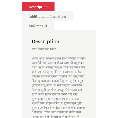
Description
Additional information
Reviews (0)
Description
स्वतःचे बनायला शिका.’
आपण अशा जगामध्ये राहतो, जिथे कोणीही व्यक्ती व
कोणतीही गोष्ट आपल्यासोबत कायमची राहू शकत
नाही. आपण अतिउत्पादनक्षम वातावरण निर्माण केले
आहे, ज्यामध्ये तुमच्या मित्रांना कामाच्या अधिक
चांगल्या संधींसाठी दुसऱ्या शहरात जावे लागू शकते
किंवा तुम्हाला अभ्यासासाठी तुमच्या कुटुंबापासून
दूर जावे लागू शकते. या सतत बदलत असलेल्या
चित्रात तुम्ही एक गोष्ट समजून घेणे गरजेचे आहे,
एकटे असणे म्हणजे एकाकी असणे नव्हे. तुम्ही
तुमच्यासोबत आहात एवढाच त्याचा अर्थ आहे !
‘द आर्ट ऑफ बीइंग अलोन’ या पुस्तकातून तुम्ही
तुमच्या एकटेपणाचे रूपांतर ‘एकांतात’ कसे करायचे
ते शिकाल. तसेच, एकटे राहण्याच्या कलेत कसे
पारंगत व्हायचे ते शिकाल आणि तुमचे ‘सध्याचे