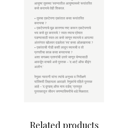
आयुष्य’ तुमच्या ‘स्वप्नातील आयुष्यामध्ये’ रूपांतरित
कसे करायचे तेही शिकाल.
• तुमचा एकटेपणा एकांतात कसा रूपांतरित
करायचा ?
• एकटेपणाचे मूळ कारणच नष्ट करून एकटेपणाचे
भय कसे दूर करायचे ? स्वतःच्याच प्रेमात
पडण्यासाठी स्वतःला कसे जाणून घ्यायचे व आपल्या
अंतरंगात खोलवर दडलेला ‘स्व’ कसा ओळखायचा ?
• एकांताची गोडी कशी लावून घ्यायची व तो
प्रगतीचा काळ कसा बनवायचा ?
अशा सगळ्या प्रश्नांची उत्तरे जाणून घेण्यासाठी
आवर्जून वाचावे असे पुस्तक – ‘द आर्ट ऑफ बीइंग
अलोन.’
रेणुका गवरानी यांना त्यांचे अनुभव व निरीक्षणे
यांविषयी लिहायला आवडते. रेणुकांचे पहिले पुस्तक
आहे – ‘द वूण्डस् ऑफ माय वर्डस्.’ प्रस्तुत
पुस्तकातून जीवन जगण्याविषयीचे धडे मिळतात.
Related products