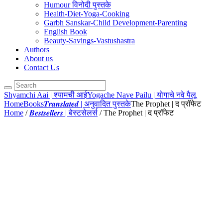
Humour विनोदी पुस्तके
Health-Diet-Yoga-Cooking
Garbh Sanskar-Child Development-Parenting
English Book
Beauty-Savings-Vastushastra
Authors
About us
Contact Us
Shyamchi Aai | श्यामची आई
Yogache Nave Pailu | योगाचे नवे पैलू
Home
Books
𝑻𝒓𝒂𝒏𝒔𝒍𝒂𝒕𝒆𝒅 | अनुवादित पुस्तके
The Prophet | द प्रॉफेट
Home
/
𝑩𝒆𝒔𝒕𝒔𝒆𝒍𝒍𝒆𝒓𝒔 | बेस्टसेलर्स
/ The Prophet | द प्रॉफेट