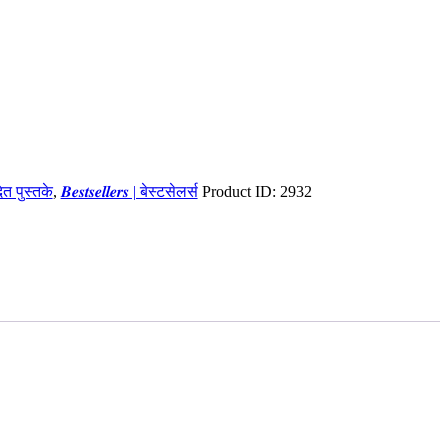
ादित पुस्तके
,
𝑩𝒆𝒔𝒕𝒔𝒆𝒍𝒍𝒆𝒓𝒔 | बेस्टसेलर्स
Product ID:
2932