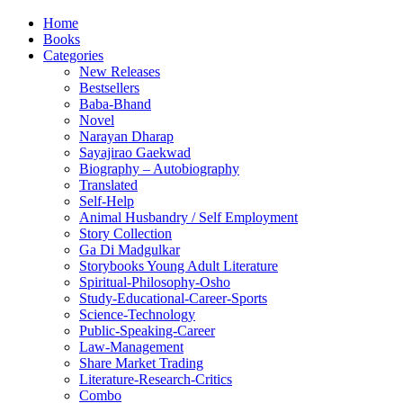
Home
Books
Categories
New Releases
Bestsellers
Baba-Bhand
Novel
Narayan Dharap
Sayajirao Gaekwad
Biography – Autobiography
Translated
Self-Help
Animal Husbandry / Self Employment
Story Collection
Ga Di Madgulkar
Storybooks Young Adult Literature
Spiritual-Philosophy-Osho
Study-Educational-Career-Sports
Science-Technology
Public-Speaking-Career
Law-Management
Share Market Trading
Literature-Research-Critics
Combo