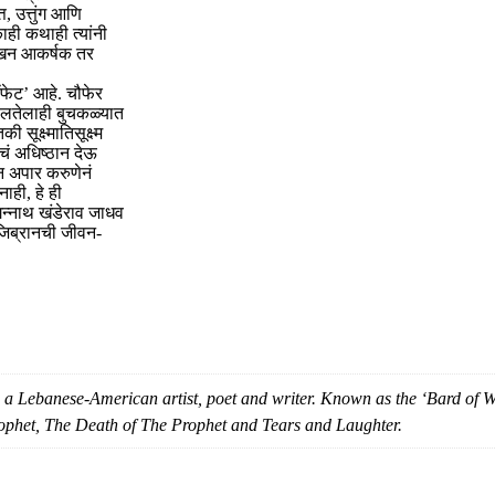
, उत्तुंग आणि
काही कथाही त्यांनी
 लेखन आकर्षक तर
ॉफेट’ आहे. चौफेर
खोलतेलाही बुचकळ्यात
ूक्ष्मातिसूक्ष्म
चं अधिष्ठान देऊ
ान अपार करुणेनं
ाही, हे ही
गन्नाथ खंडेराव जाधव
े जिब्रानची जीवन-
a Lebanese-American artist, poet and writer. Known as the ‘Bard of Was
ophet, The Death of The Prophet and Tears and Laughter.