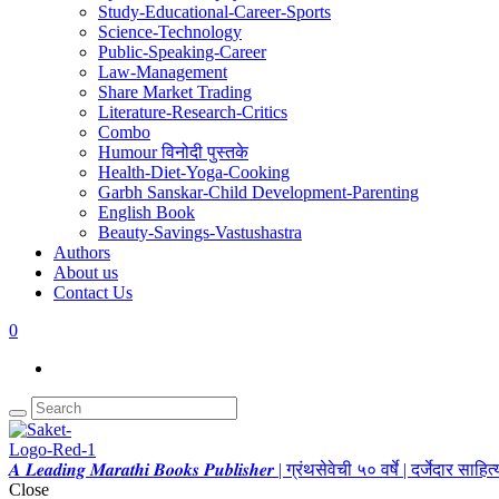
Study-Educational-Career-Sports
Science-Technology
Public-Speaking-Career
Law-Management
Share Market Trading
Literature-Research-Critics
Combo
Humour विनोदी पुस्तके
Health-Diet-Yoga-Cooking
Garbh Sanskar-Child Development-Parenting
English Book
Beauty-Savings-Vastushastra
Authors
About us
Contact Us
0
𝑨 𝑳𝒆𝒂𝒅𝒊𝒏𝒈 𝑴𝒂𝒓𝒂𝒕𝒉𝒊 𝑩𝒐𝒐𝒌𝒔 𝑷𝒖𝒃𝒍𝒊𝒔𝒉𝒆𝒓 | ग्रंथसेवेची ५० वर्षे | दर्जेदार स
Close