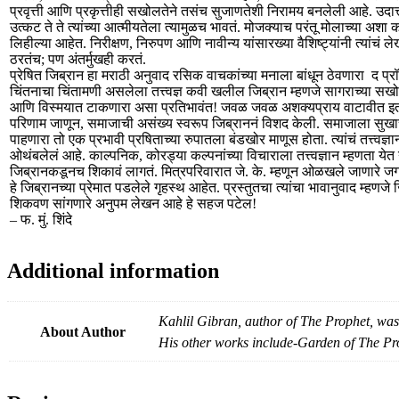
प्रवृत्ती आणि प्रकृत्तीही सखोलतेने तसंच सुजाणतेशी निरामय बनलेली आहे. उदात्त
उत्कट ते ते त्यांच्या आत्मीयतेला त्यामुळच भावतं. मोजक्याच परंतू मोलाच्या अशा 
लिहील्या आहेत. निरीक्षण, निरुपण आणि नावीन्य यांसारख्या वैशिष्ट्यांनी त्यांचं
ठरतंच; पण अंतर्मुखही करतं.
प्रेषित जिब्रान हा मराठी अनुवाद रसिक वाचकांच्या मनाला बांधून ठेवणारा द प्र
चिंतनाचा चिंतामणी असलेला तत्त्वज्ञ कवी खलील जिब्रान म्हणजे सागराच्या स
आणि विस्मयात टाकणारा असा प्रतिभावंत! जवळ जवळ अशक्यप्राय वाटावीत इतकी स
परिणाम जाणून, समाजाची असंख्य स्वरूप जिब्राननं विशद केली. समाजाला सुखा
पाहणारा तो एक प्रभावी प्रषिताच्या रुपातला बंडखोर माणूस होता. त्यांचं तत्त्वज्ञ
ओथंबलेलं आहे. काल्पनिक, कोरड्या कल्पनांच्या विचाराला तत्त्वज्ञान म्हणता येत न
जिब्रानकडूनच शिकावं लागतं. मित्रपरिवारात जे. के. म्हणून ओळखले जाणारे ज
हे जिब्रानच्या प्रेमात पडलेले गृहस्थ आहेत. प्रस्तुतचा त्यांचा भावानुवाद म्हणज
शिकवण सांगणारे अनुपम लेखन आहे हे सहज पटेल!
– फ. मुं. शिंदे
Additional information
Kahlil Gibran, author of The Prophet, was 
About Author
His other works include-Garden of The Pr