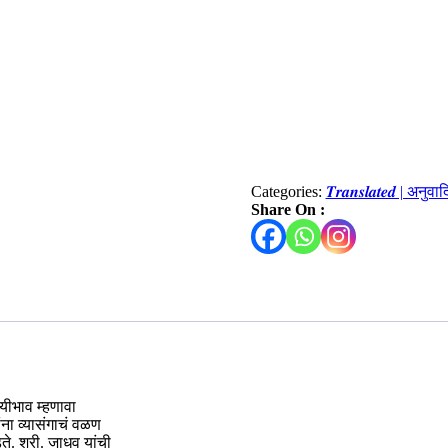
Categories:
𝑻𝒓𝒂𝒏𝒔𝒍𝒂𝒕𝒆𝒅 | अनुव
Share On :
ायीभाव म्हणावा
ंना व्यासंगाचं वळण
. श्री. जाधव यांची