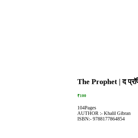
The Prophet | द प्रॉ
₹100
104Pages
AUTHOR :- Khalil Gibran
ISBN:- 9788177864854