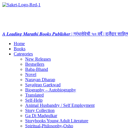
𝑨 𝑳𝒆𝒂𝒅𝒊𝒏𝒈 𝑴𝒂𝒓𝒂𝒕𝒉𝒊 𝑩𝒐𝒐𝒌𝒔 𝑷𝒖𝒃𝒍𝒊𝒔𝒉𝒆𝒓 | ग्रंथसेवेची ५० वर्षे | दर्जेदार स
Home
Books
Categories
New Releases
Bestsellers
Baba-Bhand
Novel
Narayan Dharap
Sayajirao Gaekwad
Biography – Autobiography
Translated
Self-Help
Animal Husbandry / Self Employment
Story Collection
Ga Di Madgulkar
Storybooks Young Adult Literature
Spiritual-Philosophy-Osho