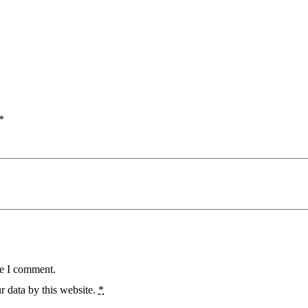
*
me I comment.
r data by this website.
*