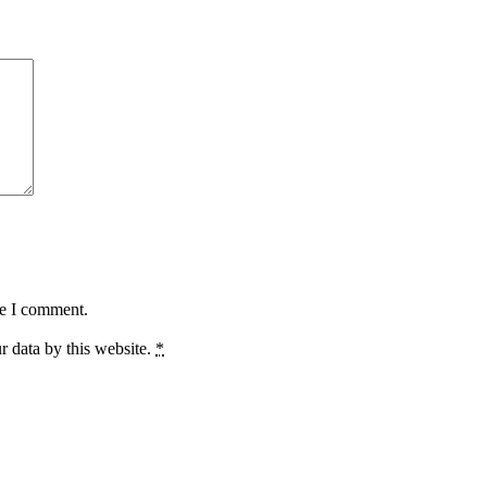
me I comment.
r data by this website.
*