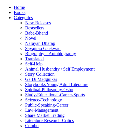
Home
Books
Categories
New Releases
Bestsellers
Baba-Bhand
Novel
Narayan Dharap
Sayajirao Gaekwad
Biography – Autobiography
Translated
Self-Help
Animal Husbandry / Self Employment
Story Collection
Ga Di Madgulkar
Storybooks Young Adult Literature
Spiritual-Philosophy-Osho
Study-Educational-Career-Sports
Science-Technology
Public-Speaking-Career
Law-Management
Share Market Trading
Literature-Research-Critics
Combo