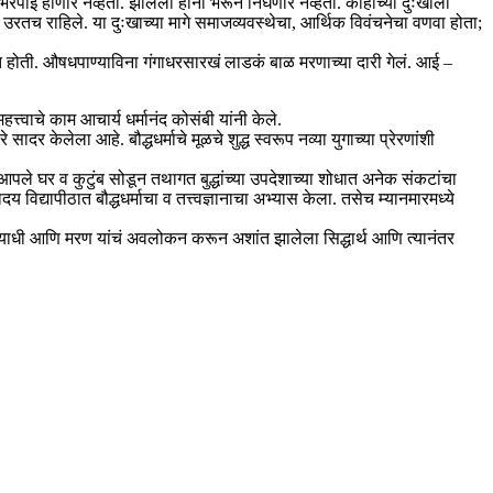
रपाई होणार नव्हती. झालेली हानी भरून निघणार नव्हती. काहींच्या दुःखाला
ःख उरतच राहिले. या दुःखाच्या मागे समाजव्यवस्थेचा, आर्थिक विवंचनेचा वणवा होता;
होत होती. औषधपाण्याविना गंगाधरसारखं लाडकं बाळ मरणाच्या दारी गेलं. आई –
त्वाचे काम आचार्य धर्मानंद कोसंबी यांनी केले.
दर केलेला आहे. बौद्धधर्माचे मूळचे शुद्ध स्वरूप नव्या युगाच्या प्रेरणांशी
 आपले घर व कुटुंब सोडून तथागत बुद्धांच्या उपदेशाच्या शोधात अनेक संकटांचा
 विद्यापीठात बौद्धधर्माचा व तत्त्वज्ञानाचा अभ्यास केला. तसेच म्यानमारमध्ये
 व्याधी आणि मरण यांचं अवलोकन करून अशांत झालेला सिद्धार्थ आणि त्यानंतर