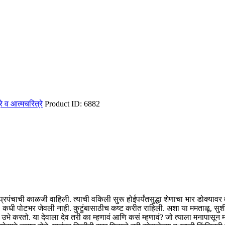
रित्रे व आत्मचरित्रे
Product ID:
6882
स प्रपंचाची काळजी वाहिली. त्याची वकिली सुरू होईपर्यंतसुद्धा शेणाचा भार डोक्या
कधी पोटभर जेवली नाही. कुटुंबासाठीच कष्ट करीत राहिली. अशा या ममताळू, सुशील 
गर उभे करतो. या देवाला देव तरी का म्हणावं आणि कसं म्हणावं? जो त्याला मनापासून 