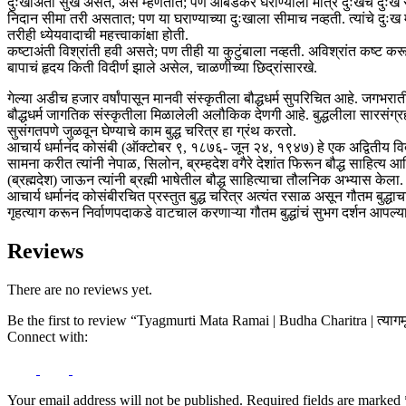
दुःखाअंती सुख असते, असे म्हणतात; पण आंबेडकर घराण्याला मात्र दुःखच दुःख स
निदान सीमा तरी असतात; पण या घराण्याच्या दुःखाला सीमाच नव्हती. त्यांचे दुःख म्
तरीही ध्येयवादाची महत्त्वाकांक्षा होती.
कष्टाअंती विश्रांती हवी असते; पण तीही या कुटुंबाला नव्हती. अविश्रांत कष्ट 
बापाचं हृदय किती विदीर्ण झाले असेल, चाळणीच्या छिद्रांसारखे.
गेल्या अडीच हजार वर्षांपासून मानवी संस्कृतीला बौद्धधर्म सुपरिचित आहे. जगभरात
बौद्धधर्म जागतिक संस्कृतीला मिळालेली अलौकिक देणगी आहे. बुद्धलीला सारसंग्रहातील 
सुसंगतपणे जुळवून घेण्याचे काम बुद्ध चरित्र हा ग्रंथ करतो.
आचार्य धर्मानंद कोसंबी (ऑक्टोबर ९, १८७६- जून २४, १९४७) हे एक अद्वितीय विद्वा
सामना करीत त्यांनी नेपाळ, सिलोन, ब्रम्हदेश वगैरे देशांत फिरून बौद्ध साहित्य आण
(ब्रह्मदेश) जाऊन त्यांनी ब्रह्मी भाषेतील बौद्ध साहित्याचा तौलनिक अभ्यास केला.
आचार्य धर्मानंद कोसंबीरचित प्रस्तुत बुद्ध चरित्र अत्यंत रसाळ असून गौतम बु
गृहत्याग करून निर्वाणपदाकडे वाटचाल करणाऱ्या गौतम बुद्धांचं सुभग दर्शन आपल्य
Reviews
There are no reviews yet.
Be the first to review “Tyagmurti Mata Ramai | Budha Charitra | त्यागमूर्त
Connect with:
Your email address will not be published.
Required fields are marked