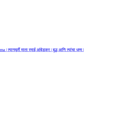
गमूर्ती माता रमाई आंबेडकर | बुद्ध आणि त्यांचा धम्म |