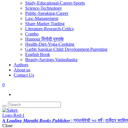
Study-Educational-Career-Sports
Science-Technology
Public-Speaking-Career
Law-Management
Share Market Trading
Literature-Research-Critics
Combo
Humour विनोदी पुस्तके
Health-Diet-Yoga-Cooking
Garbh Sanskar-Child Development-Parenting
English Book
Beauty-Savings-Vastushastra
Authors
About us
Contact Us
0
𝑨 𝑳𝒆𝒂𝒅𝒊𝒏𝒈 𝑴𝒂𝒓𝒂𝒕𝒉𝒊 𝑩𝒐𝒐𝒌𝒔 𝑷𝒖𝒃𝒍𝒊𝒔𝒉𝒆𝒓 | ग्रंथसेवेची ५० वर्षे | दर्जेदार स
Close