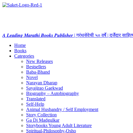
𝑨 𝑳𝒆𝒂𝒅𝒊𝒏𝒈 𝑴𝒂𝒓𝒂𝒕𝒉𝒊 𝑩𝒐𝒐𝒌𝒔 𝑷𝒖𝒃𝒍𝒊𝒔𝒉𝒆𝒓 | ग्रंथसेवेची ५० वर्षे | दर्जेदार स
Home
Books
Categories
New Releases
Bestsellers
Baba-Bhand
Novel
Narayan Dharap
Sayajirao Gaekwad
Biography – Autobiography
Translated
Self-Help
Animal Husbandry / Self Employment
Story Collection
Ga Di Madgulkar
Storybooks Young Adult Literature
Spiritual-Philosophy-Osho