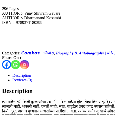
296 Pages
AUTHOR :- Vijay Shivram Gavare
AUTHOR :- Dharmanand Kosambi
ISBN :- ‎9789371180399
Categories:
𝘾𝙤𝙢𝙗𝙤𝙨 | कॉम्बोस
,
𝑩𝒊𝒐𝒈𝒓𝒂𝒑𝒉𝒚 & 𝑨𝒖𝒕𝒐𝒃𝒊𝒐𝒈𝒓𝒂𝒑𝒉𝒚 | च
Share On :
Description
Reviews (0)
Description
त्या मातेनं तरी किती दुःख सोसायचं. भीमा विलायतेला होता तेव्हा तिनं रात्रंदिव
लाजली नाही. थकली नाही, दमली नाही. स्वत: वाट्टेल तेवढे कष्ट उपसत राहिली. 
किती दुष्ट. अशाच पुण्यवान माणसांच्या पाठीशी लागतो. त्यांच्यासमोर दुःखाचे डों