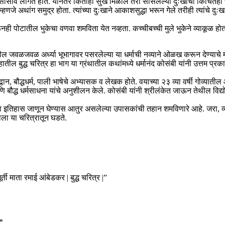
ोसावे लागत होते. यानंतर कितीही सुख मिळाले तरी सोसलेल्या दुःखाची किंचितही भ
हणजे अथांग समुद्र होता. त्यांच्या दुःखाने आकाशसुद्धा भरून गेले तरीही त्यांचे दु
करूनही पोटातील भुकेचा वणवा शमविता येत नव्हता. कच्चीबच्ची मुले भुकेने व्याकूळ 
ील जवळजवळ अर्ध्या भूभागावर पसरलेल्या या धर्माची नव्याने ओळख करून देण्याचे महत्
बुद्ध चरित्र हा भाग या ग्रंथातील कथांमध्ये धर्मानंद कोसंबी यांनी उत्तम प्रकारे सा
न, बौद्धधर्म, पाली भाषेचे अभ्यासक व लेखक होते. वयाच्या २३ व्या वर्षी गोव्यातील
ि बौद्ध धर्मसाधना यांचे अनुशीलन केले. कोसंबी यांनी श्रीलंकेत जाऊन तेथील विद्योदय
द्धाचा इतिहास जाणून घेण्यास आतुर असलेल्या उपासकांची तहान शमविणारे आहे. जरा,
ाला या चरित्रातून घडते.
ी माता रमाई आंबेडकर | बुद्ध चरित्र |”
*