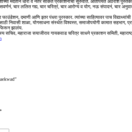
ाच्या मदतीनं धारा व नंतर साकेत प्रकाशनाची सुरुवात. आतापर्यंत अठराशे पुस्तका
रवासवर्णनं, चार ललित गद्य, चार चरित्रं, चार आरोग्य व योग, नऊ संपादनं, चार अन
फाउंडेशन, दमाणी आणि इतर पंधरा पुरस्कार. त्यांच्या साहित्यावर पाच विद्याथ्यांच
ांसाठी निवासी शाळा, योगसाधना संस्थेत विश्वस्त, समाजोपयोगी कामात सहभाग, 
 फिरून झालंय.
च सदस्य सचिव, महाराजा सयाजीराव गायकवाड चरित्र साधने प्रकाशन समिती, महाराष्ट्
m
 Gaekwad”
*