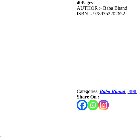
40Pages
AUTHOR :- Baba Bhand
ISBN :- 9789352202652
Categories:
𝑩𝒂𝒃𝒂 𝑩𝒉𝒂𝒏𝒅 | बाब
Share On :