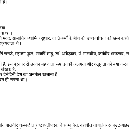
 हैं।
लिया।
जाना था।
ं को मदद, सामाजिक-धार्मिक सुधार, जाति-धर्मों के बीच की उच्च-नीचता को खत्म कर
श्रयदाता थे।
 रानडे, महात्मा फुले, राजर्षि शाहू, डॉ. आंबेड़कर, पं. मालवीय, कर्मवीर भाऊराव, स्
चुकी है, इस प्रकार से उनका यह दाता रूप उनकी अलगता और अद्भुतता को बयां करत
 लेखक है,
और दैनंदिनी देश का अनमोल खजाना है।
ारत ही सपना था।
वीत बालवीर चळवळीत राष्ट्रपतीपदकाने सन्मानित. दहावीत जागतिक स्काउट-गाइड मेळ