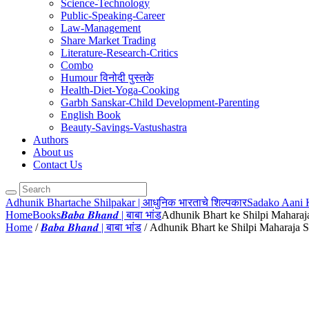
Science-Technology
Public-Speaking-Career
Law-Management
Share Market Trading
Literature-Research-Critics
Combo
Humour विनोदी पुस्तके
Health-Diet-Yoga-Cooking
Garbh Sanskar-Child Development-Parenting
English Book
Beauty-Savings-Vastushastra
Authors
About us
Contact Us
Adhunik Bhartache Shilpakar | आधुनिक भारताचे शिल्पकार
Sadako Aani K
Home
Books
𝑩𝒂𝒃𝒂 𝑩𝒉𝒂𝒏𝒅 | बाबा भांड
Adhunik Bhart ke Shilpi Mahara
Home
/
𝑩𝒂𝒃𝒂 𝑩𝒉𝒂𝒏𝒅 | बाबा भांड
/ Adhunik Bhart ke Shilpi Maharaja 