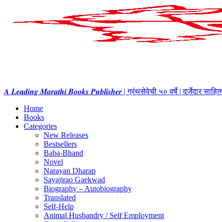
𝑨 𝑳𝒆𝒂𝒅𝒊𝒏𝒈 𝑴𝒂𝒓𝒂𝒕𝒉𝒊 𝑩𝒐𝒐𝒌𝒔 𝑷𝒖𝒃𝒍𝒊𝒔𝒉𝒆𝒓 | ग्रंथसेवेची ५० वर्षे | दर्जेदार स
Home
Books
Categories
New Releases
Bestsellers
Baba-Bhand
Novel
Narayan Dharap
Sayajirao Gaekwad
Biography – Autobiography
Translated
Self-Help
Animal Husbandry / Self Employment