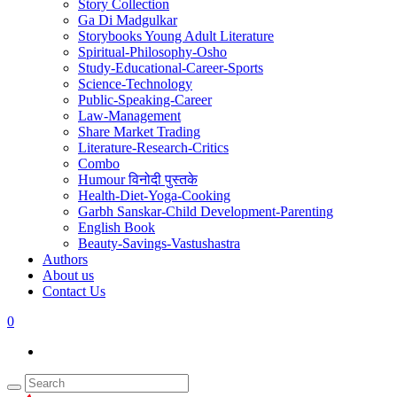
Story Collection
Ga Di Madgulkar
Storybooks Young Adult Literature
Spiritual-Philosophy-Osho
Study-Educational-Career-Sports
Science-Technology
Public-Speaking-Career
Law-Management
Share Market Trading
Literature-Research-Critics
Combo
Humour विनोदी पुस्तके
Health-Diet-Yoga-Cooking
Garbh Sanskar-Child Development-Parenting
English Book
Beauty-Savings-Vastushastra
Authors
About us
Contact Us
0