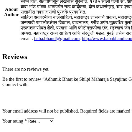
स्वप्न होतं. सहावीपासून लेखनास सुरुवात. १९७५ साली पत्नी सौ. आश
बाबा भांड यांच्या आतापर्यंत नऊ कादंबऱ्या, दोन कथासंग्रह, चार प्
About
सत्तावीस नवसाक्षरांची पुस्तके प्रकाशित.
Author
साहित्य अकादमीचा बालसाहित्य, महाराष्ट्र शासनाचे अकरा, महाराष्ट्र 
जन्मगावी पाणलोटक्षेत्र विकास, वाचनालय, गरीब अपंग-मूकबधिर मुल
प्रकाशनासोबत शेती, प्रवास आणि फोटोग्राफीचा छंद. महत्त्वाचं जग
अध्यक्ष, महाराष्ट्र राज्य साहित्य आणि संस्कृती मंडळ, मुंबई, तसे
email :
baba.bhand@gmail.com
,
http://www.bababhand.co
Reviews
There are no reviews yet.
Be the first to review “Adhunik Bhart ke Shilpi Maharaja Sayajirao
Connect with:
Your email address will not be published.
Required fields are marked
Your rating
*