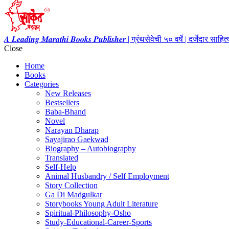
𝑨 𝑳𝒆𝒂𝒅𝒊𝒏𝒈 𝑴𝒂𝒓𝒂𝒕𝒉𝒊 𝑩𝒐𝒐𝒌𝒔 𝑷𝒖𝒃𝒍𝒊𝒔𝒉𝒆𝒓 | ग्रंथसेवेची ५० वर्षे | दर्जेदार स
Close
Home
Books
Categories
New Releases
Bestsellers
Baba-Bhand
Novel
Narayan Dharap
Sayajirao Gaekwad
Biography – Autobiography
Translated
Self-Help
Animal Husbandry / Self Employment
Story Collection
Ga Di Madgulkar
Storybooks Young Adult Literature
Spiritual-Philosophy-Osho
Study-Educational-Career-Sports