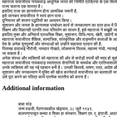
महाराजा सयाजीराव गायकवाड़ आधुनिक भारत की निर्मिति प्रक्रिया के एक शिल्पी
राज्य चलाना एक शास्त्र है।
इसलिए राजा का ज्ञानसंपन्न होना अत्यधिक जरूरी है,
इसे जानकर सयाजीराव ने स्वयं ज्ञान पाया।
दुनियाभर की शासन पद्धतियों का अध्ययन किया।
सुशासन और जनता के ज्ञानात्मक प्रबोधन कार्य से जनकल्याण का व्रत हाथ में 
शिक्षण और विज्ञानही प्रगति तथा परिवर्तन का साधन है, इसे महाराजा ने बखूबी 
इसलिए मुफ्त और अनिवार्य प्राथमिक शिक्षा, सुशासन, विधि-न्याय, खेती, उद्योगो
महाराजा सयाजीराव शैक्षिक, सामाजिक, सांस्कृतिक और वाङ्मयीन कलाओं के आ
देश के अनेक युगपुरुषों और संस्थाओं को उन्होंने सहायता प्रदान की है;
पितामह दादाभाई नौरोजी, नामदार गोखले, लोकमान्य तिलक, महात्मा गांधी, न्यायमूर्ति
जा सकता है।
अनेक संस्था और व्यक्तियों को महाराजा की ओर से करोड़ों रुपयों की मदद हो 
महाराजा सयाजीराव गायकवाड़ स्वतंत्रता सेनानियों के समर्थक और प्रतिभाशाली
उनके व्यक्तित्व की यह नई पहचान बनी है। उनकी किताबें, भाषण, पत्र, आदेश 
सुशासन और जनकल्याण में मुक्ति की खोज करनेवाले सयाजीराव का बलशाली भ
उसे पूरा करने का पवित्र कार्य प्रत्येक भारतीय को करना है।
Additional information
बाबा भांड
जन्म वडजी, पैठणजवळील खेड्यात, २८ जुलै १९४९.
बालपणापासून कमवा व शिका हा संस्कार. शिक्षण एम. ए. इंग्रजी. आठ