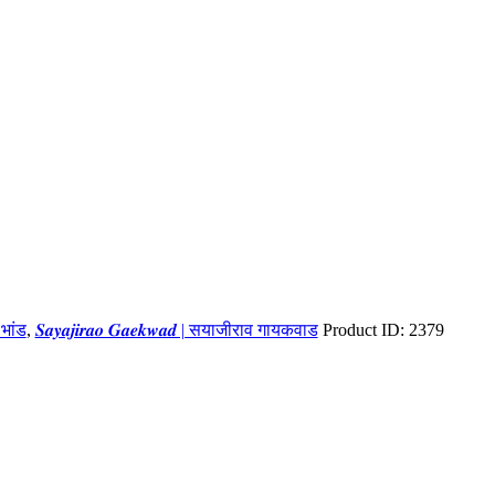
ा भांड
,
𝑺𝒂𝒚𝒂𝒋𝒊𝒓𝒂𝒐 𝑮𝒂𝒆𝒌𝒘𝒂𝒅 | सयाजीराव गायकवाड
Product ID:
2379