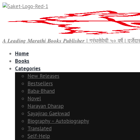
𝑨 𝑳𝒆𝒂𝒅𝒊𝒏𝒈 𝑴𝒂𝒓𝒂𝒕𝒉𝒊 𝑩𝒐𝒐𝒌𝒔 𝑷𝒖𝒃𝒍𝒊𝒔𝒉𝒆𝒓 | ग्रंथसेवेची ५० वर्षे | द
Home
Books
Categories
New Releases
Bestsellers
Baba-Bhand
Novel
Narayan Dharap
Sayajirao Gaekwad
Biography – Autobiography
Translated
Self-Help