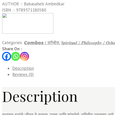
AUTHOR :- Babasaheb Ambedkar
ISBN :- 9789371180580
Categories:
𝘾𝙤𝙢𝙗𝙤𝙨 | कॉम्बोस
,
𝑺𝒑𝒊𝒓𝒊𝒕𝒖𝒂𝒍 / 𝑷𝒉𝒊𝒍𝒐𝒔𝒐𝒑𝒉𝒚 / 
Share On :
Description
Reviews (0)
Description
तथागत बुद्धांचे जीवन हे करुणा, प्रज्ञा आणि शांततेचे अद्वितीय उदाहरण आहे.