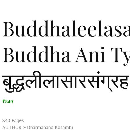
Buddhaleelas
Buddha Ani T
बुद्धलीलासारसंग्रह 
₹849
840 Pages
AUTHOR :- Dharmanand Kosambi