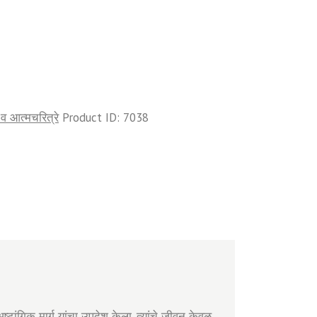
्रे व आत्मचरित्रे
Product ID:
7038
ष्टांगिक मार्ग यांचा उपदेश केला. त्यांचे जीवन केवळ