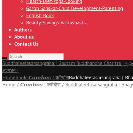
Health-Diet-Yoga-Cooking
Garbh Sanskar-Child Development-Parenting
English Book
Beauty-Savings-Vastushastra
Authors
About us
Contact Us
Buddhaleelasarsangraha | Gautam Buddhanche Charitra | बुद्धलीलासा
सत्यधर्म |
Home
Books
𝘾𝙤𝙢𝙗𝙤𝙨 | कॉम्बोस
Buddhaleelasarsangraha | Bha
Home
/
𝘾𝙤𝙢𝙗𝙤𝙨 | कॉम्बोस
/ Buddhaleelasarsangraha | Bhagwan