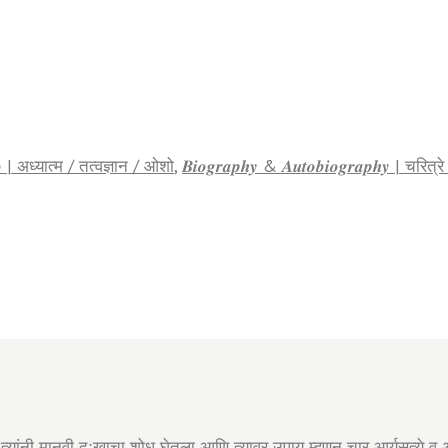
𝑶𝒔𝒉𝒐 | अध्यात्म / तत्वज्ञान / ओशो
,
𝑩𝒊𝒐𝒈𝒓𝒂𝒑𝒉𝒚 & 𝑨𝒖𝒕𝒐𝒃𝒊𝒐𝒈𝒓𝒂𝒑𝒉𝒚 | चरित
 त्यांनी मानवी दुःखाचा शोध घेतला आणि त्यावर उपाय म्हणून चार आर्यसत्ये व अ