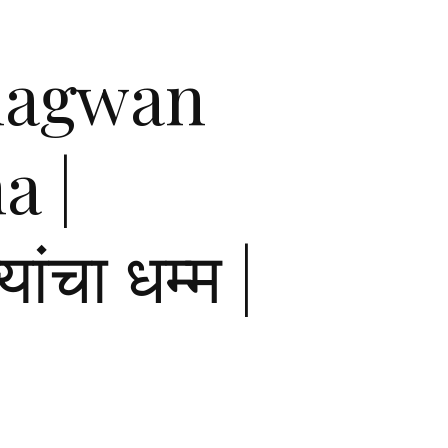
Bhagwan
a |
यांचा धम्म |