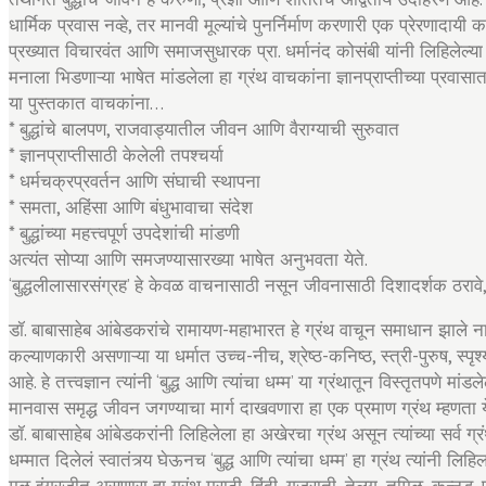
धार्मिक प्रवास नव्हे, तर मानवी मूल्यांचे पुनर्निर्माण करणारी एक प्रेरणादायी 
प्रख्यात विचारवंत आणि समाजसुधारक प्रा. धर्मानंद कोसंबी यांनी लिहिलेल्या
मनाला भिडणाऱ्या भाषेत मांडलेला हा ग्रंथ वाचकांना ज्ञानप्राप्तीच्या प्रवा
या पुस्तकात वाचकांना…
* बुद्धांचे बालपण, राजवाड्यातील जीवन आणि वैराग्याची सुरुवात
* ज्ञानप्राप्तीसाठी केलेली तपश्चर्या
* धर्मचक्रप्रवर्तन आणि संघाची स्थापना
* समता, अहिंसा आणि बंधुभावाचा संदेश
* बुद्धांच्या महत्त्वपूर्ण उपदेशांची मांडणी
अत्यंत सोप्या आणि समजण्यासारख्या भाषेत अनुभवता येते.
‘बुद्धलीलासारसंग्रह’ हे केवळ वाचनासाठी नसून जीवनासाठी दिशादर्शक ठरावे
डॉ. बाबासाहेब आंबेडकरांचे रामायण-महाभारत हे ग्रंथ वाचून समाधान झाले नाही
कल्याणकारी असणाऱ्या या धर्मात उच्च-नीच, श्रेष्ठ-कनिष्ठ, स्त्री-पुरुष, स्पृ
आहे. हे तत्त्वज्ञान त्यांनी ‘बुद्ध आणि त्यांचा धम्म’ या ग्रंथातून विस्तृतपणे
मानवास समृद्ध जीवन जगण्याचा मार्ग दाखवणारा हा एक प्रमाण ग्रंथ म्हणता 
डॉ. बाबासाहेब आंबेडकरांनी लिहिलेला हा अखेरचा ग्रंथ असून त्यांच्या सर्व ग्
धम्मात दिलेलं स्वातंत्र्य घेऊनच ‘बुद्ध आणि त्यांचा धम्म’ हा ग्रंथ त्यांनी लिहिल
मूळ इंग्रजीत असणारा हा ग्रंथ मराठी, हिंदी, गुजराती, तेलगू, तमिळ, कन्नड, 