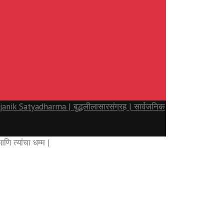
nik Satyadharma | बुद्धलीलासारसंग्रह | सार्वजनिक
 त्यांचा धम्म |