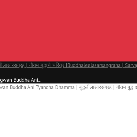
रसंग्रह | गौतम बुद्धांचे चरित्र |
Buddhaleelasarsangraha | Sarvaja
gwan Buddha Ani...
 Buddha Ani Tyancha Dhamma | बुद्धलीलासारसंग्रह | गौतम बुद्ध आणि