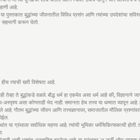
कहाणी आहे.
 या पुस्तकात बुद्धांच्या जीवनातील विविध प्रसंग आणि त्यांच्या उपदेशांचा स
सात सहभागी करून घेतो.
, हीच त्याची खरी विशेषता आहे.
 तेव्हा ते बुद्धांकडे वळले. बौद्ध धर्म हा एकमेव असा धर्म आहे की, विज्ञानाने
श्य-अस्पृश्य असा कोणताही भेद नाही. समानता हेच तत्त्व या धम्मात व्यापून आहे.
 मांडलेले आहे. गौतम बुद्धांच्या जीवन आणि तत्त्वज्ञानावर, समाजातील मौलिक प्रश्न
येईल.
रंथांत या ग्रंथाला सर्वाधिक महत्त्व आहे. त्यांची भूमिका धर्मचिकित्सकाची होत
ा.
पंजाबी आदी भाषांत अनुवादित झालेला आहे. या ग्रंथावर ‘अ जर्नी ऑफ सम्यक बुद्