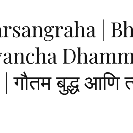
arsangraha | 
yancha Dhamm
| गौतम बुद्ध आणि त्