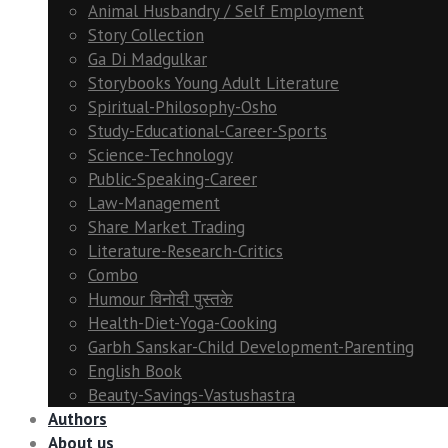
Animal Husbandry / Self Employment
Story Collection
Ga Di Madgulkar
Storybooks Young Adult Literature
Spiritual-Philosophy-Osho
Study-Educational-Career-Sports
Science-Technology
Public-Speaking-Career
Law-Management
Share Market Trading
Literature-Research-Critics
Combo
Humour विनोदी पुस्तके
Health-Diet-Yoga-Cooking
Garbh Sanskar-Child Development-Parenting
English Book
Beauty-Savings-Vastushastra
Authors
About us