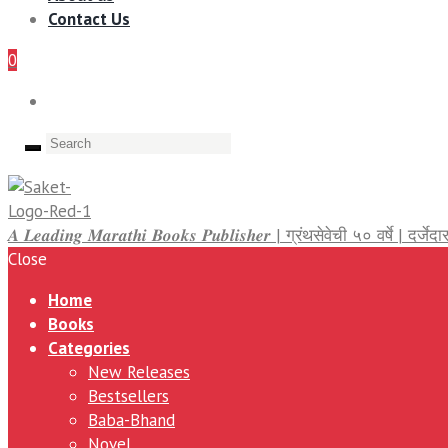
Contact Us
0
𝑨 𝑳𝒆𝒂𝒅𝒊𝒏𝒈 𝑴𝒂𝒓𝒂𝒕𝒉𝒊 𝑩𝒐𝒐𝒌𝒔 𝑷𝒖𝒃𝒍𝒊𝒔𝒉𝒆𝒓 | ग्रंथसेवेची ५० वर्षे | द
Close
Home
Books
Categories
New Releases
Bestsellers
Baba-Bhand
Novel