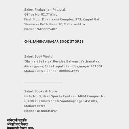
Saket Prakashan Pvt. Ltd.
Office No. 02, ‘A’ Wing,
First Floor, Dhanlaxmi Complex, 373, Kagad Galli,
Shaniwar Peth, Pune 30, Maharashtra
Phone :
9422225407
CHH. SAMBHAJINAGAR BOOK STORES
Saket Book World
‘Shrihari Safalya’, Besides Balwant Vachanalay,
Aurangpura, Chhatrapati Sambhajinagar 431001,
Maharashtra
Phone :
8888864229
___________________________
Saket Books & More
Gate No. 3, Near Sports Canteen, MGM Campus, N-
6, CIDCO, Chhatrapati Sambhajinagar 431003,
Maharashtra
Phone :
8180045892
साकेतची पुस्तके
अ‍ॅमेझॉनवर विकत
घेण्यासाठी क्लिक करा-