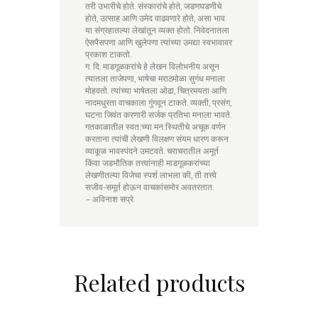
तरी उभारीचे होते. संस्कारांचे होते, जडणघडणीचे
होते, उत्साह आणि उमेद वाढवणारे होते, असा भाव
या संग्रहातल्या लेखांतून व्यक्त होतो. निवेदनातला
ऐसपैसपणा आणि खुलेपणा त्यांच्या उमद्या स्वभावावर
प्रकाश टाकतो.
ग. दि. माडगूळकरांचे हे लेखन विलोभनीय असून
त्यातला ताजेपणा, भाषेचा मराठमोळा सुगंध मनाला
मोहवतो. त्यांच्या भाषेतला ओढा, चित्रमयता आणि
नादमधुरता वाचकाला गुंगवून टाकते. व्यक्ती, प्रसंग,
घटना जिवंत करणारी सर्जक प्रतिभा मनाला भावते.
गतकाळातील स्वत:च्या मन:स्थितीचे अचूक वर्णन
करताना त्यांची लेखणी विलक्षण संयम धारण करून
व्याकूळ भावस्पंदने उमटवते. चराचरातील अमूर्त
किंवा जडभौतिक तत्त्वांनाही माडगूळकरांच्या
लेखणीतल्या विजेचा स्पर्श लाभला की, ती तत्त्वे
सजीव-समूर्त होऊन वाचकांसमोर अवतरतात.
– अविनाश सप्रे
Related products