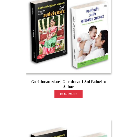
Garbhasanskar | Garbhavati Ani Balacha
Aahar
READ MORE