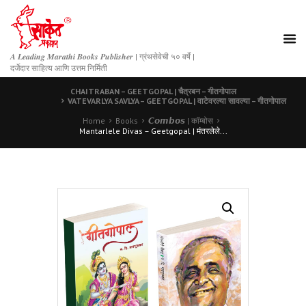
𝑨 𝑳𝒆𝒂𝒅𝒊𝒏𝒈 𝑴𝒂𝒓𝒂𝒕𝒉𝒊 𝑩𝒐𝒐𝒌𝒔 𝑷𝒖𝒃𝒍𝒊𝒔𝒉𝒆𝒓 | ग्रंथसेवेची ५० वर्षे |
दर्जेदार साहित्य आणि उत्तम निर्मिती
CHAITRABAN – GEETGOPAL | चैत्रबन – गीतगोपाल
VATEVARLYA SAVLYA – GEETGOPAL | वाटेवरल्या सावल्या – गीतगोपाल
Home
Books
𝘾𝙤𝙢𝙗𝙤𝙨 | कॉम्बोस
Mantarlele Divas – Geetgopal | मंतरलेले...