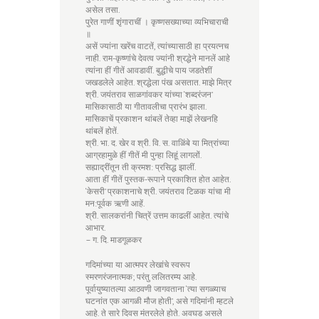
असेल तसा.
पुरेत गाणीं शृंगाराचीं । कृष्णसख्याच्या व्यभिचाराची
॥
असें ज्यांना खरेंच वाटतें, त्यांच्यासाठी हा प्रयत्नच
नाही. राम-कृष्णांचे देवत्व ज्यांनी श्रद्धेने मानलें आहे
त्यांना हीं गीतें आवडावीं. बुद्धीचे पाय जडतेशीं
जखडलेले आहेत. श्रद्धेला पंख असतात. माझे मित्र
श्री. जयंतराव साळगांवकर यांच्या ‘शब्दरंजन’
मासिकासाठी या गीतावलीचा प्रारंभ झाला.
मासिकाचें प्रकाशन थांबलें तेव्हा माझें लेखनहि
थांबलें होतें.
श्री. भा. द. खेर व श्री. वि. स. वाळिंबे या मित्रांच्या
आग्रहामुळे हीं गीतें मी पुन्हा लिहूं लागलों.
सह्याद्रींतून ती क्रमश: प्रसिद्ध झालीं.
आता हीं गीतें पुस्तक-रूपाने प्रकाशित होत आहेत.
‘केसरी’ प्रकाशनाचे श्री. जयंतराव टिळक यांचा मी
मन:पूर्वक ऋणी आहें.
श्री. सालकरांनी चित्रें उत्तम काढलीं आहेत. त्यांचे
आभार.
– ग. दि. माडगूळकर
गदिमांच्या या आत्मपर लेखांचे स्वरूप
स्मरणरंजनात्मक; परंतु ललितरम्य आहे.
पूर्वायुष्यातल्या आठवणी जागवताना ‘त्या सगळ्याच
घटनांत एक आगळी मौज होती’, असे गदिमांनी म्हटले
आहे. ते सारे दिवस मंतरलेले होते. अवघड असले