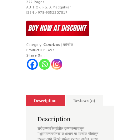
272 Pages
AUTHOR :- G. D. Madgulkar
ISBN :- 978-9352207817
Category:
𝘾𝙤𝙢𝙗𝙤𝙨 | कॉम्बोस
Product ID:
5497
Share On :
Description
Reviews (0)
Description
श्रीकृष्णचरित्रांतील कृष्णजन्मापासून
मथुरागमनापर्यंतचा कथाभाग या पस्तीस गीतांतून
गुंफला आहे. विरही राधेला स्फुरला असेल, स्मरण