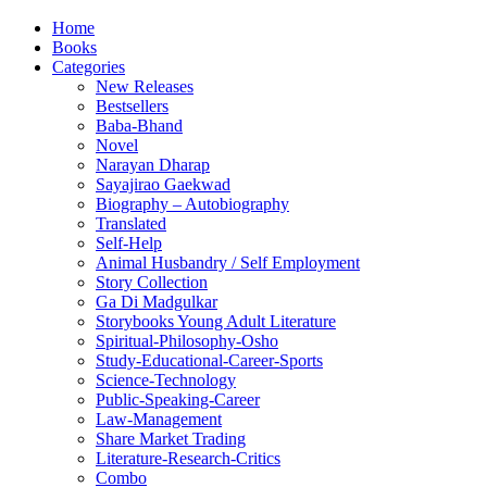
Home
Books
Categories
New Releases
Bestsellers
Baba-Bhand
Novel
Narayan Dharap
Sayajirao Gaekwad
Biography – Autobiography
Translated
Self-Help
Animal Husbandry / Self Employment
Story Collection
Ga Di Madgulkar
Storybooks Young Adult Literature
Spiritual-Philosophy-Osho
Study-Educational-Career-Sports
Science-Technology
Public-Speaking-Career
Law-Management
Share Market Trading
Literature-Research-Critics
Combo