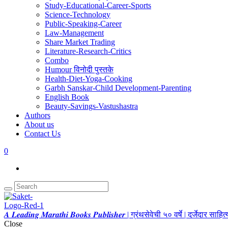
Study-Educational-Career-Sports
Science-Technology
Public-Speaking-Career
Law-Management
Share Market Trading
Literature-Research-Critics
Combo
Humour विनोदी पुस्तके
Health-Diet-Yoga-Cooking
Garbh Sanskar-Child Development-Parenting
English Book
Beauty-Savings-Vastushastra
Authors
About us
Contact Us
0
𝑨 𝑳𝒆𝒂𝒅𝒊𝒏𝒈 𝑴𝒂𝒓𝒂𝒕𝒉𝒊 𝑩𝒐𝒐𝒌𝒔 𝑷𝒖𝒃𝒍𝒊𝒔𝒉𝒆𝒓 | ग्रंथसेवेची ५० वर्षे | दर्जेदार स
Close