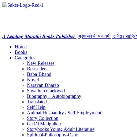
𝑨 𝑳𝒆𝒂𝒅𝒊𝒏𝒈 𝑴𝒂𝒓𝒂𝒕𝒉𝒊 𝑩𝒐𝒐𝒌𝒔 𝑷𝒖𝒃𝒍𝒊𝒔𝒉𝒆𝒓 | ग्रंथसेवेची ५० वर्षे | दर्जेदार स
Home
Books
Categories
New Releases
Bestsellers
Baba-Bhand
Novel
Narayan Dharap
Sayajirao Gaekwad
Biography – Autobiography
Translated
Self-Help
Animal Husbandry / Self Employment
Story Collection
Ga Di Madgulkar
Storybooks Young Adult Literature
Spiritual-Philosophy-Osho