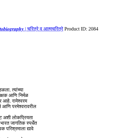
𝒕𝒐𝒃𝒊𝒐𝒈𝒓𝒂𝒑𝒉𝒚 | चरित्रे व आत्मचरित्रे
Product ID:
2084
ळला. त्यांच्या
क्षक आणि निर्मळ
 आहे. रामेश्वरम
नं आणि परमेश्वरावरील
अफाट अशी लोकप्रियता
 भारत जागतिक स्पर्धेत
क परिश्रमाला द्यावे