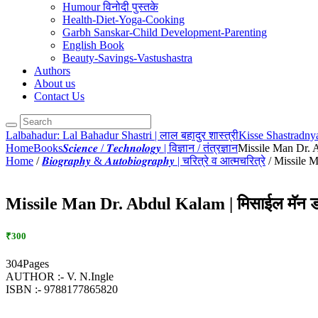
Humour विनोदी पुस्तके
Health-Diet-Yoga-Cooking
Garbh Sanskar-Child Development-Parenting
English Book
Beauty-Savings-Vastushastra
Authors
About us
Contact Us
Lalbahadur: Lal Bahadur Shastri | लाल बहादुर शास्त्री
Kisse Shastradnyanc
Home
Books
𝑺𝒄𝒊𝒆𝒏𝒄𝒆 / 𝑻𝒆𝒄𝒉𝒏𝒐𝒍𝒐𝒈𝒚 | विज्ञान / तंत्रज्ञान
Missile Man Dr. A
Home
/
𝑩𝒊𝒐𝒈𝒓𝒂𝒑𝒉𝒚 & 𝑨𝒖𝒕𝒐𝒃𝒊𝒐𝒈𝒓𝒂𝒑𝒉𝒚 | चरित्रे व आत्मचरित्रे
/ Missile M
Missile Man Dr. Abdul Kalam | मिसाईल मॅन डॉ
₹300
304Pages
AUTHOR :- V. N.Ingle
ISBN :- 9788177865820