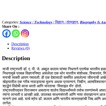
Categories:
𝑺𝒄𝒊𝒆𝒏𝒄𝒆 / 𝑻𝒆𝒄𝒉𝒏𝒐𝒍𝒐𝒈𝒚 | विज्ञान / तंत्रज्ञान
,
𝑩𝒊𝒐𝒈𝒓𝒂𝒑𝒉𝒚 & 𝑨
Share On :
Description
Reviews (0)
Description
माजी राष्ट्रपती डॉ. ए. पी. जे. अब्दुल कलाम यांच्या निधनाने प्रत्येक भारतीय हळह
निधनामुळे प्रबळ विज्ञाननिष्ठा असलेला एक थोर भारतीय संशोधक, विचारवंत, शि
मनाची व्यक्ती आपण गमावली. ही एक देशासाठी समर्पित असलेल्या जीवनाची अखेर
खेड्यातील एक गरीब नावाड्याचा मुलगा अथक प्रयत्नानं, जिद्दीन, आत्मविश्वासा
श्रद्धेनं विद्येची कास धरतो आणि भारताचा ‘मिसाइल मॅन’ होतो.
राष्ट्रपतीपदावर विराजमान असताना शालेय विद्यार्थ्यांमध्ये तसेच तरुणांमध्ये 
त्यांना लाभली व आजही आहे. उपलब्धा साधनसंपत्ती आणि नव्या तंत्रज्ञानानं आज
मानाने उभा आहे. याचे श्रेय डॉ. कलाम आणि भारतीय शास्त्रज्ञांची जिद्द आणि अथ
लागेल.