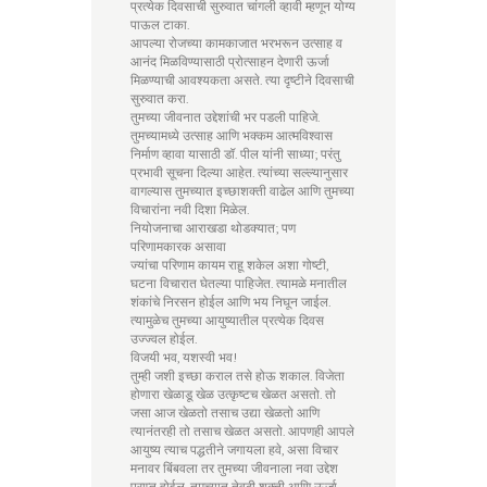
प्रत्येक दिवसाची सुरुवात चांगली व्हावी म्हणून योग्य
पाऊल टाका.
आपल्या रोजच्या कामकाजात भरभरून उत्साह व
आनंद मिळविण्यासाठी प्रोत्साहन देणारी ऊर्जा
मिळण्याची आवश्यकता असते. त्या दृष्टीने दिवसाची
सुरुवात करा.
तुमच्या जीवनात उद्देशांची भर पडली पाहिजे.
तुमच्यामध्ये उत्साह आणि भक्कम आत्मविश्वास
निर्माण व्हावा यासाठी डॉ. पील यांनी साध्या; परंतु
प्रभावी सूचना दिल्या आहेत. त्यांच्या सल्ल्यानुसार
वागल्यास तुमच्यात इच्छाशक्ती वाढेल आणि तुमच्या
विचारांना नवी दिशा मिळेल.
नियोजनाचा आराखडा थोडक्यात; पण
परिणामकारक असावा
ज्यांचा परिणाम कायम राहू शकेल अशा गोष्टी,
घटना विचारात घेतल्या पाहिजेत. त्यामळे मनातील
शंकांचे निरसन होईल आणि भय निघून जाईल.
त्यामुळेच तुमच्या आयुष्यातील प्रत्येक दिवस
उज्ज्वल होईल.
विजयी भव, यशस्वी भव!
तुम्ही जशी इच्छा कराल तसे होऊ शकाल. विजेता
होणारा खेळाडू खेळ उत्कृष्टच खेळत असतो. तो
जसा आज खेळतो तसाच उद्या खेळतो आणि
त्यानंतरही तो तसाच खेळत असतो. आपणही आपले
आयुष्य त्याच पद्धतीने जगायला हवे, असा विचार
मनावर बिंबवला तर तुमच्या जीवनाला नवा उद्देश
प्राप्त होईल. तुमच्यात तेवढी शक्ती आणि ऊर्जा