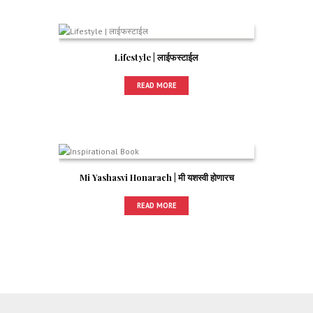
Lifestyle | लाईफस्टाईल
READ MORE
Mi Yashasvi Honarach | मी यशस्वी होणारच
READ MORE