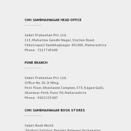
CHH. SAMBHAJINAGAR HEAD OFFICE
Saket Prakashan Pvt. Ltd.
115, Mahatma Gandhi Nagar, Station Road,
Chhatrapati Sambhajinagar 431005, Maharashtra
Phone :
7517745605
PUNE BRANCH
Saket Prakashan Pvt. Ltd.
Office No. 02, ‘A’ Wing,
First Floor, Dhanlaxmi Complex, 373, Kagad Galli,
Shaniwar Peth, Pune 30, Maharashtra
Phone :
9422225407
CHH. SAMBHAJINAGAR BOOK STORES
Saket Book World
‘Shrihari Safalya’, Besides Balwant Vachanalay,