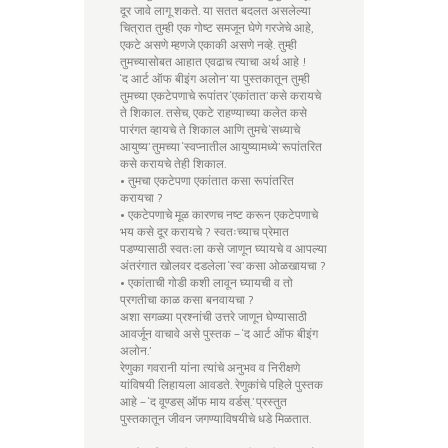
दूर जावे लागू शकते. या सतत बदलत असलेल्या
चित्रात तुम्ही एक गोष्ट समजून घेणे गरजेचे आहे,
एकटे असणे म्हणजे एकाकी असणे नव्हे. तुम्ही
तुमच्यासोबत आहात एवढाच त्याचा अर्थ आहे !
‘द आर्ट ऑफ बीइंग अलोन’ या पुस्तकातून तुम्ही
तुमच्या एकटेपणाचे रूपांतर ‘एकांतात’ कसे करायचे
ते शिकाल. तसेच, एकटे राहण्याच्या कलेत कसे
पारंगत व्हायचे ते शिकाल आणि तुमचे ‘सध्याचे
आयुष्य’ तुमच्या ‘स्वप्नातील आयुष्यामध्ये’ रूपांतरित
कसे करायचे तेही शिकाल.
• तुमचा एकटेपणा एकांतात कसा रूपांतरित
करायचा ?
• एकटेपणाचे मूळ कारणच नष्ट करून एकटेपणाचे
भय कसे दूर करायचे ? स्वतःच्याच प्रेमात
पडण्यासाठी स्वतःला कसे जाणून घ्यायचे व आपल्या
अंतरंगात खोलवर दडलेला ‘स्व’ कसा ओळखायचा ?
• एकांताची गोडी कशी लावून घ्यायची व तो
प्रगतीचा काळ कसा बनवायचा ?
अशा सगळ्या प्रश्नांची उत्तरे जाणून घेण्यासाठी
आवर्जून वाचावे असे पुस्तक – ‘द आर्ट ऑफ बीइंग
अलोन.’
रेणुका गवरानी यांना त्यांचे अनुभव व निरीक्षणे
यांविषयी लिहायला आवडते. रेणुकांचे पहिले पुस्तक
आहे – ‘द वूण्डस् ऑफ माय वर्डस्.’ प्रस्तुत
पुस्तकातून जीवन जगण्याविषयीचे धडे मिळतात.