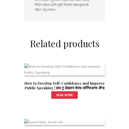
निर्माण होईल आणि तुम्ही विजेत्या खेळाडूसारखे
जीवन जगू शकाल.
Related products
How to Develop Self-Confidence and Improve
Public Speaking | हाउ टू डेव्हलप सेल्फ कॉन्फिडन्स अ‍ॅण्ड
इम्प्र्ाूव्ह पब्लिक स्पीकिंग
READ MORE