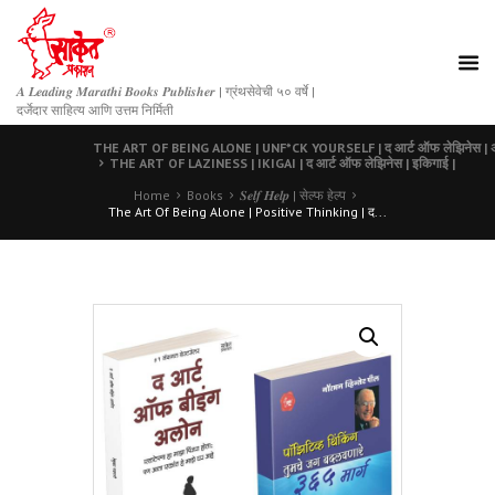
𝑨 𝑳𝒆𝒂𝒅𝒊𝒏𝒈 𝑴𝒂𝒓𝒂𝒕𝒉𝒊 𝑩𝒐𝒐𝒌𝒔 𝑷𝒖𝒃𝒍𝒊𝒔𝒉𝒆𝒓 | ग्रंथसेवेची ५० वर्षे |
दर्जेदार साहित्य आणि उत्तम निर्मिती
THE ART OF BEING ALONE | UNF*CK YOURSELF | द आर्ट ऑफ लेझिनेस | अ
THE ART OF LAZINESS | IKIGAI | द आर्ट ऑफ लेझिनेस | इकिगाई |
Home
Books
𝑺𝒆𝒍𝒇 𝑯𝒆𝒍𝒑 | सेल्फ हेल्प
The Art Of Being Alone | Positive Thinking | द...