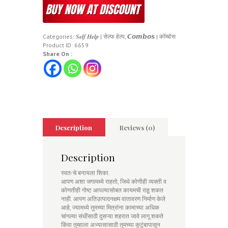
Categories:
𝑺𝒆𝒍𝒇 𝑯𝒆𝒍𝒑 | सेल्फ हेल्प
,
𝘾𝙤𝙢𝙗𝙤𝙨 | कॉम्बोस
Product ID:
6659
Share On :
Description
Reviews (0)
Description
स्वतःचे बनायला शिका.
आपण अशा जगामध्ये राहतो, जिथे कोणीही व्यक्ती व
कोणतीही गोष्ट आपल्यासोबत कायमची राहू शकत
नाही. आपण अतिउत्पादनक्षम वातावरण निर्माण केले
आहे, ज्यामध्ये तुमच्या मित्रांना कामाच्या अधिक
चांगल्या संधींसाठी दुसऱ्या शहरात जावे लागू शकते
किंवा तुम्हाला अभ्यासासाठी तुमच्या कुटुंबापासून