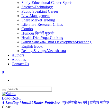
Study-Educational-Career-Sports
Science-Technology
Public-Speaking-Career
Law-Management
Share Market Trading
Literature-Research-Critics
Combo
Humour विनोदी पुस्तके
Health-Diet-Yoga-Cooking
Garbh Sanskar-Child Development-Parenting
English Book
Beauty-Savings-Vastushastra
Authors
About us
Contact Us
0
𝑨 𝑳𝒆𝒂𝒅𝒊𝒏𝒈 𝑴𝒂𝒓𝒂𝒕𝒉𝒊 𝑩𝒐𝒐𝒌𝒔 𝑷𝒖𝒃𝒍𝒊𝒔𝒉𝒆𝒓 | ग्रंथसेवेची ५० वर्षे | दर्जेदार स
Close