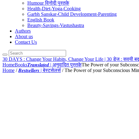
Humour विनोदी पुस्तके
Health-Diet-Yoga-Cooking
Garbh Sanskar-Child Development-Parenting
English Book
Beauty-Savings-Vastushastra
Authors
About us
Contact Us
30 DAYS : Change Your Habits, Change Your Life | 30 डेज : सवयी बद
Home
Books
𝑻𝒓𝒂𝒏𝒔𝒍𝒂𝒕𝒆𝒅 | अनुवादित पुस्तके
The Power of your Subconsci
Home
/
𝑩𝒆𝒔𝒕𝒔𝒆𝒍𝒍𝒆𝒓𝒔 | बेस्टसेलर्स
/ The Power of your Subconscious Mind