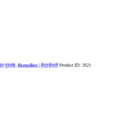
ादित पुस्तके
,
𝑩𝒆𝒔𝒕𝒔𝒆𝒍𝒍𝒆𝒓𝒔 | बेस्टसेलर्स
Product ID:
3021