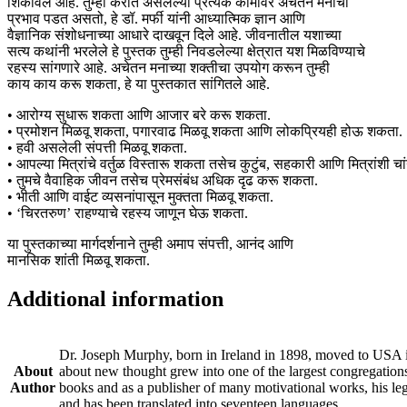
शिकविले आहे. तुम्ही करीत असलेल्या प्रत्येक कामावर अचेतन मनाचा
प्रभाव पडत असतो, हे डॉ. मर्फी यांनी आध्यात्मिक ज्ञान आणि
वैज्ञानिक संशोधनाच्या आधारे दाखवून दिले आहे. जीवनातील यशाच्या
सत्य कथांनी भरलेले हे पुस्तक तुम्ही निवडलेल्या क्षेत्रात यश मिळविण्याचे
रहस्य सांगणारे आहे. अचेतन मनाच्या शक्तीचा उपयोग करून तुम्ही
काय काय करू शकता, हे या पुस्तकात सांगितले आहे.
• आरोग्य सुधारू शकता आणि आजार बरे करू शकता.
• प्रमोशन मिळवू शकता, पगारवाढ मिळवू शकता आणि लोकप्रियही होऊ शकता.
• हवी असलेली संपत्ती मिळवू शकता.
• आपल्या मित्रांचे वर्तुळ विस्तारू शकता तसेच कुटुंब, सहकारी आणि मित्रांशी चा
• तुमचे वैवाहिक जीवन तसेच प्रेमसंबंध अधिक दृढ करू शकता.
• भीती आणि वाईट व्यसनांपासून मुक्तता मिळवू शकता.
• ‘चिरतरुण’ राहण्याचे रहस्य जाणून घेऊ शकता.
या पुस्तकाच्या मार्गदर्शनाने तुम्ही अमाप संपत्ती, आनंद आणि
मानसिक शांती मिळवू शकता.
Additional information
Dr. Joseph Murphy, born in Ireland in 1898, moved to USA i
About
about new thought grew into one of the largest congregation
Author
books and as a publisher of many motivational works, his l
and has been translated into seventeen languages.