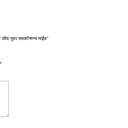
र ऑफ युवर सबकॉन्शन्स माईंड”
*