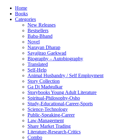
Home
Books
Categories
New Releases
Bestsellers
Baba-Bhand
Novel
Narayan Dharap
Sayajirao Gaekwad
Biography – Autobiography
Translated
Self-Help
Animal Husbandry / Self Employment
Story Collection
Ga Di Madgulkar
Storybooks Young Adult Literature
Spiritual-Philosophy-Osho
Study-Educational-Career-Sports
Science-Technology
Public-Speaking-Career
Law-Management
Share Market Trading
Literature-Research-Critics
Combo