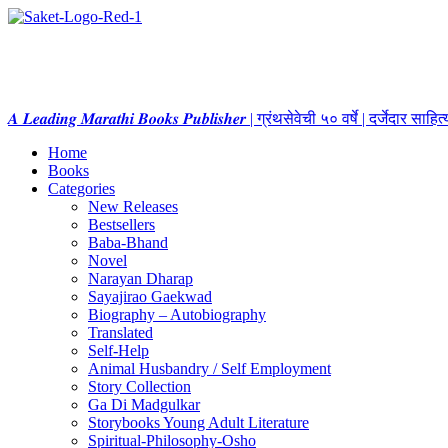
𝑨 𝑳𝒆𝒂𝒅𝒊𝒏𝒈 𝑴𝒂𝒓𝒂𝒕𝒉𝒊 𝑩𝒐𝒐𝒌𝒔 𝑷𝒖𝒃𝒍𝒊𝒔𝒉𝒆𝒓 | ग्रंथसेवेची ५० वर्षे | दर्जेदार स
Home
Books
Categories
New Releases
Bestsellers
Baba-Bhand
Novel
Narayan Dharap
Sayajirao Gaekwad
Biography – Autobiography
Translated
Self-Help
Animal Husbandry / Self Employment
Story Collection
Ga Di Madgulkar
Storybooks Young Adult Literature
Spiritual-Philosophy-Osho