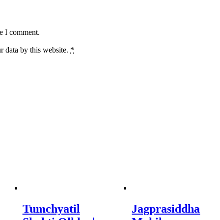
me I comment.
r data by this website.
*
Tumchyatil
Jagprasiddha