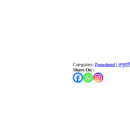
Categories:
𝑻𝒓𝒂𝒏𝒔𝒍𝒂𝒕𝒆𝒅 | अनुव
Share On :