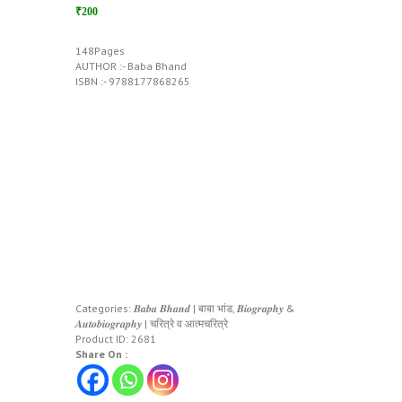
₹200
148Pages
AUTHOR :- Baba Bhand
ISBN :- 9788177868265
Categories:
𝑩𝒂𝒃𝒂 𝑩𝒉𝒂𝒏𝒅 | बाबा भांड
,
𝑩𝒊𝒐𝒈𝒓𝒂𝒑𝒉𝒚 &
𝑨𝒖𝒕𝒐𝒃𝒊𝒐𝒈𝒓𝒂𝒑𝒉𝒚 | चरित्रे व आत्मचरित्रे
Product ID:
2681
Share On :