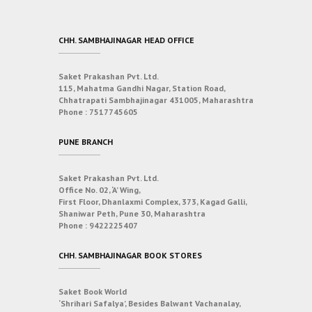
CHH. SAMBHAJINAGAR HEAD OFFICE
Saket Prakashan Pvt. Ltd.
115, Mahatma Gandhi Nagar, Station Road,
Chhatrapati Sambhajinagar 431005, Maharashtra
Phone :
7517745605
PUNE BRANCH
Saket Prakashan Pvt. Ltd.
Office No. 02, ‘A’ Wing,
First Floor, Dhanlaxmi Complex, 373, Kagad Galli,
Shaniwar Peth, Pune 30, Maharashtra
Phone :
9422225407
CHH. SAMBHAJINAGAR BOOK STORES
Saket Book World
‘Shrihari Safalya’, Besides Balwant Vachanalay,