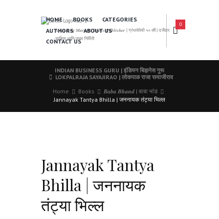
HOME
BOOKS
CATEGORIES
0
AUTHORS
ABOUT US
𝑨 𝑳𝒆𝒂𝒅𝒊𝒏𝒈 𝑴𝒂𝒓𝒂𝒕𝒉𝒊 𝑩𝒐𝒐𝒌𝒔 𝑷𝒖𝒃𝒍𝒊𝒔𝒉𝒆𝒓 | ग्रंथसेवेची ५० वर्षे | दर्जेदार
साहित्य आणि उत्तम निर्मिती
CONTACT US
INDIAN BUSINESS GURU | इंडियन बिझनेस गुरू
LOKPALRAJA SAYAJIRAO | लोकपाळ राजा सयाजीराव
Home
Books
𝑩𝒂𝒃𝒂 𝑩𝒉𝒂𝒏𝒅 | बाबा भांड
Jannayak Tantya Bhilla | जननायक तंट्या भिल्ल
Jannayak Tantya
Bhilla | जननायक
तंट्या भिल्ल