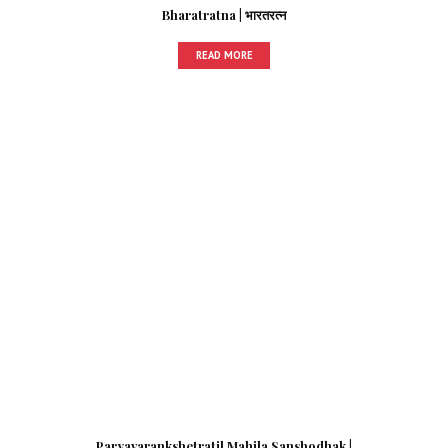
Bharatratna | भारतरत्न
READ MORE
Paryavarankshetratil Mahila Sanshodhak |